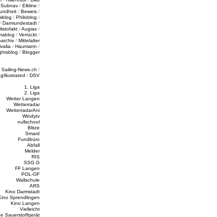
/
Subnav
/
Elkline
/
undheit
/
Beweis
/
wblog
/
Philoblog
/
/
Darmundestadt
/
Histofakt
/
Augias
/
rablog
/
Verrückt
/
oarchiv
/
Mittelalter
valia
/
Haumann
/
ghtsblog
/
Blogger
/
Sailing-News.ch
/
ngIllustrated
/
DSV
1. Liga
2. Liga
Wetter Langen
Wetterradar
WetterradarAni
Windytv
nullschool
Blitze
Smard
Fundbüro
Abfall
Melder
RIS
SSG G
FF Langen
POL-OF
Wallschule
ARS
Kino Darmstadt
Kino Sprendlingen
Kino Langen
Vielleicht
e Sauerstoffgerät