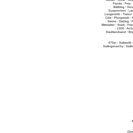
Panda
/
Fma
Bildblog
/
Ges
Susannchen
/
La
Langeninfo
/
Trebur
Cdw
/
Pfungstadt
/
Steine
/
Dablog
/
F
Mittelalter
/
Stadt
/
Fot
/
1300
/
Archi
Stadtlandsand
/
Bri
470er
/
Sailworld
Sailinganarchy
/
Saili
Ohn