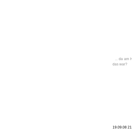
Leic
Belanglos
... da am
das war?
19.09.08 2