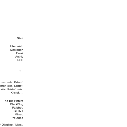
Start
Über mich
Mastodon
Email
Archiv
RSS
 von:
siria
,
Kristof
,
istof
,
siria
,
Kristof
,
,
siria
,
Kristof
,
siria
,
Kristof
, ...
The Big Picture
BlackBlog
Farbfreu
GER71
Vimeo
Youtube
/
Giardino
/
Marc
/