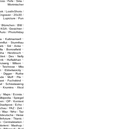
ross
/
Fefe
/
Siria
/
Wortmischer
tok
/
LostInShots
/
Engraver
/
20x30
/
Lupicture
/
Pun
/
Blümchen
/
BW
/
/
KGA
/
Gesichter
/
Auto
/
Photofriday
a
~
Kaltmamsell
~
rmflut
~
Sturmfrau
ieb
~
Stil
~
Anke
~
lla
~
Borrowfield
~
sha
~
Herzbruch
~
Vert
~
Dev
~
Nelly
enk
~
Huflaikhan
~
nzweig
~
Wilson
~
~
Teichrose
~
Mks
t
~
Ebbelwoicity
~
~
Digger
~
Ruthe
nde
~
Moff
~
Flix
~
ast
~
Fuchskind
~
il
~
Schisslaweng
~
Krumins
~
Xkcd
g
/
Maps
/
Ecosia
/
ikipedia
/
Spiegel
gen
/
OP
/
Kontext
Stadtpost
/
Echo
/
schau
/
FAZ
/
Zeit
/
/
Waz
/
Nrhz
/
Taz
ddeutsche
/
Heise
infuture
/
Titanic
/
n
/
Centralstation
/
Norient
/
Mashup
/
l
/
Rillenrudi
/
Bad