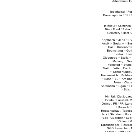
Arboretum
/
G
Topleftpixel
/
Fo
Bananaphoto
/
Fff
/
Interieur
/
Kätzchen
Bier
/
Food
/
Bahn
Cemetery
/
Rost
/
Kopfhoch
~
Jens
~
Ev
Axelk
~
Godany
~
Stu
~
Doc
~
Düsenschr
Boomerang
~
Gori
Zebu
~
Eto
Oldeurope
~
Stella
~
~
Mariong
~
Sv
Formfreu
~
Stube
Mutti
~
Jette
~
Frauk
~
Schoenundgu
Hammernich
~
Bobbes
~
Nase
~
12
~
Am Ra
Meta
~
Claus
Stuttmann
~
Egon
~
Fa
~
Strich
Mini Url
/
Dict.leo.or
TVInfo
/
Fussball
/
W
Online
/
FR
/
FR: Lan
/
Dreieich
/
Hessenschau
/
Tages
Nzz
/
Standard
/
Ksta
/
Bbc
/
Guardian
/
Sue
/
Golem
/
W
Eulenspiegel
/
Postillo
Stöffchemacher
/
Mtown
/
G3rst
/
Sou