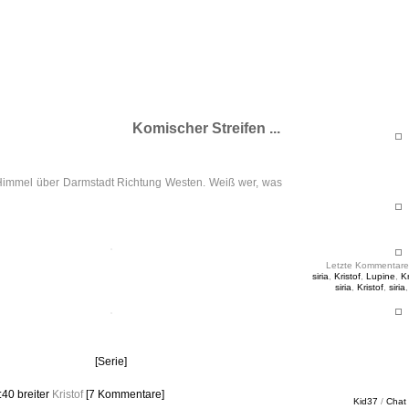
ht & Sinnig
es in unregelmäßigen Abständen
Komischer Streifen ...
 Himmel über Darmstadt Richtung Westen. Weiß wer, was
Letzte Kommentare
siria
,
Kristof
,
Lupine
,
Kr
siria
,
Kristof
,
siria
[Serie]
1:40
breiter
Kristof
[7 Kommentare]
Kid37
/
Chat