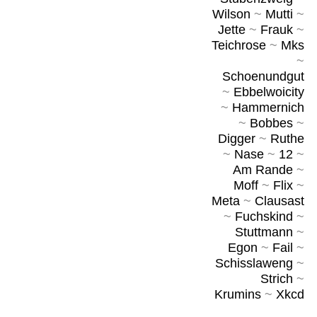
Wilson
~
Mutti
~
Jette
~
Frauk
~
Teichrose
~
Mks
~
Schoenundgut
~
Ebbelwoicity
~
Hammernich
~
Bobbes
~
Digger
~
Ruthe
~
Nase
~
12
~
Am Rande
~
Moff
~
Flix
~
Meta
~
Clausast
~
Fuchskind
~
Stuttmann
~
Egon
~
Fail
~
Schisslaweng
~
Strich
~
Krumins
~
Xkcd