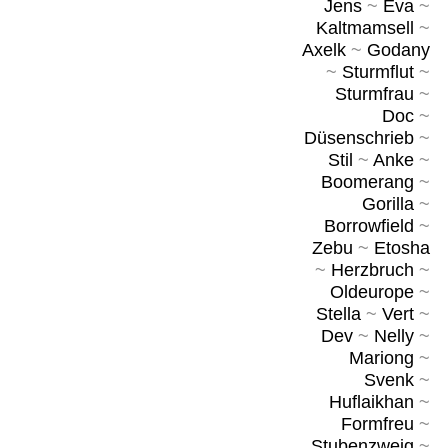
Jens
~
Eva
~
Kaltmamsell
~
Axelk
~
Godany
~
Sturmflut
~
Sturmfrau
~
Doc
~
Düsenschrieb
~
Stil
~
Anke
~
Boomerang
~
Gorilla
~
Borrowfield
~
Zebu
~
Etosha
~
Herzbruch
~
Oldeurope
~
Stella
~
Vert
~
Dev
~
Nelly
~
Mariong
~
Svenk
~
Huflaikhan
~
Formfreu
~
Stubenzweig
~