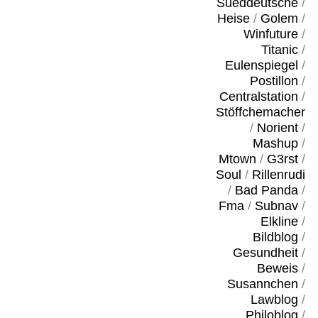
Sueddeutsche
/
Heise
/
Golem
/
Winfuture
/
Titanic
/
Eulenspiegel
/
Postillon
/
Centralstation
/
Stöffchemacher
/
Norient
/
Mashup
/
Mtown
/
G3rst
/
Soul
/
Rillenrudi
/
Bad Panda
/
Fma
/
Subnav
/
Elkline
/
Bildblog
/
Gesundheit
/
Beweis
/
Susannchen
/
Lawblog
/
Philoblog
/