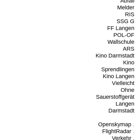
Abfall
Melder
RIS
SSG G
FF Langen
POL-OF
Wallschule
ARS
Kino Darmstadt
Kino
Sprendlingen
Kino Langen
Vielleicht
Ohne
Sauerstoffgerät
Langen
Darmstadt
Openskymap
.
FlightRadar
.
Verkehr
.