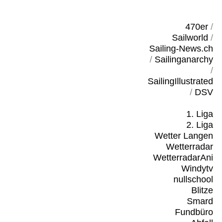
470er
/
Sailworld
/
Sailing-News.ch
/
Sailinganarchy
/
SailingIllustrated
/
DSV
1. Liga
2. Liga
Wetter Langen
Wetterradar
WetterradarAni
Windytv
nullschool
Blitze
Smard
Fundbüro