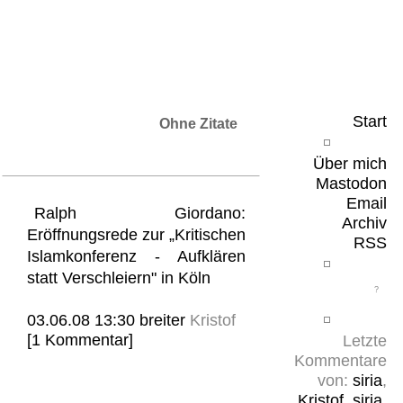
Leicht & Sinnig
Belangloses in unregelmäßigen Abständen
Start
Ohne Zitate
Über mich
Mastodon
Email
Ralph Giordano:
Archiv
Eröffnungsrede zur „Kritischen
RSS
Islamkonferenz - Aufklären
statt Verschleiern" in Köln
03.06.08 13:30
breiter
Kristof
[1 Kommentar]
Letzte
Kommentare
von:
siria
,
Kristof
,
siria
,