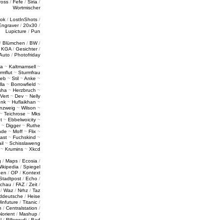
ross
/
Fefe
/
Siria
/
Wortmischer
tok
/
LostInShots
/
Engraver
/
20x30
/
Lupicture
/
Pun
/
Blümchen
/
BW
/
/
KGA
/
Gesichter
/
Auto
/
Photofriday
a
~
Kaltmamsell
~
rmflut
~
Sturmfrau
ieb
~
Stil
~
Anke
~
lla
~
Borrowfield
~
sha
~
Herzbruch
~
Vert
~
Dev
~
Nelly
enk
~
Huflaikhan
~
nzweig
~
Wilson
~
~
Teichrose
~
Mks
t
~
Ebbelwoicity
~
~
Digger
~
Ruthe
nde
~
Moff
~
Flix
~
ast
~
Fuchskind
~
il
~
Schisslaweng
~
Krumins
~
Xkcd
g
/
Maps
/
Ecosia
/
ikipedia
/
Spiegel
gen
/
OP
/
Kontext
Stadtpost
/
Echo
/
schau
/
FAZ
/
Zeit
/
/
Waz
/
Nrhz
/
Taz
ddeutsche
/
Heise
infuture
/
Titanic
/
n
/
Centralstation
/
Norient
/
Mashup
/
l
/
Rillenrudi
/
Bad