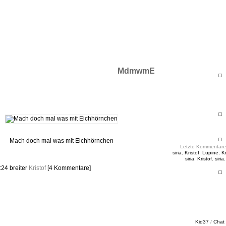
ht & Sinnig
es in unregelmäßigen Abständen
MdmwmE
Mach doch mal was mit Eichhörnchen
Letzte Kommentare
siria
,
Kristof
,
Lupine
,
Kr
siria
,
Kristof
,
siria
9:24
breiter
Kristof
[4 Kommentare]
Kid37
/
Chat