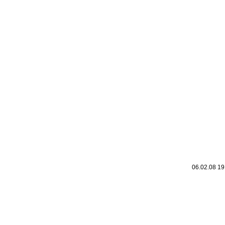
Leic
Belanglos
06.02.08 1