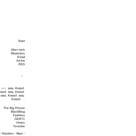
Start
Über mich
Mastodon
Email
Archiv
RSS
 von:
siria
,
Kristof
,
istof
,
siria
,
Kristof
,
,
siria
,
Kristof
,
siria
,
Kristof
, ...
The Big Picture
BlackBlog
Farbfreu
GER71
Vimeo
Youtube
/
Giardino
/
Marc
/