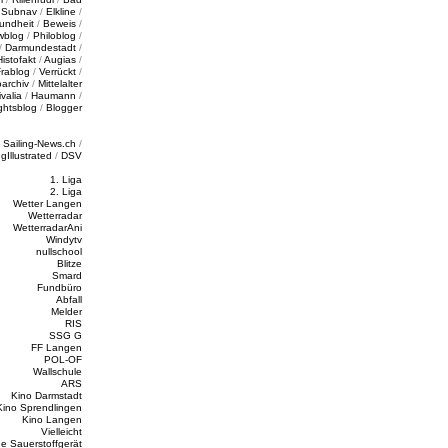
/
Subnav
/
Elkline
/
undheit
/
Beweis
/
wblog
/
Philoblog
/
/
Darmundestadt
/
Histofakt
/
Augias
/
rablog
/
Verrückt
/
oarchiv
/
Mittelalter
valia
/
Haumann
/
ghtsblog
/
Blogger
/
Sailing-News.ch
/
ngIllustrated
/
DSV
1. Liga
2. Liga
Wetter Langen
Wetterradar
WetterradarAni
Windytv
nullschool
Blitze
Smard
Fundbüro
Abfall
Melder
RIS
SSG G
FF Langen
POL-OF
Wallschule
ARS
Kino Darmstadt
Kino Sprendlingen
Kino Langen
Vielleicht
e Sauerstoffgerät