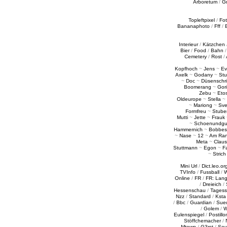
Arboretum
/
G
Topleftpixel
/
Fo
Bananaphoto
/
Fff
/
Interieur
/
Kätzchen
Bier
/
Food
/
Bahn
Cemetery
/
Rost
/
Kopfhoch
~
Jens
~
Ev
Axelk
~
Godany
~
Stu
~
Doc
~
Düsenschr
Boomerang
~
Gori
Zebu
~
Eto
Oldeurope
~
Stella
~
~
Mariong
~
Sv
Formfreu
~
Stube
Mutti
~
Jette
~
Frauk
~
Schoenundgu
Hammernich
~
Bobbes
~
Nase
~
12
~
Am Ra
Meta
~
Claus
Stuttmann
~
Egon
~
Fa
~
Strich
Mini Url
/
Dict.leo.or
TVInfo
/
Fussball
/
W
Online
/
FR
/
FR: Lan
/
Dreieich
/
Hessenschau
/
Tages
Nzz
/
Standard
/
Ksta
/
Bbc
/
Guardian
/
Sue
/
Golem
/
W
Eulenspiegel
/
Postillo
Stöffchemacher
/
Mtown
/
G3rst
/
Sou