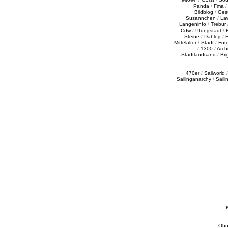
Panda
/
Fma
Bildblog
/
Ges
Susannchen
/
La
Langeninfo
/
Trebur
Cdw
/
Pfungstadt
/
Steine
/
Dablog
/
F
Mittelalter
/
Stadt
/
Fot
/
1300
/
Archi
Stadtlandsand
/
Bri
470er
/
Sailworld
Sailinganarchy
/
Saili
Ohn