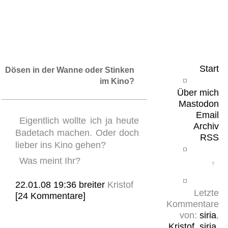
Leicht & Sinnig
Belangloses in unregelmäßigen Abständen
Start
Dösen in der Wanne oder Stinken
im Kino?
Über mich
Mastodon
Email
Eigentlich wollte ich ja heute
Archiv
Badetach machen. Oder doch
RSS
lieber ins Kino gehen?
Was meint Ihr?
22.01.08 19:36
breiter
Kristof
Letzte
[24 Kommentare]
Kommentare
von:
siria
,
Kristof
,
siria
,