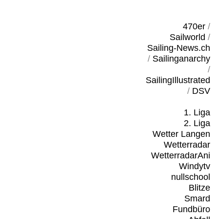
470er
/
Sailworld
/
Sailing-News.ch
/
Sailinganarchy
/
SailingIllustrated
/
DSV
1. Liga
2. Liga
Wetter Langen
Wetterradar
WetterradarAni
Windytv
nullschool
Blitze
Smard
Fundbüro