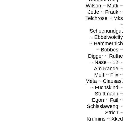
Wilson
~
Mutti
~
Jette
~
Frauk
~
Teichrose
~
Mks
~
Schoenundgut
~
Ebbelwoicity
~
Hammernich
~
Bobbes
~
Digger
~
Ruthe
~
Nase
~
12
~
Am Rande
~
Moff
~
Flix
~
Meta
~
Clausast
~
Fuchskind
~
Stuttmann
~
Egon
~
Fail
~
Schisslaweng
~
Strich
~
Krumins
~
Xkcd