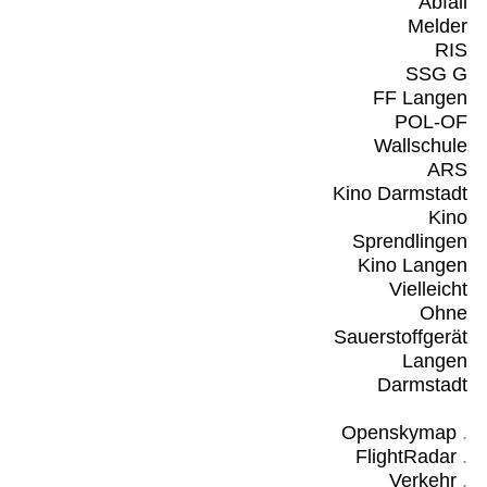
Abfall
Melder
RIS
SSG G
FF Langen
POL-OF
Wallschule
ARS
Kino Darmstadt
Kino
Sprendlingen
Kino Langen
Vielleicht
Ohne
Sauerstoffgerät
Langen
Darmstadt
Openskymap
.
FlightRadar
.
Verkehr
.