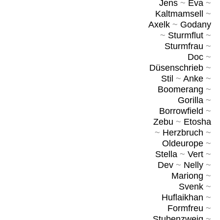
Jens
~
Eva
~
Kaltmamsell
~
Axelk
~
Godany
~
Sturmflut
~
Sturmfrau
~
Doc
~
Düsenschrieb
~
Stil
~
Anke
~
Boomerang
~
Gorilla
~
Borrowfield
~
Zebu
~
Etosha
~
Herzbruch
~
Oldeurope
~
Stella
~
Vert
~
Dev
~
Nelly
~
Mariong
~
Svenk
~
Huflaikhan
~
Formfreu
~
Stubenzweig
~