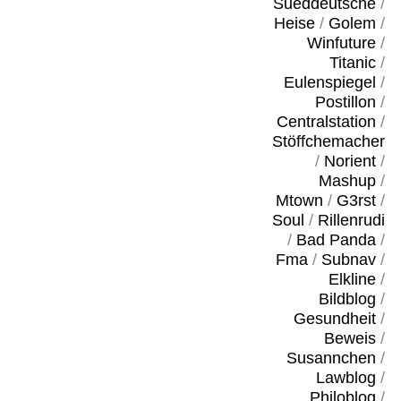
Sueddeutsche
/
Heise
/
Golem
/
Winfuture
/
Titanic
/
Eulenspiegel
/
Postillon
/
Centralstation
/
Stöffchemacher
/
Norient
/
Mashup
/
Mtown
/
G3rst
/
Soul
/
Rillenrudi
/
Bad Panda
/
Fma
/
Subnav
/
Elkline
/
Bildblog
/
Gesundheit
/
Beweis
/
Susannchen
/
Lawblog
/
Philoblog
/