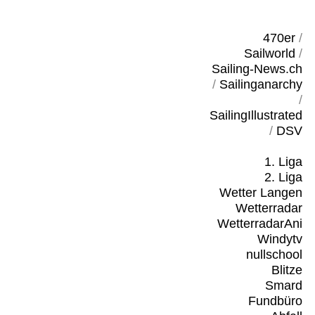
470er
/
Sailworld
/
Sailing-News.ch
/
Sailinganarchy
/
SailingIllustrated
/
DSV
1. Liga
2. Liga
Wetter Langen
Wetterradar
WetterradarAni
Windytv
nullschool
Blitze
Smard
Fundbüro