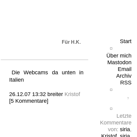
Leicht & Sinnig
Belangloses in unregelmäßigen Abständen
Start
Für H.K.
Über mich
Mastodon
Email
Die Webcams da unten in
Archiv
Italien
RSS
26.12.07 13:32
breiter
Kristof
[5 Kommentare]
Letzte
Kommentare
von:
siria
,
Kristof
,
siria
,