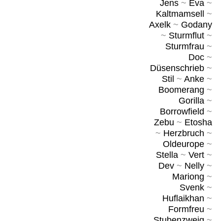
Jens
~
Eva
~
Kaltmamsell
~
Axelk
~
Godany
~
Sturmflut
~
Sturmfrau
~
Doc
~
Düsenschrieb
~
Stil
~
Anke
~
Boomerang
~
Gorilla
~
Borrowfield
~
Zebu
~
Etosha
~
Herzbruch
~
Oldeurope
~
Stella
~
Vert
~
Dev
~
Nelly
~
Mariong
~
Svenk
~
Huflaikhan
~
Formfreu
~
Stubenzweig
~