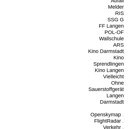
Abfall
Melder
RIS
SSG G
FF Langen
POL-OF
Wallschule
ARS
Kino Darmstadt
Kino
Sprendlingen
Kino Langen
Vielleicht
Ohne
Sauerstoffgerät
Langen
Darmstadt
Openskymap
.
FlightRadar
.
Verkehr
.