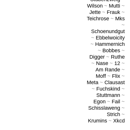
Wilson
~
Mutti
~
Jette
~
Frauk
~
Teichrose
~
Mks
~
Schoenundgut
~
Ebbelwoicity
~
Hammernich
~
Bobbes
~
Digger
~
Ruthe
~
Nase
~
12
~
Am Rande
~
Moff
~
Flix
~
Meta
~
Clausast
~
Fuchskind
~
Stuttmann
~
Egon
~
Fail
~
Schisslaweng
~
Strich
~
Krumins
~
Xkcd