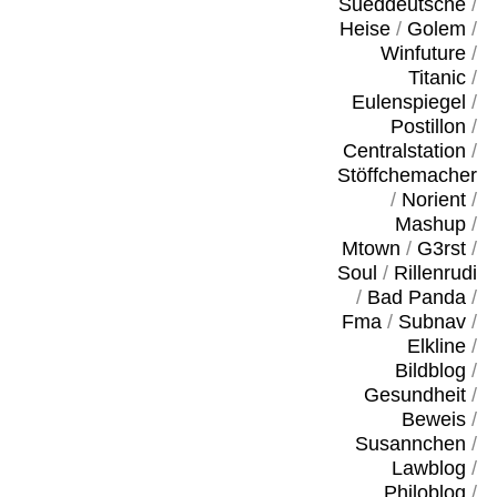
Sueddeutsche
/
Heise
/
Golem
/
Winfuture
/
Titanic
/
Eulenspiegel
/
Postillon
/
Centralstation
/
Stöffchemacher
/
Norient
/
Mashup
/
Mtown
/
G3rst
/
Soul
/
Rillenrudi
/
Bad Panda
/
Fma
/
Subnav
/
Elkline
/
Bildblog
/
Gesundheit
/
Beweis
/
Susannchen
/
Lawblog
/
Philoblog
/