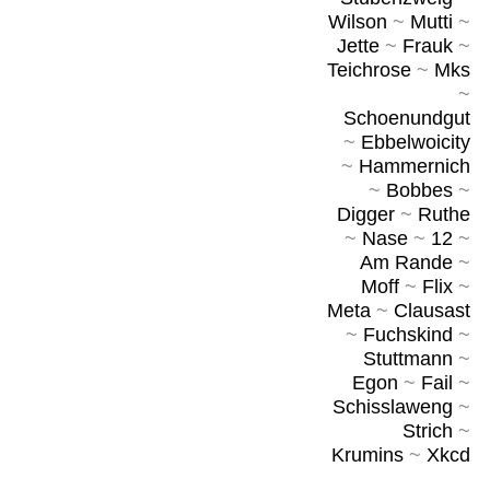
Wilson
~
Mutti
~
Jette
~
Frauk
~
Teichrose
~
Mks
~
Schoenundgut
~
Ebbelwoicity
~
Hammernich
~
Bobbes
~
Digger
~
Ruthe
~
Nase
~
12
~
Am Rande
~
Moff
~
Flix
~
Meta
~
Clausast
~
Fuchskind
~
Stuttmann
~
Egon
~
Fail
~
Schisslaweng
~
Strich
~
Krumins
~
Xkcd