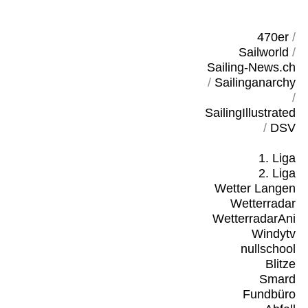
470er
/
Sailworld
/
Sailing-News.ch
/
Sailinganarchy
/
SailingIllustrated
/
DSV
1. Liga
2. Liga
Wetter Langen
Wetterradar
WetterradarAni
Windytv
nullschool
Blitze
Smard
Fundbüro