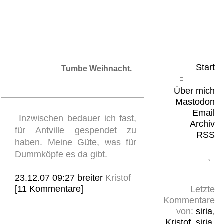
Leicht & Sinnig
Belangloses in unregelmäßigen Abständen
Start
Tumbe Weihnacht.
Über mich
Mastodon
Email
Inzwischen bedauer ich fast,
Archiv
für Antville gespendet zu
RSS
haben. Meine Güte, was für
Dummköpfe es da gibt.
23.12.07 09:27
breiter
Kristof
[11 Kommentare]
Letzte
Kommentare
von:
siria
,
Kristof
,
siria
,