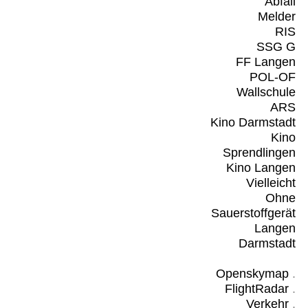
Abfall
Melder
RIS
SSG G
FF Langen
POL-OF
Wallschule
ARS
Kino Darmstadt
Kino
Sprendlingen
Kino Langen
Vielleicht
Ohne
Sauerstoffgerät
Langen
Darmstadt
Openskymap
.
FlightRadar
.
Verkehr
.