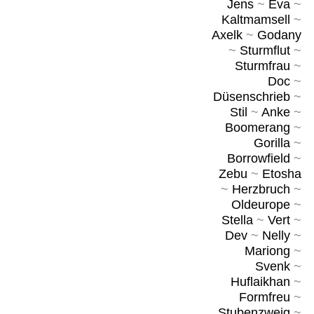
Jens
~
Eva
~
Kaltmamsell
~
Axelk
~
Godany
~
Sturmflut
~
Sturmfrau
~
Doc
~
Düsenschrieb
~
Stil
~
Anke
~
Boomerang
~
Gorilla
~
Borrowfield
~
Zebu
~
Etosha
~
Herzbruch
~
Oldeurope
~
Stella
~
Vert
~
Dev
~
Nelly
~
Mariong
~
Svenk
~
Huflaikhan
~
Formfreu
~
Stubenzweig
~