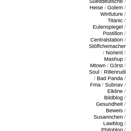
Sueddeutsche
/
Heise
/
Golem
/
Winfuture
/
Titanic
/
Eulenspiegel
/
Postillon
/
Centralstation
/
Stöffchemacher
/
Norient
/
Mashup
/
Mtown
/
G3rst
/
Soul
/
Rillenrudi
/
Bad Panda
/
Fma
/
Subnav
/
Elkline
/
Bildblog
/
Gesundheit
/
Beweis
/
Susannchen
/
Lawblog
/
Philoblog
/