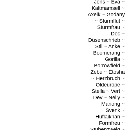
Jens
~
Eva
~
Kaltmamsell
~
Axelk
~
Godany
~
Sturmflut
~
Sturmfrau
~
Doc
~
Düsenschrieb
~
Stil
~
Anke
~
Boomerang
~
Gorilla
~
Borrowfield
~
Zebu
~
Etosha
~
Herzbruch
~
Oldeurope
~
Stella
~
Vert
~
Dev
~
Nelly
~
Mariong
~
Svenk
~
Huflaikhan
~
Formfreu
~
Stubenzweig
~