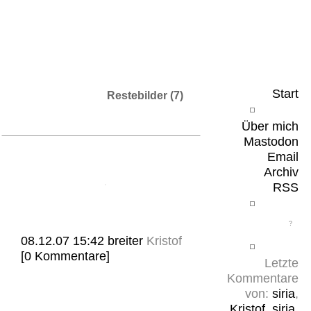
Leicht & Sinnig
Belangloses in unregelmäßigen Abständen
Start
Restebilder (7)
Über mich
Mastodon
Email
Archiv
RSS
08.12.07 15:42
breiter
Kristof
[0 Kommentare]
Letzte
Kommentare
von:
siria
,
Kristof
,
siria
,