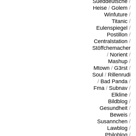
Sueddeutsche
/
Heise
/
Golem
/
Winfuture
/
Titanic
/
Eulenspiegel
/
Postillon
/
Centralstation
/
Stöffchemacher
/
Norient
/
Mashup
/
Mtown
/
G3rst
/
Soul
/
Rillenrudi
/
Bad Panda
/
Fma
/
Subnav
/
Elkline
/
Bildblog
/
Gesundheit
/
Beweis
/
Susannchen
/
Lawblog
/
Philoblog
/