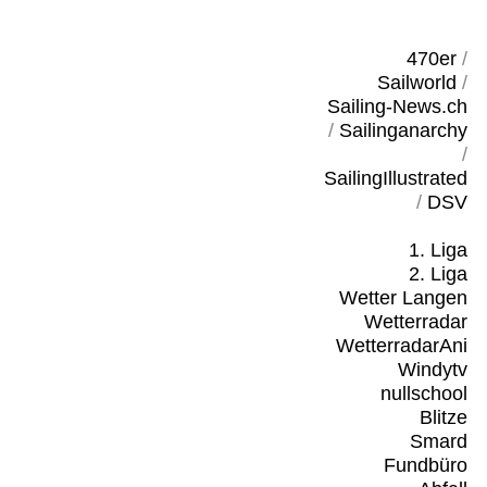
470er
/
Sailworld
/
Sailing-News.ch
/
Sailinganarchy
/
SailingIllustrated
/
DSV
1. Liga
2. Liga
Wetter Langen
Wetterradar
WetterradarAni
Windytv
nullschool
Blitze
Smard
Fundbüro