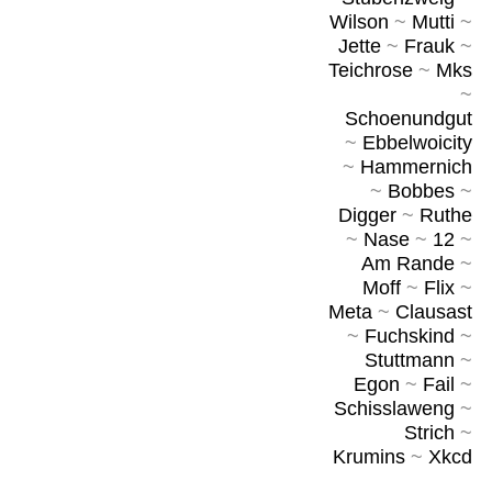
Wilson
~
Mutti
~
Jette
~
Frauk
~
Teichrose
~
Mks
~
Schoenundgut
~
Ebbelwoicity
~
Hammernich
~
Bobbes
~
Digger
~
Ruthe
~
Nase
~
12
~
Am Rande
~
Moff
~
Flix
~
Meta
~
Clausast
~
Fuchskind
~
Stuttmann
~
Egon
~
Fail
~
Schisslaweng
~
Strich
~
Krumins
~
Xkcd