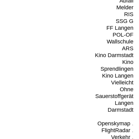
Abfall
Melder
RIS
SSG G
FF Langen
POL-OF
Wallschule
ARS
Kino Darmstadt
Kino
Sprendlingen
Kino Langen
Vielleicht
Ohne
Sauerstoffgerät
Langen
Darmstadt
Openskymap
.
FlightRadar
.
Verkehr
.