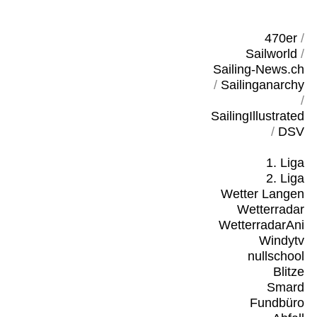
470er
/
Sailworld
/
Sailing-News.ch
/
Sailinganarchy
/
SailingIllustrated
/
DSV
1. Liga
2. Liga
Wetter Langen
Wetterradar
WetterradarAni
Windytv
nullschool
Blitze
Smard
Fundbüro