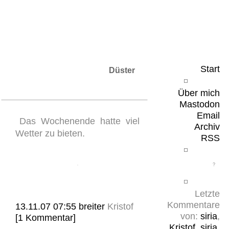
Leicht & Sinnig
Belangloses in unregelmäßigen Abständen
Start
Düster
Über mich
Mastodon
Email
Das Wochenende hatte viel
Archiv
Wetter zu bieten.
RSS
Letzte
Kommentare
13.11.07 07:55
breiter
Kristof
von:
siria
,
[1 Kommentar]
Kristof
,
siria
,