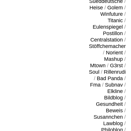
Sueddeutsche
/
Heise
/
Golem
/
Winfuture
/
Titanic
/
Eulenspiegel
/
Postillon
/
Centralstation
/
Stöffchemacher
/
Norient
/
Mashup
/
Mtown
/
G3rst
/
Soul
/
Rillenrudi
/
Bad Panda
/
Fma
/
Subnav
/
Elkline
/
Bildblog
/
Gesundheit
/
Beweis
/
Susannchen
/
Lawblog
/
Philoblog
/