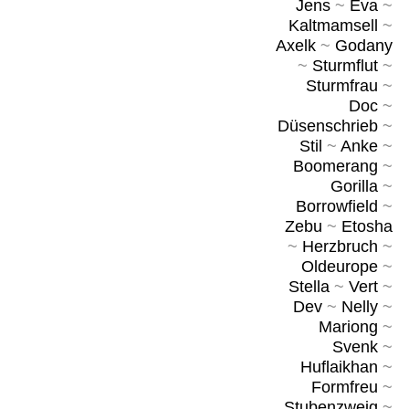
Jens
~
Eva
~
Kaltmamsell
~
Axelk
~
Godany
~
Sturmflut
~
Sturmfrau
~
Doc
~
Düsenschrieb
~
Stil
~
Anke
~
Boomerang
~
Gorilla
~
Borrowfield
~
Zebu
~
Etosha
~
Herzbruch
~
Oldeurope
~
Stella
~
Vert
~
Dev
~
Nelly
~
Mariong
~
Svenk
~
Huflaikhan
~
Formfreu
~
Stubenzweig
~