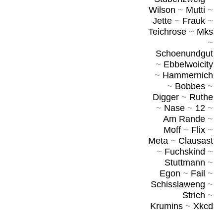
Wilson
~
Mutti
~
Jette
~
Frauk
~
Teichrose
~
Mks
~
Schoenundgut
~
Ebbelwoicity
~
Hammernich
~
Bobbes
~
Digger
~
Ruthe
~
Nase
~
12
~
Am Rande
~
Moff
~
Flix
~
Meta
~
Clausast
~
Fuchskind
~
Stuttmann
~
Egon
~
Fail
~
Schisslaweng
~
Strich
~
Krumins
~
Xkcd