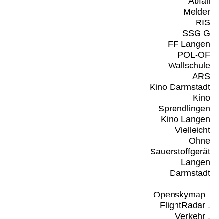
Abfall
Melder
RIS
SSG G
FF Langen
POL-OF
Wallschule
ARS
Kino Darmstadt
Kino
Sprendlingen
Kino Langen
Vielleicht
Ohne
Sauerstoffgerät
Langen
Darmstadt
Openskymap
.
FlightRadar
.
Verkehr
.