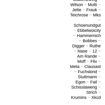
Wilson
~
Mutti
~
Jette
~
Frauk
~
Teichrose
~
Mks
~
Schoenundgut
~
Ebbelwoicity
~
Hammernich
~
Bobbes
~
Digger
~
Ruthe
~
Nase
~
12
~
Am Rande
~
Moff
~
Flix
~
Meta
~
Clausast
~
Fuchskind
~
Stuttmann
~
Egon
~
Fail
~
Schisslaweng
~
Strich
~
Krumins
~
Xkcd