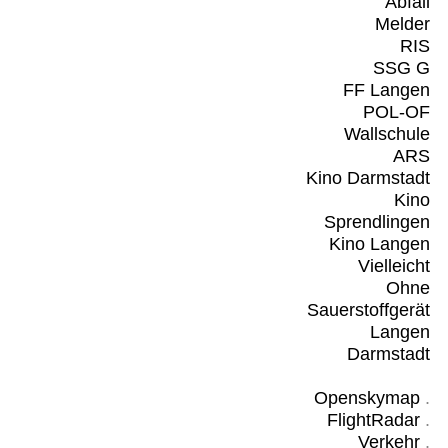
Abfall
Melder
RIS
SSG G
FF Langen
POL-OF
Wallschule
ARS
Kino Darmstadt
Kino
Sprendlingen
Kino Langen
Vielleicht
Ohne
Sauerstoffgerät
Langen
Darmstadt
Openskymap
.
FlightRadar
.
Verkehr
.