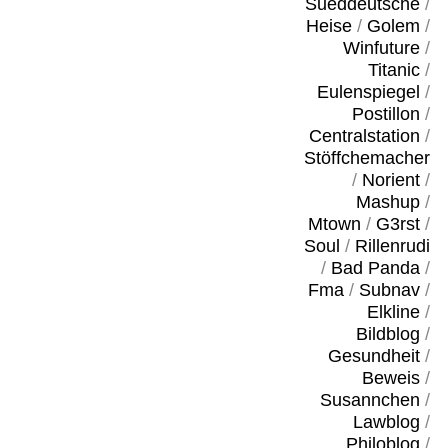
Sueddeutsche
/
Heise
/
Golem
/
Winfuture
/
Titanic
/
Eulenspiegel
/
Postillon
/
Centralstation
/
Stöffchemacher
/
Norient
/
Mashup
/
Mtown
/
G3rst
/
Soul
/
Rillenrudi
/
Bad Panda
/
Fma
/
Subnav
/
Elkline
/
Bildblog
/
Gesundheit
/
Beweis
/
Susannchen
/
Lawblog
/
Philoblog
/