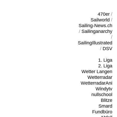
470er
/
Sailworld
/
Sailing-News.ch
/
Sailinganarchy
/
SailingIllustrated
/
DSV
1. Liga
2. Liga
Wetter Langen
Wetterradar
WetterradarAni
Windytv
nullschool
Blitze
Smard
Fundbüro