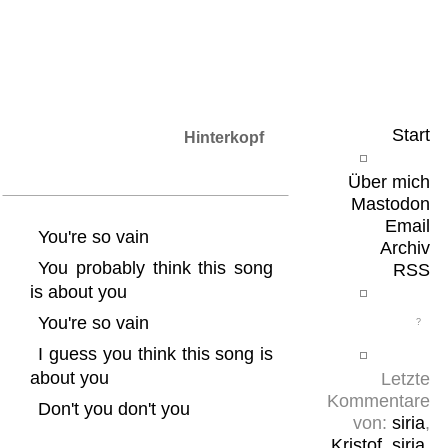
Leicht & Sinnig
Belangloses in unregelmäßigen Abständen
Start
Hinterkopf
Über mich
Mastodon
Email
You're so vain
Archiv
You probably think this song
RSS
is about you
You're so vain
I guess you think this song is
about you
Letzte
Kommentare
Don't you don't you
von:
siria
,
Kristof
,
siria
,