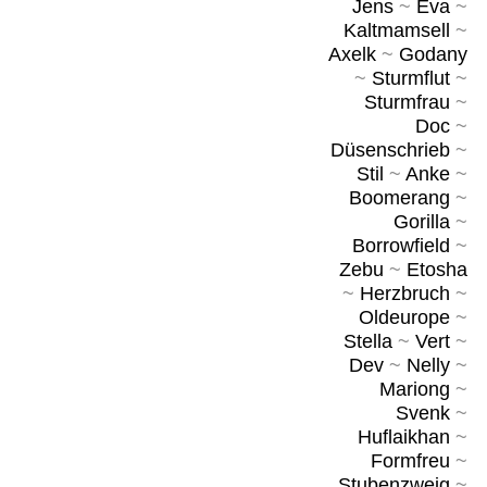
Jens
~
Eva
~
Kaltmamsell
~
Axelk
~
Godany
~
Sturmflut
~
Sturmfrau
~
Doc
~
Düsenschrieb
~
Stil
~
Anke
~
Boomerang
~
Gorilla
~
Borrowfield
~
Zebu
~
Etosha
~
Herzbruch
~
Oldeurope
~
Stella
~
Vert
~
Dev
~
Nelly
~
Mariong
~
Svenk
~
Huflaikhan
~
Formfreu
~
Stubenzweig
~