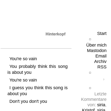
Leicht & Sinnig
Belangloses in unregelmäßigen Abständen
Start
Hinterkopf
Über mich
Mastodon
Email
You're so vain
Archiv
You probably think this song
RSS
is about you
You're so vain
I guess you think this song is
about you
Letzte
Kommentare
Don't you don't you
von:
siria
,
Kristof
,
siria
,