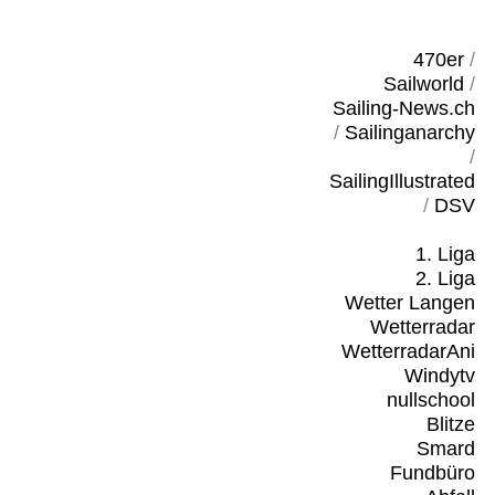
470er
/
Sailworld
/
Sailing-News.ch
/
Sailinganarchy
/
SailingIllustrated
/
DSV
1. Liga
2. Liga
Wetter Langen
Wetterradar
WetterradarAni
Windytv
nullschool
Blitze
Smard
Fundbüro