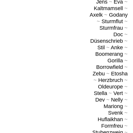
Jens
~
Eva
~
Kaltmamsell
~
Axelk
~
Godany
~
Sturmflut
~
Sturmfrau
~
Doc
~
Düsenschrieb
~
Stil
~
Anke
~
Boomerang
~
Gorilla
~
Borrowfield
~
Zebu
~
Etosha
~
Herzbruch
~
Oldeurope
~
Stella
~
Vert
~
Dev
~
Nelly
~
Mariong
~
Svenk
~
Huflaikhan
~
Formfreu
~
Stubenzweig
~