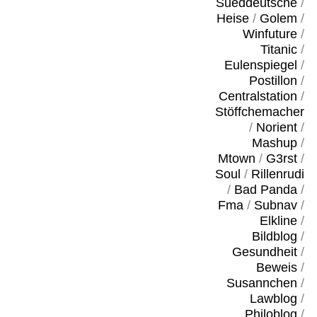
Sueddeutsche
/
Heise
/
Golem
/
Winfuture
/
Titanic
/
Eulenspiegel
/
Postillon
/
Centralstation
/
Stöffchemacher
/
Norient
/
Mashup
/
Mtown
/
G3rst
/
Soul
/
Rillenrudi
/
Bad Panda
/
Fma
/
Subnav
/
Elkline
/
Bildblog
/
Gesundheit
/
Beweis
/
Susannchen
/
Lawblog
/
Philoblog
/