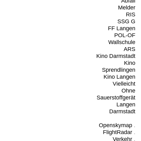
Abfall
Melder
RIS
SSG G
FF Langen
POL-OF
Wallschule
ARS
Kino Darmstadt
Kino
Sprendlingen
Kino Langen
Vielleicht
Ohne
Sauerstoffgerät
Langen
Darmstadt
Openskymap
.
FlightRadar
.
Verkehr
.