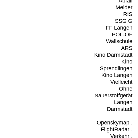
Abfall
Melder
RIS
SSG G
FF Langen
POL-OF
Wallschule
ARS
Kino Darmstadt
Kino
Sprendlingen
Kino Langen
Vielleicht
Ohne
Sauerstoffgerät
Langen
Darmstadt
Openskymap
.
FlightRadar
.
Verkehr
.