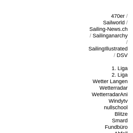
470er
/
Sailworld
/
Sailing-News.ch
/
Sailinganarchy
/
SailingIllustrated
/
DSV
1. Liga
2. Liga
Wetter Langen
Wetterradar
WetterradarAni
Windytv
nullschool
Blitze
Smard
Fundbüro