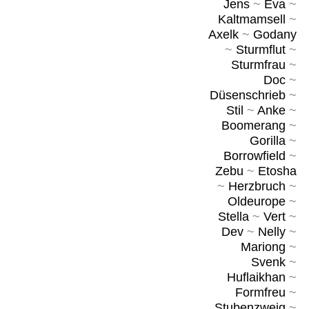
Jens
~
Eva
~
Kaltmamsell
~
Axelk
~
Godany
~
Sturmflut
~
Sturmfrau
~
Doc
~
Düsenschrieb
~
Stil
~
Anke
~
Boomerang
~
Gorilla
~
Borrowfield
~
Zebu
~
Etosha
~
Herzbruch
~
Oldeurope
~
Stella
~
Vert
~
Dev
~
Nelly
~
Mariong
~
Svenk
~
Huflaikhan
~
Formfreu
~
Stubenzweig
~