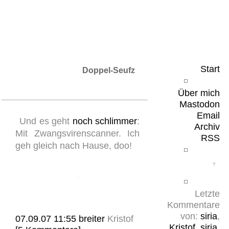
Leicht & Sinnig
Belangloses in unregelmäßigen Abständen
Start
Doppel-Seufz
Über mich
Mastodon
Email
Und es geht
noch schlimmer
:
Archiv
Mit Zwangsvirenscanner. Ich
RSS
geh gleich nach Hause, doo!
Letzte
Kommentare
von:
siria
,
07.09.07 11:55
breiter
Kristof
Kristof
,
siria
,