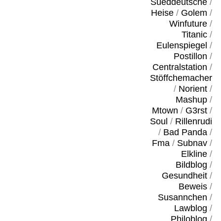
Sueddeutsche
/
Heise
/
Golem
/
Winfuture
/
Titanic
/
Eulenspiegel
/
Postillon
/
Centralstation
/
Stöffchemacher
/
Norient
/
Mashup
/
Mtown
/
G3rst
/
Soul
/
Rillenrudi
/
Bad Panda
/
Fma
/
Subnav
/
Elkline
/
Bildblog
/
Gesundheit
/
Beweis
/
Susannchen
/
Lawblog
/
Philoblog
/