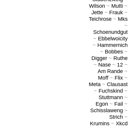
Wilson
~
Mutti
~
Jette
~
Frauk
~
Teichrose
~
Mks
~
Schoenundgut
~
Ebbelwoicity
~
Hammernich
~
Bobbes
~
Digger
~
Ruthe
~
Nase
~
12
~
Am Rande
~
Moff
~
Flix
~
Meta
~
Clausast
~
Fuchskind
~
Stuttmann
~
Egon
~
Fail
~
Schisslaweng
~
Strich
~
Krumins
~
Xkcd