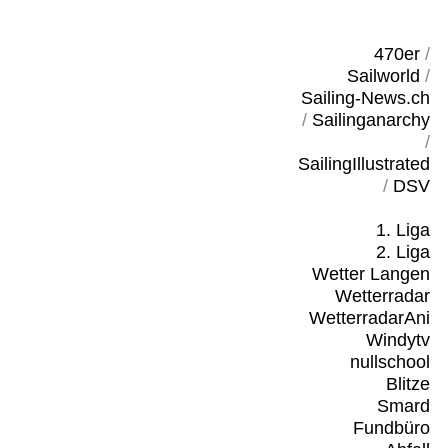
470er
/
Sailworld
/
Sailing-News.ch
/
Sailinganarchy
/
SailingIllustrated
/
DSV
1. Liga
2. Liga
Wetter Langen
Wetterradar
WetterradarAni
Windytv
nullschool
Blitze
Smard
Fundbüro