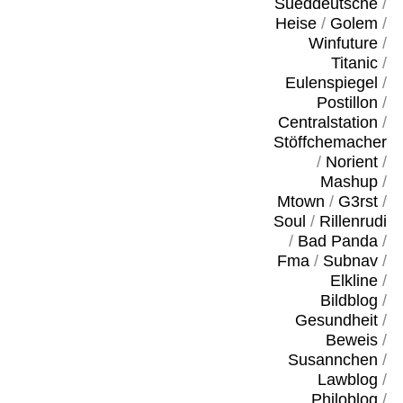
Sueddeutsche
/
Heise
/
Golem
/
Winfuture
/
Titanic
/
Eulenspiegel
/
Postillon
/
Centralstation
/
Stöffchemacher
/
Norient
/
Mashup
/
Mtown
/
G3rst
/
Soul
/
Rillenrudi
/
Bad Panda
/
Fma
/
Subnav
/
Elkline
/
Bildblog
/
Gesundheit
/
Beweis
/
Susannchen
/
Lawblog
/
Philoblog
/