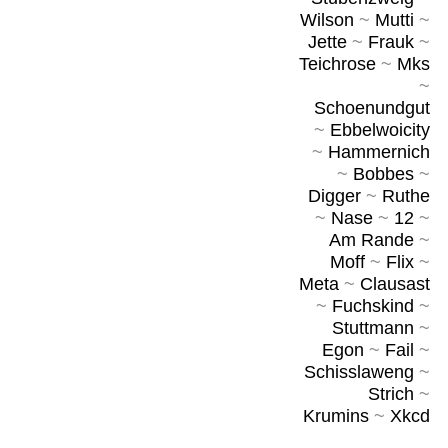
Wilson
~
Mutti
~
Jette
~
Frauk
~
Teichrose
~
Mks
~
Schoenundgut
~
Ebbelwoicity
~
Hammernich
~
Bobbes
~
Digger
~
Ruthe
~
Nase
~
12
~
Am Rande
~
Moff
~
Flix
~
Meta
~
Clausast
~
Fuchskind
~
Stuttmann
~
Egon
~
Fail
~
Schisslaweng
~
Strich
~
Krumins
~
Xkcd