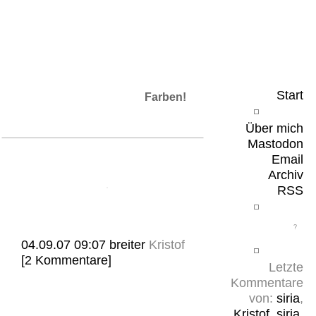
Leicht & Sinnig
Belangloses in unregelmäßigen Abständen
Start
Farben!
Über mich
Mastodon
Email
Archiv
RSS
04.09.07 09:07
breiter
Kristof
[2 Kommentare]
Letzte
Kommentare
von:
siria
,
Kristof
,
siria
,