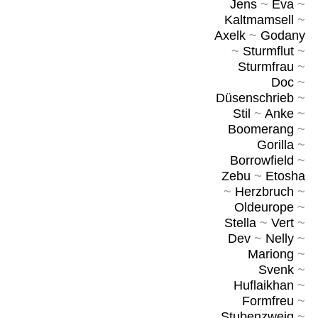
Jens
~
Eva
~
Kaltmamsell
~
Axelk
~
Godany
~
Sturmflut
~
Sturmfrau
~
Doc
~
Düsenschrieb
~
Stil
~
Anke
~
Boomerang
~
Gorilla
~
Borrowfield
~
Zebu
~
Etosha
~
Herzbruch
~
Oldeurope
~
Stella
~
Vert
~
Dev
~
Nelly
~
Mariong
~
Svenk
~
Huflaikhan
~
Formfreu
~
Stubenzweig
~