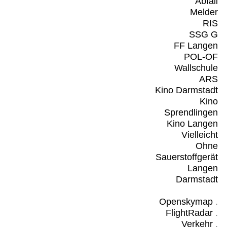
Abfall
Melder
RIS
SSG G
FF Langen
POL-OF
Wallschule
ARS
Kino Darmstadt
Kino
Sprendlingen
Kino Langen
Vielleicht
Ohne
Sauerstoffgerät
Langen
Darmstadt
Openskymap
.
FlightRadar
.
Verkehr
.