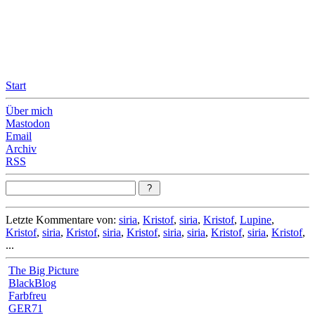
Leicht & Sinnig
Belangloses in unregelmäßigen Abständen
Start
Über mich
Mastodon
Email
Archiv
RSS
Letzte Kommentare von:
siria
,
Kristof
,
siria
,
Kristof
,
Lupine
,
Kristof
,
siria
,
Kristof
,
siria
,
Kristof
,
siria
,
siria
,
Kristof
,
siria
,
Kristof
,
...
The Big Picture
BlackBlog
Farbfreu
GER71