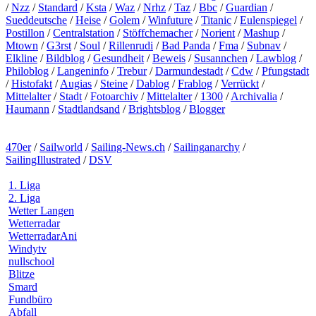
/
Nzz
/
Standard
/
Ksta
/
Waz
/
Nrhz
/
Taz
/
Bbc
/
Guardian
/
Sueddeutsche
/
Heise
/
Golem
/
Winfuture
/
Titanic
/
Eulenspiegel
/
Postillon
/
Centralstation
/
Stöffchemacher
/
Norient
/
Mashup
/
Mtown
/
G3rst
/
Soul
/
Rillenrudi
/
Bad Panda
/
Fma
/
Subnav
/
Elkline
/
Bildblog
/
Gesundheit
/
Beweis
/
Susannchen
/
Lawblog
/
Philoblog
/
Langeninfo
/
Trebur
/
Darmundestadt
/
Cdw
/
Pfungstadt
/
Histofakt
/
Augias
/
Steine
/
Dablog
/
Frablog
/
Verrückt
/
Mittelalter
/
Stadt
/
Fotoarchiv
/
Mittelalter
/
1300
/
Archivalia
/
Haumann
/
Stadtlandsand
/
Brightsblog
/
Blogger
470er
/
Sailworld
/
Sailing-News.ch
/
Sailinganarchy
/
SailingIllustrated
/
DSV
1. Liga
2. Liga
Wetter Langen
Wetterradar
WetterradarAni
Windytv
nullschool
Blitze
Smard
Fundbüro
Abfall