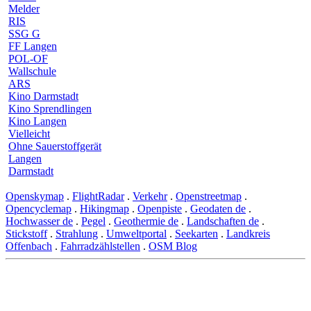
Melder
RIS
SSG G
FF Langen
POL-OF
Wallschule
ARS
Kino Darmstadt
Kino Sprendlingen
Kino Langen
Vielleicht
Ohne Sauerstoffgerät
Langen
Darmstadt
Openskymap
.
FlightRadar
.
Verkehr
.
Openstreetmap
.
Opencyclemap
.
Hikingmap
.
Openpiste
.
Geodaten de
.
Hochwasser de
.
Pegel
.
Geothermie de
.
Landschaften de
.
Stickstoff
.
Strahlung
.
Umweltportal
.
Seekarten
.
Landkreis
Offenbach
.
Fahrradzählstellen
.
OSM Blog