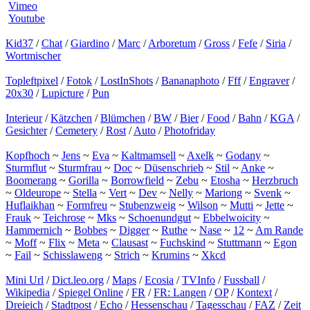
Vimeo
Youtube
Kid37
/
Chat
/
Giardino
/
Marc
/
Arboretum
/
Gross
/
Fefe
/
Siria
/
Wortmischer
Topleftpixel
/
Fotok
/
LostInShots
/
Bananaphoto
/
Fff
/
Engraver
/
20x30
/
Lupicture
/
Pun
Interieur
/
Kätzchen
/
Blümchen
/
BW
/
Bier
/
Food
/
Bahn
/
KGA
/
Gesichter
/
Cemetery
/
Rost
/
Auto
/
Photofriday
Kopfhoch
~
Jens
~
Eva
~
Kaltmamsell
~
Axelk
~
Godany
~
Sturmflut
~
Sturmfrau
~
Doc
~
Düsenschrieb
~
Stil
~
Anke
~
Boomerang
~
Gorilla
~
Borrowfield
~
Zebu
~
Etosha
~
Herzbruch
~
Oldeurope
~
Stella
~
Vert
~
Dev
~
Nelly
~
Mariong
~
Svenk
~
Huflaikhan
~
Formfreu
~
Stubenzweig
~
Wilson
~
Mutti
~
Jette
~
Frauk
~
Teichrose
~
Mks
~
Schoenundgut
~
Ebbelwoicity
~
Hammernich
~
Bobbes
~
Digger
~
Ruthe
~
Nase
~
12
~
Am Rande
~
Moff
~
Flix
~
Meta
~
Clausast
~
Fuchskind
~
Stuttmann
~
Egon
~
Fail
~
Schisslaweng
~
Strich
~
Krumins
~
Xkcd
Mini Url
/
Dict.leo.org
/
Maps
/
Ecosia
/
TVInfo
/
Fussball
/
Wikipedia
/
Spiegel Online
/
FR
/
FR: Langen
/
OP
/
Kontext
/
Dreieich
/
Stadtpost
/
Echo
/
Hessenschau
/
Tagesschau
/
FAZ
/
Zeit