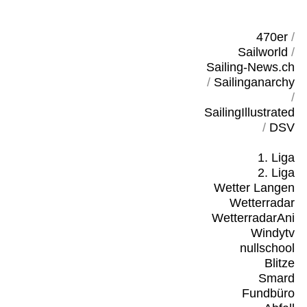
470er
/
Sailworld
/
Sailing-News.ch
/
Sailinganarchy
/
SailingIllustrated
/
DSV
1. Liga
2. Liga
Wetter Langen
Wetterradar
WetterradarAni
Windytv
nullschool
Blitze
Smard
Fundbüro