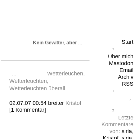
Leicht & Sinnig
Belangloses in unregelmäßigen Abständen
Start
Kein Gewitter, aber ...
Über mich
Mastodon
Email
... Wetterleuchen,
Archiv
Wetterleuchten,
RSS
Wetterleuchten überall.
02.07.07 00:54
breiter
Kristof
[1 Kommentar]
Letzte
Kommentare
von:
siria
,
Kristof
,
siria
,