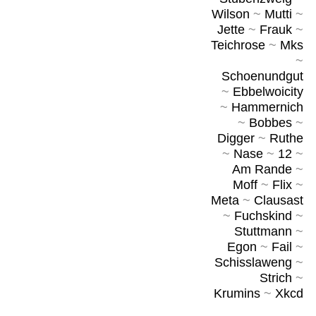
Wilson
~
Mutti
~
Jette
~
Frauk
~
Teichrose
~
Mks
~
Schoenundgut
~
Ebbelwoicity
~
Hammernich
~
Bobbes
~
Digger
~
Ruthe
~
Nase
~
12
~
Am Rande
~
Moff
~
Flix
~
Meta
~
Clausast
~
Fuchskind
~
Stuttmann
~
Egon
~
Fail
~
Schisslaweng
~
Strich
~
Krumins
~
Xkcd