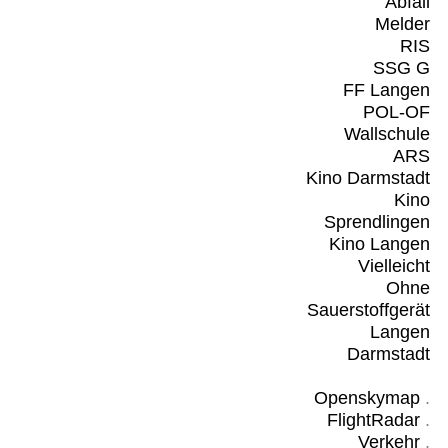
Abfall
Melder
RIS
SSG G
FF Langen
POL-OF
Wallschule
ARS
Kino Darmstadt
Kino
Sprendlingen
Kino Langen
Vielleicht
Ohne
Sauerstoffgerät
Langen
Darmstadt
Openskymap
.
FlightRadar
.
Verkehr
.