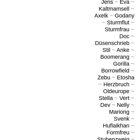
Jens
~
Eva
~
Kaltmamsell
~
Axelk
~
Godany
~
Sturmflut
~
Sturmfrau
~
Doc
~
Düsenschrieb
~
Stil
~
Anke
~
Boomerang
~
Gorilla
~
Borrowfield
~
Zebu
~
Etosha
~
Herzbruch
~
Oldeurope
~
Stella
~
Vert
~
Dev
~
Nelly
~
Mariong
~
Svenk
~
Huflaikhan
~
Formfreu
~
Stubenzweig
~