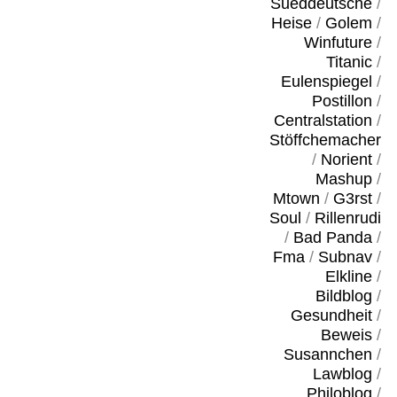
Sueddeutsche
/
Heise
/
Golem
/
Winfuture
/
Titanic
/
Eulenspiegel
/
Postillon
/
Centralstation
/
Stöffchemacher
/
Norient
/
Mashup
/
Mtown
/
G3rst
/
Soul
/
Rillenrudi
/
Bad Panda
/
Fma
/
Subnav
/
Elkline
/
Bildblog
/
Gesundheit
/
Beweis
/
Susannchen
/
Lawblog
/
Philoblog
/