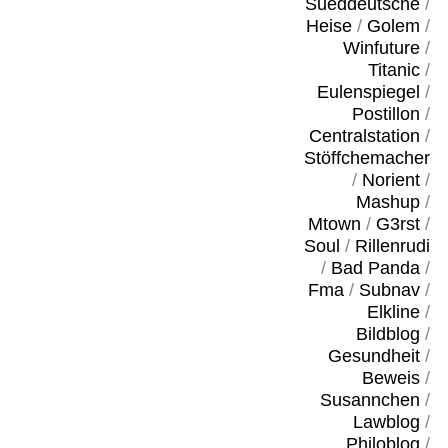
Sueddeutsche
/
Heise
/
Golem
/
Winfuture
/
Titanic
/
Eulenspiegel
/
Postillon
/
Centralstation
/
Stöffchemacher
/
Norient
/
Mashup
/
Mtown
/
G3rst
/
Soul
/
Rillenrudi
/
Bad Panda
/
Fma
/
Subnav
/
Elkline
/
Bildblog
/
Gesundheit
/
Beweis
/
Susannchen
/
Lawblog
/
Philoblog
/