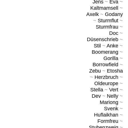
Jens
~
Eva
~
Kaltmamsell
~
Axelk
~
Godany
~
Sturmflut
~
Sturmfrau
~
Doc
~
Düsenschrieb
~
Stil
~
Anke
~
Boomerang
~
Gorilla
~
Borrowfield
~
Zebu
~
Etosha
~
Herzbruch
~
Oldeurope
~
Stella
~
Vert
~
Dev
~
Nelly
~
Mariong
~
Svenk
~
Huflaikhan
~
Formfreu
~
Stubenzweig
~