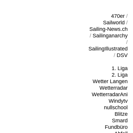
470er
/
Sailworld
/
Sailing-News.ch
/
Sailinganarchy
/
SailingIllustrated
/
DSV
1. Liga
2. Liga
Wetter Langen
Wetterradar
WetterradarAni
Windytv
nullschool
Blitze
Smard
Fundbüro