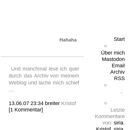
Leicht & Sinnig
Belangloses in unregelmäßigen Abständen
Start
Hahaha
Über mich
Mastodon
Email
Und manchmal lese ich quer
Archiv
durch das Archiv von meinem
RSS
Weblog und lache mich schief
....
13.06.07 23:34
breiter
Kristof
[1 Kommentar]
Letzte
Kommentare
von:
siria
,
Kristof
,
siria
,