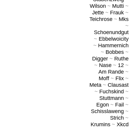
Wilson
~
Mutti
~
Jette
~
Frauk
~
Teichrose
~
Mks
~
Schoenundgut
~
Ebbelwoicity
~
Hammernich
~
Bobbes
~
Digger
~
Ruthe
~
Nase
~
12
~
Am Rande
~
Moff
~
Flix
~
Meta
~
Clausast
~
Fuchskind
~
Stuttmann
~
Egon
~
Fail
~
Schisslaweng
~
Strich
~
Krumins
~
Xkcd