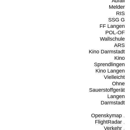
Abfall
Melder
RIS
SSG G
FF Langen
POL-OF
Wallschule
ARS
Kino Darmstadt
Kino
Sprendlingen
Kino Langen
Vielleicht
Ohne
Sauerstoffgerät
Langen
Darmstadt
Openskymap
.
FlightRadar
.
Verkehr
.