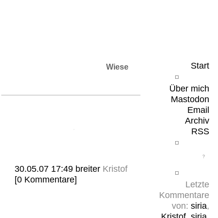
Leicht & Sinnig
Belangloses in unregelmäßigen Abständen
Start
Wiese
Über mich
Mastodon
Email
Archiv
RSS
30.05.07 17:49
breiter
Kristof
[0 Kommentare]
Letzte
Kommentare
von:
siria
,
Kristof
,
siria
,