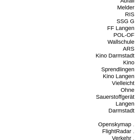
Abfall
Melder
RIS
SSG G
FF Langen
POL-OF
Wallschule
ARS
Kino Darmstadt
Kino
Sprendlingen
Kino Langen
Vielleicht
Ohne
Sauerstoffgerät
Langen
Darmstadt
Openskymap
.
FlightRadar
.
Verkehr
.