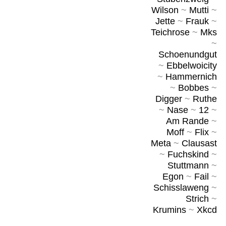
Wilson
~
Mutti
~
Jette
~
Frauk
~
Teichrose
~
Mks
~
Schoenundgut
~
Ebbelwoicity
~
Hammernich
~
Bobbes
~
Digger
~
Ruthe
~
Nase
~
12
~
Am Rande
~
Moff
~
Flix
~
Meta
~
Clausast
~
Fuchskind
~
Stuttmann
~
Egon
~
Fail
~
Schisslaweng
~
Strich
~
Krumins
~
Xkcd