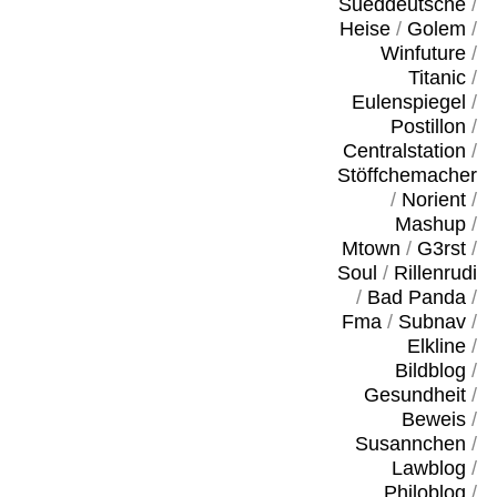
Sueddeutsche
/
Heise
/
Golem
/
Winfuture
/
Titanic
/
Eulenspiegel
/
Postillon
/
Centralstation
/
Stöffchemacher
/
Norient
/
Mashup
/
Mtown
/
G3rst
/
Soul
/
Rillenrudi
/
Bad Panda
/
Fma
/
Subnav
/
Elkline
/
Bildblog
/
Gesundheit
/
Beweis
/
Susannchen
/
Lawblog
/
Philoblog
/