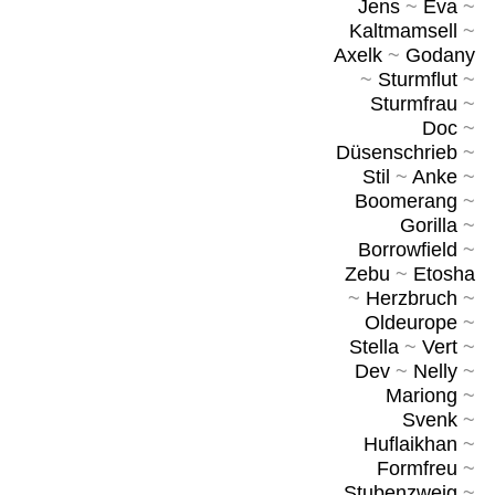
Jens
~
Eva
~
Kaltmamsell
~
Axelk
~
Godany
~
Sturmflut
~
Sturmfrau
~
Doc
~
Düsenschrieb
~
Stil
~
Anke
~
Boomerang
~
Gorilla
~
Borrowfield
~
Zebu
~
Etosha
~
Herzbruch
~
Oldeurope
~
Stella
~
Vert
~
Dev
~
Nelly
~
Mariong
~
Svenk
~
Huflaikhan
~
Formfreu
~
Stubenzweig
~