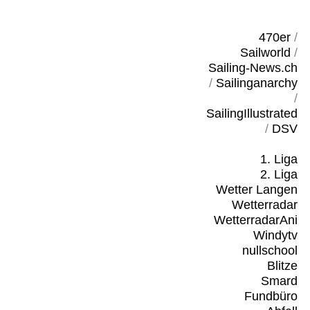
470er
/
Sailworld
/
Sailing-News.ch
/
Sailinganarchy
/
SailingIllustrated
/
DSV
1. Liga
2. Liga
Wetter Langen
Wetterradar
WetterradarAni
Windytv
nullschool
Blitze
Smard
Fundbüro