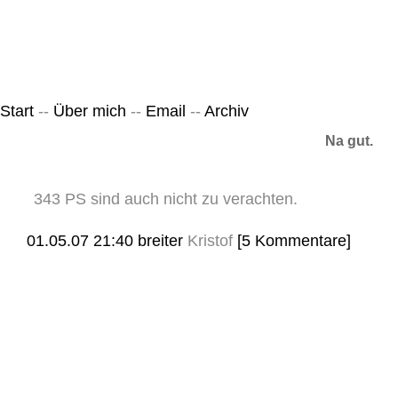
Leicht & Sinnig
Belangloses in unregelmäßigen Abständen
Start
--
Über mich
--
Email
--
Archiv
Na gut.
343 PS sind auch nicht zu verachten.
01.05.07 21:40
breiter
Kristof
[5 Kommentare]