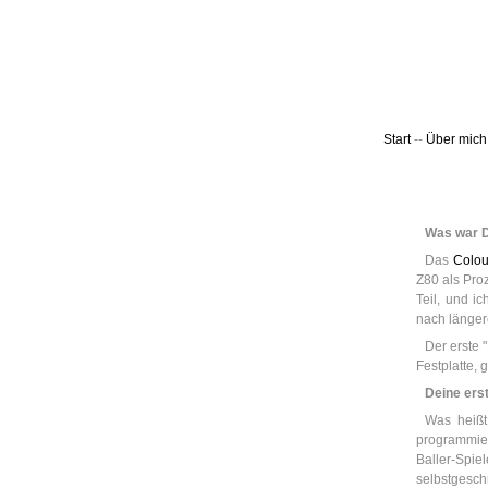
Leic
Belanglos
Start
--
Über mich
Was war D
Das
Colou
Z80 als Pro
Teil, und i
nach länger
Der erste
Festplatte, 
Deine ers
Was heißt
programmie
Baller-Spi
selbstgesch