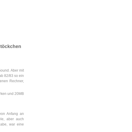
Stöckchen
Sound. Aber mit
ab 82/83 so ein
genen Rechner,
erken und 20MB
 von Anfang an
ele, aber auch
habe, war eine