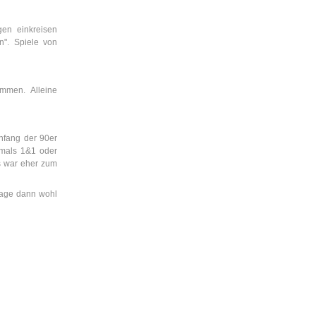
en einkreisen
n". Spiele von
mmen. Alleine
nfang der 90er
amals 1&1 oder
s war eher zum
epage dann wohl