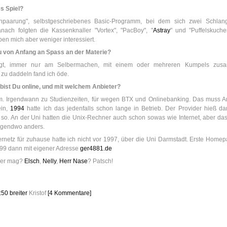
s Spiel?
npaarung", selbstgeschriebenes Basic-Programm, bei dem sich zwei Schlang
ach folgten die Kassenknaller "Vortex", "PacBoy", "
Astray
" und "Puffelskuche
en mich aber weniger interessiert.
u von Anfang an Spass an der Materie?
gt, immer nur am Selbermachen, mit einem oder mehreren Kumpels zusa
 zu daddeln fand ich öde.
 bist Du online, und mit welchem Anbieter?
hm. Irgendwann zu Studienzeiten, für wegen BTX und Onlinebanking. Das muss A
ein,
1994
hatte ich das jedenfalls schon lange in Betrieb. Der Provider hieß d
so. An der Uni hatten die Unix-Rechner auch schon sowas wie Internet, aber da
rgendwo anders.
ernetz für zuhause hatte ich nicht vor 1997, über die Uni Darmstadt. Erste Hom
99 dann mit eigener Adresse
ger4881.de
 wer mag?
Elsch
,
Nelly
,
Herr Nase
? Patsch!
7:50
breiter
Kristof
[4 Kommentare]