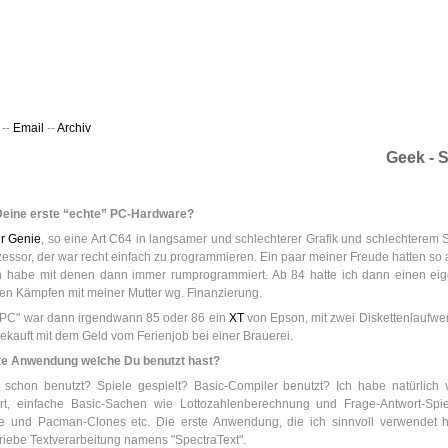
ht & Sinnig
es in unregelmäßigen Abständen
--
Email
--
Archiv
Geek - 
eine erste “echte” PC-Hardware?
r Genie
, so eine Art C64 in langsamer und schlechterer Grafik und schlechterem 
zessor, der war recht einfach zu programmieren. Ein paar meiner Freude hatten so 
ch habe mit denen dann immer rumprogrammiert. Ab 84 hatte ich dann einen ei
en Kämpfen mit meiner Mutter wg. Finanzierung.
 "PC" war dann irgendwann 85 oder 86 ein
XT
von Epson, mit zwei Diskettenlaufw
gekauft mit dem Geld vom Ferienjob bei einer Brauerei.
te Anwendung welche Du benutzt hast?
 schon benutzt? Spiele gespielt? Basic-Compiler benutzt? Ich habe natürlich
rt, einfache Basic-Sachen wie Lottozahlenberechnung und Frage-Antwort-Spi
ele und Pacman-Clones etc. Die erste Anwendung, die ich sinnvoll verwendet 
riebe Textverarbeitung namens "SpectraText".