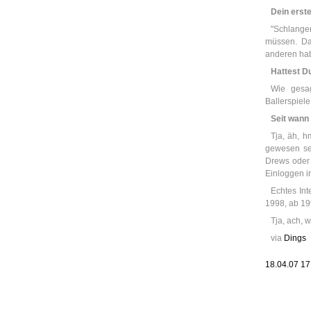
Dein erste
"Schlange
müssen. Dan
anderen hab
Hattest D
Wie gesa
Ballerspiele
Seit wann
Tja, äh, 
gewesen s
Drews oder 
Einloggen i
Echtes Int
1998, ab 19
Tja, ach,
via
Dings
18.04.07 1