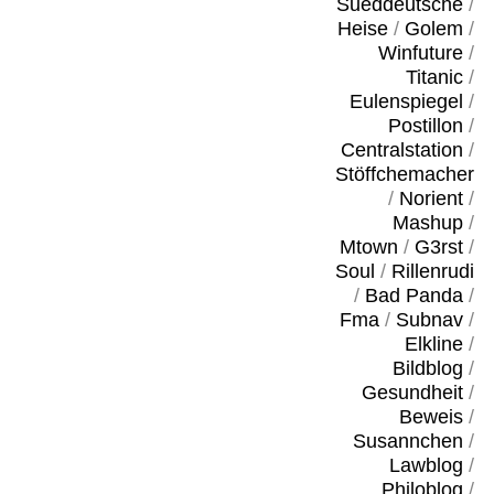
Sueddeutsche
/
Heise
/
Golem
/
Winfuture
/
Titanic
/
Eulenspiegel
/
Postillon
/
Centralstation
/
Stöffchemacher
/
Norient
/
Mashup
/
Mtown
/
G3rst
/
Soul
/
Rillenrudi
/
Bad Panda
/
Fma
/
Subnav
/
Elkline
/
Bildblog
/
Gesundheit
/
Beweis
/
Susannchen
/
Lawblog
/
Philoblog
/