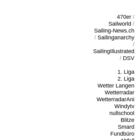
470er
/
Sailworld
/
Sailing-News.ch
/
Sailinganarchy
/
SailingIllustrated
/
DSV
1. Liga
2. Liga
Wetter Langen
Wetterradar
WetterradarAni
Windytv
nullschool
Blitze
Smard
Fundbüro