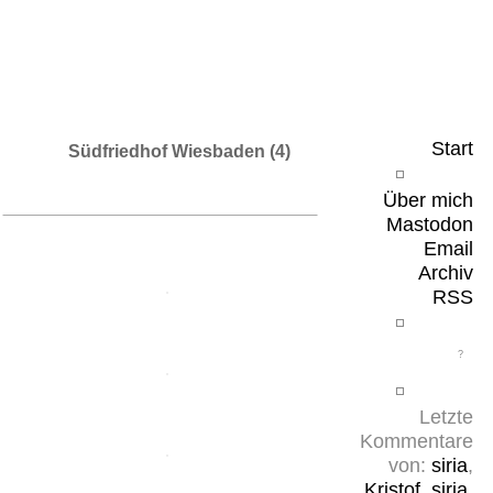
Leicht & Sinnig
Belangloses in unregelmäßigen Abständen
Start
Südfriedhof Wiesbaden (4)
Über mich
Mastodon
Email
Archiv
RSS
Letzte
Kommentare
von:
siria
,
Kristof
,
siria
,