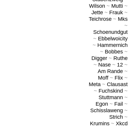
Wilson
~
Mutti
~
Jette
~
Frauk
~
Teichrose
~
Mks
~
Schoenundgut
~
Ebbelwoicity
~
Hammernich
~
Bobbes
~
Digger
~
Ruthe
~
Nase
~
12
~
Am Rande
~
Moff
~
Flix
~
Meta
~
Clausast
~
Fuchskind
~
Stuttmann
~
Egon
~
Fail
~
Schisslaweng
~
Strich
~
Krumins
~
Xkcd