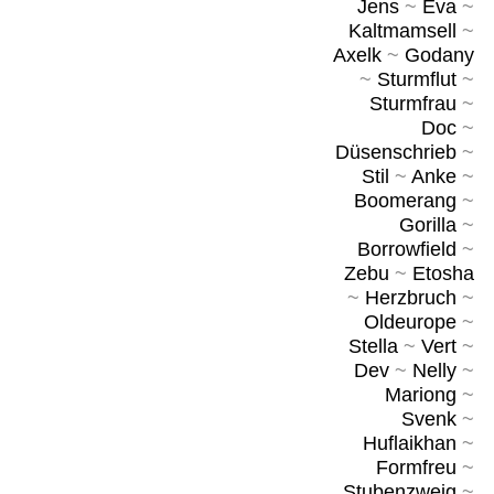
Jens
~
Eva
~
Kaltmamsell
~
Axelk
~
Godany
~
Sturmflut
~
Sturmfrau
~
Doc
~
Düsenschrieb
~
Stil
~
Anke
~
Boomerang
~
Gorilla
~
Borrowfield
~
Zebu
~
Etosha
~
Herzbruch
~
Oldeurope
~
Stella
~
Vert
~
Dev
~
Nelly
~
Mariong
~
Svenk
~
Huflaikhan
~
Formfreu
~
Stubenzweig
~