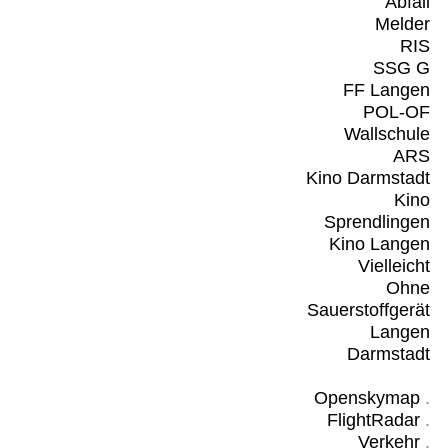
Abfall
Melder
RIS
SSG G
FF Langen
POL-OF
Wallschule
ARS
Kino Darmstadt
Kino
Sprendlingen
Kino Langen
Vielleicht
Ohne
Sauerstoffgerät
Langen
Darmstadt
Openskymap
.
FlightRadar
.
Verkehr
.