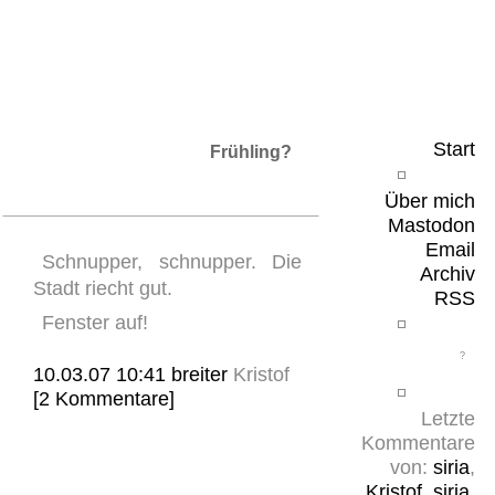
Leicht & Sinnig
Belangloses in unregelmäßigen Abständen
Start
Frühling?
Über mich
Mastodon
Email
Schnupper, schnupper. Die
Archiv
Stadt riecht gut.
RSS
Fenster auf!
10.03.07 10:41
breiter
Kristof
[2 Kommentare]
Letzte
Kommentare
von:
siria
,
Kristof
,
siria
,