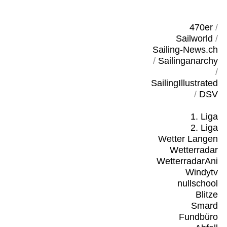
470er
/
Sailworld
/
Sailing-News.ch
/
Sailinganarchy
/
SailingIllustrated
/
DSV
1. Liga
2. Liga
Wetter Langen
Wetterradar
WetterradarAni
Windytv
nullschool
Blitze
Smard
Fundbüro