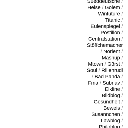
Sueddeutsche
/
Heise
/
Golem
/
Winfuture
/
Titanic
/
Eulenspiegel
/
Postillon
/
Centralstation
/
Stöffchemacher
/
Norient
/
Mashup
/
Mtown
/
G3rst
/
Soul
/
Rillenrudi
/
Bad Panda
/
Fma
/
Subnav
/
Elkline
/
Bildblog
/
Gesundheit
/
Beweis
/
Susannchen
/
Lawblog
/
Philoblog
/