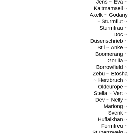
Jens
~
Eva
~
Kaltmamsell
~
Axelk
~
Godany
~
Sturmflut
~
Sturmfrau
~
Doc
~
Düsenschrieb
~
Stil
~
Anke
~
Boomerang
~
Gorilla
~
Borrowfield
~
Zebu
~
Etosha
~
Herzbruch
~
Oldeurope
~
Stella
~
Vert
~
Dev
~
Nelly
~
Mariong
~
Svenk
~
Huflaikhan
~
Formfreu
~
Stubenzweig
~