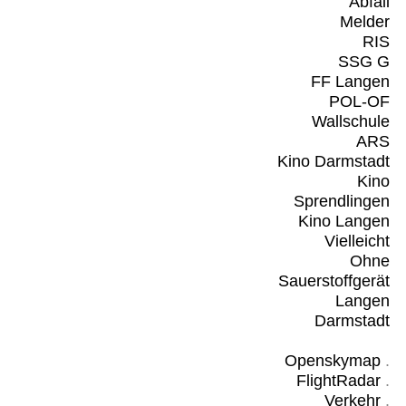
Abfall
Melder
RIS
SSG G
FF Langen
POL-OF
Wallschule
ARS
Kino Darmstadt
Kino
Sprendlingen
Kino Langen
Vielleicht
Ohne
Sauerstoffgerät
Langen
Darmstadt
Openskymap
.
FlightRadar
.
Verkehr
.