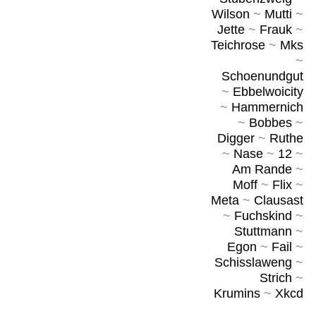
Wilson
~
Mutti
~
Jette
~
Frauk
~
Teichrose
~
Mks
~
Schoenundgut
~
Ebbelwoicity
~
Hammernich
~
Bobbes
~
Digger
~
Ruthe
~
Nase
~
12
~
Am Rande
~
Moff
~
Flix
~
Meta
~
Clausast
~
Fuchskind
~
Stuttmann
~
Egon
~
Fail
~
Schisslaweng
~
Strich
~
Krumins
~
Xkcd