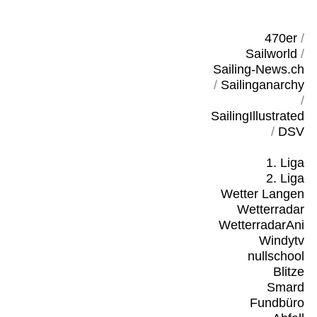
470er
/
Sailworld
/
Sailing-News.ch
/
Sailinganarchy
/
SailingIllustrated
/
DSV
1. Liga
2. Liga
Wetter Langen
Wetterradar
WetterradarAni
Windytv
nullschool
Blitze
Smard
Fundbüro