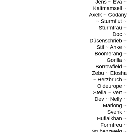
Jens
~
Eva
~
Kaltmamsell
~
Axelk
~
Godany
~
Sturmflut
~
Sturmfrau
~
Doc
~
Düsenschrieb
~
Stil
~
Anke
~
Boomerang
~
Gorilla
~
Borrowfield
~
Zebu
~
Etosha
~
Herzbruch
~
Oldeurope
~
Stella
~
Vert
~
Dev
~
Nelly
~
Mariong
~
Svenk
~
Huflaikhan
~
Formfreu
~
Stubenzweig
~