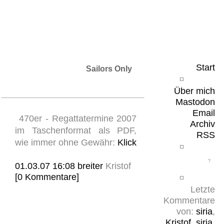
Leicht & Sinnig
Belangloses in unregelmäßigen Abständen
Start
Sailors Only
Über mich
Mastodon
Email
470er - Regattatermine 2007
Archiv
im Taschenformat als PDF,
RSS
wie immer ohne Gewähr:
Klick
01.03.07 16:08
breiter
Kristof
[0 Kommentare]
Letzte
Kommentare
von:
siria
,
Kristof
,
siria
,