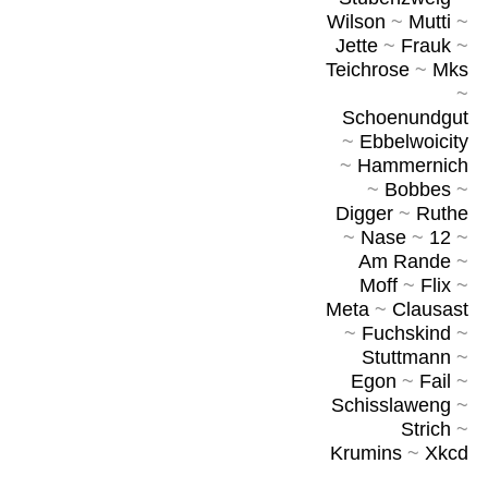
Wilson
~
Mutti
~
Jette
~
Frauk
~
Teichrose
~
Mks
~
Schoenundgut
~
Ebbelwoicity
~
Hammernich
~
Bobbes
~
Digger
~
Ruthe
~
Nase
~
12
~
Am Rande
~
Moff
~
Flix
~
Meta
~
Clausast
~
Fuchskind
~
Stuttmann
~
Egon
~
Fail
~
Schisslaweng
~
Strich
~
Krumins
~
Xkcd