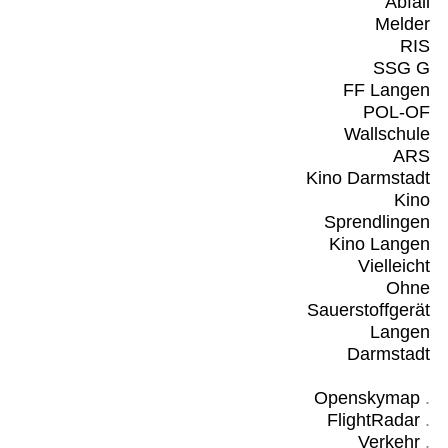
Abfall
Melder
RIS
SSG G
FF Langen
POL-OF
Wallschule
ARS
Kino Darmstadt
Kino
Sprendlingen
Kino Langen
Vielleicht
Ohne
Sauerstoffgerät
Langen
Darmstadt
Openskymap
.
FlightRadar
.
Verkehr
.