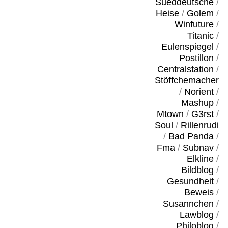
Sueddeutsche
/
Heise
/
Golem
/
Winfuture
/
Titanic
/
Eulenspiegel
/
Postillon
/
Centralstation
/
Stöffchemacher
/
Norient
/
Mashup
/
Mtown
/
G3rst
/
Soul
/
Rillenrudi
/
Bad Panda
/
Fma
/
Subnav
/
Elkline
/
Bildblog
/
Gesundheit
/
Beweis
/
Susannchen
/
Lawblog
/
Philoblog
/