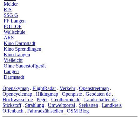
Melder
RIS
SSG G
FF Langen
POL-OF
Wallschule
ARS
Kino Darmstadt
Kino Sprendlingen
Kino Langen
Vielleicht
Ohne Sauerstoffgerät
Langen
Darmstadt
Openskymap
.
FlightRadar
.
Verkehr
.
Openstreetmap
.
Opencyclemap
.
Hikingmap
.
Openpiste
.
Geodaten de
.
Hochwasser de
.
Pegel
.
Geothermie de
.
Landschaften de
.
Stickstoff
.
Strahlung
.
Umweltportal
.
Seekarten
.
Landkreis
Offenbach
.
Fahrradzählstellen
.
OSM Blog