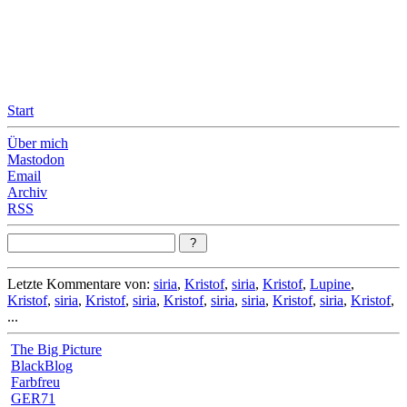
Leicht & Sinnig
Belangloses in unregelmäßigen Abständen
Start
Über mich
Mastodon
Email
Archiv
RSS
Letzte Kommentare von:
siria
,
Kristof
,
siria
,
Kristof
,
Lupine
,
Kristof
,
siria
,
Kristof
,
siria
,
Kristof
,
siria
,
siria
,
Kristof
,
siria
,
Kristof
,
...
The Big Picture
BlackBlog
Farbfreu
GER71