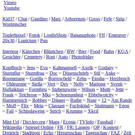
Vimeo
Youtube
Kid37
/
Chat
/
Giardino
/
Marc
/
Arboretum
/
Gross
/
Fefe
/
Siria
/
Wortmischer
Topleftpixel
/
Fotok
/
LostInShots
/
Bananaphoto
/
Fff
/
Engraver
/
20x30
/
Lupicture
/
Pun
Interieur
/
Kätzchen
/
Blümchen
/
BW
/
Bier
/
Food
/
Bahn
/
KGA
/
Gesichter
/
Cemetery
/
Rost
/
Auto
/
Photofriday
Kopfhoch
~
Jens
~
Eva
~
Kaltmamsell
~
Axelk
~
Godany
~
Sturmflut
~
Sturmfrau
~
Doc
~
Düsenschrieb
~
Stil
~
Anke
~
Boomerang
~
Gorilla
~
Borrowfield
~
Zebu
~
Etosha
~
Herzbruch
~
Oldeurope
~
Stella
~
Vert
~
Dev
~
Nelly
~
Mariong
~
Svenk
~
Huflaikhan
~
Formfreu
~
Stubenzweig
~
Wilson
~
Mutti
~
Jette
~
Frauk
~
Teichrose
~
Mks
~
Schoenundgut
~
Ebbelwoicity
~
Hammernich
~
Bobbes
~
Digger
~
Ruthe
~
Nase
~
12
~
Am Rande
~
Moff
~
Flix
~
Meta
~
Clausast
~
Fuchskind
~
Stuttmann
~
Egon
~
Fail
~
Schisslaweng
~
Strich
~
Krumins
~
Xkcd
Mini Url
/
Dict.leo.org
/
Maps
/
Ecosia
/
TVInfo
/
Fussball
/
Wikipedia
/
Spiegel Online
/
FR
/
FR: Langen
/
OP
/
Kontext
/
Dreieich
/
Stadtpost
/
Echo
/
Hessenschau
/
Tagesschau
/
FAZ
/
Zeit