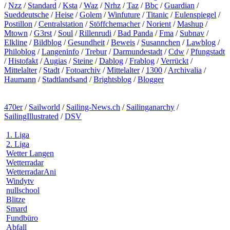
/
Nzz
/
Standard
/
Ksta
/
Waz
/
Nrhz
/
Taz
/
Bbc
/
Guardian
/
Sueddeutsche
/
Heise
/
Golem
/
Winfuture
/
Titanic
/
Eulenspiegel
/
Postillon
/
Centralstation
/
Stöffchemacher
/
Norient
/
Mashup
/
Mtown
/
G3rst
/
Soul
/
Rillenrudi
/
Bad Panda
/
Fma
/
Subnav
/
Elkline
/
Bildblog
/
Gesundheit
/
Beweis
/
Susannchen
/
Lawblog
/
Philoblog
/
Langeninfo
/
Trebur
/
Darmundestadt
/
Cdw
/
Pfungstadt
/
Histofakt
/
Augias
/
Steine
/
Dablog
/
Frablog
/
Verrückt
/
Mittelalter
/
Stadt
/
Fotoarchiv
/
Mittelalter
/
1300
/
Archivalia
/
Haumann
/
Stadtlandsand
/
Brightsblog
/
Blogger
470er
/
Sailworld
/
Sailing-News.ch
/
Sailinganarchy
/
SailingIllustrated
/
DSV
1. Liga
2. Liga
Wetter Langen
Wetterradar
WetterradarAni
Windytv
nullschool
Blitze
Smard
Fundbüro
Abfall