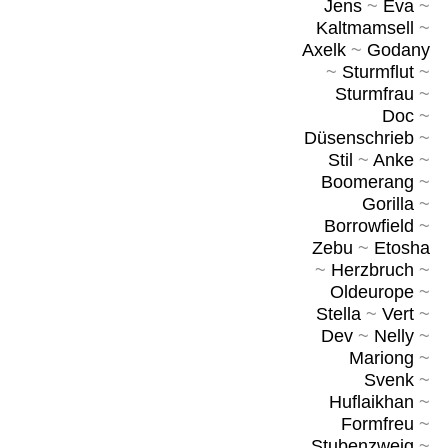
Jens
~
Eva
~
Kaltmamsell
~
Axelk
~
Godany
~
Sturmflut
~
Sturmfrau
~
Doc
~
Düsenschrieb
~
Stil
~
Anke
~
Boomerang
~
Gorilla
~
Borrowfield
~
Zebu
~
Etosha
~
Herzbruch
~
Oldeurope
~
Stella
~
Vert
~
Dev
~
Nelly
~
Mariong
~
Svenk
~
Huflaikhan
~
Formfreu
~
Stubenzweig
~