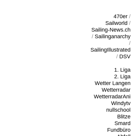
470er
/
Sailworld
/
Sailing-News.ch
/
Sailinganarchy
/
SailingIllustrated
/
DSV
1. Liga
2. Liga
Wetter Langen
Wetterradar
WetterradarAni
Windytv
nullschool
Blitze
Smard
Fundbüro