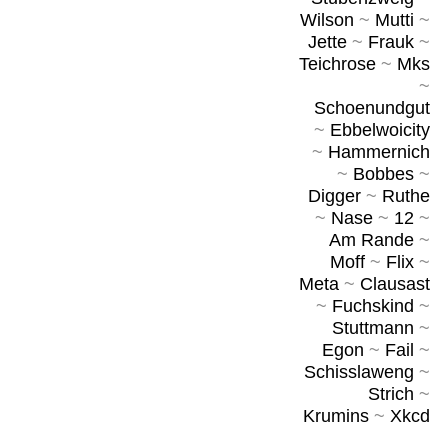
Wilson
~
Mutti
~
Jette
~
Frauk
~
Teichrose
~
Mks
~
Schoenundgut
~
Ebbelwoicity
~
Hammernich
~
Bobbes
~
Digger
~
Ruthe
~
Nase
~
12
~
Am Rande
~
Moff
~
Flix
~
Meta
~
Clausast
~
Fuchskind
~
Stuttmann
~
Egon
~
Fail
~
Schisslaweng
~
Strich
~
Krumins
~
Xkcd