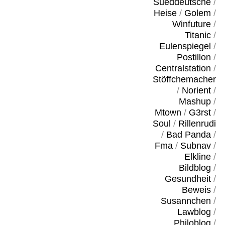
Sueddeutsche
/
Heise
/
Golem
/
Winfuture
/
Titanic
/
Eulenspiegel
/
Postillon
/
Centralstation
/
Stöffchemacher
/
Norient
/
Mashup
/
Mtown
/
G3rst
/
Soul
/
Rillenrudi
/
Bad Panda
/
Fma
/
Subnav
/
Elkline
/
Bildblog
/
Gesundheit
/
Beweis
/
Susannchen
/
Lawblog
/
Philoblog
/