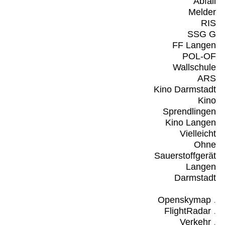
Abfall
Melder
RIS
SSG G
FF Langen
POL-OF
Wallschule
ARS
Kino Darmstadt
Kino
Sprendlingen
Kino Langen
Vielleicht
Ohne
Sauerstoffgerät
Langen
Darmstadt
Openskymap
.
FlightRadar
.
Verkehr
.