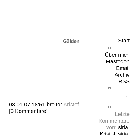
Leicht & Sinnig
Belangloses in unregelmäßigen Abständen
Start
Gülden
Über mich
Mastodon
Email
Archiv
RSS
08.01.07 18:51
breiter
Kristof
[0 Kommentare]
Letzte
Kommentare
von:
siria
,
Kristof
,
siria
,