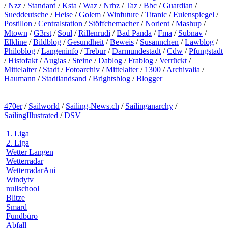
/
Nzz
/
Standard
/
Ksta
/
Waz
/
Nrhz
/
Taz
/
Bbc
/
Guardian
/
Sueddeutsche
/
Heise
/
Golem
/
Winfuture
/
Titanic
/
Eulenspiegel
/
Postillon
/
Centralstation
/
Stöffchemacher
/
Norient
/
Mashup
/
Mtown
/
G3rst
/
Soul
/
Rillenrudi
/
Bad Panda
/
Fma
/
Subnav
/
Elkline
/
Bildblog
/
Gesundheit
/
Beweis
/
Susannchen
/
Lawblog
/
Philoblog
/
Langeninfo
/
Trebur
/
Darmundestadt
/
Cdw
/
Pfungstadt
/
Histofakt
/
Augias
/
Steine
/
Dablog
/
Frablog
/
Verrückt
/
Mittelalter
/
Stadt
/
Fotoarchiv
/
Mittelalter
/
1300
/
Archivalia
/
Haumann
/
Stadtlandsand
/
Brightsblog
/
Blogger
470er
/
Sailworld
/
Sailing-News.ch
/
Sailinganarchy
/
SailingIllustrated
/
DSV
1. Liga
2. Liga
Wetter Langen
Wetterradar
WetterradarAni
Windytv
nullschool
Blitze
Smard
Fundbüro
Abfall