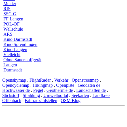
Melder
RIS
SSG G
FF Langen
POL-OF
Wallschule
ARS
Kino Darmstadt
Kino Sprendlingen
Kino Langen
Vielleicht
Ohne Sauerstoffgerät
Langen
Darmstadt
Openskymap
.
FlightRadar
.
Verkehr
.
Openstreetmap
.
Opencyclemap
.
Hikingmap
.
Openpiste
.
Geodaten de
.
Hochwasser de
.
Pegel
.
Geothermie de
.
Landschaften de
.
Stickstoff
.
Strahlung
.
Umweltportal
.
Seekarten
.
Landkreis
Offenbach
.
Fahrradzählstellen
.
OSM Blog