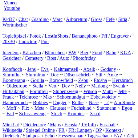
Vimeo
Youtube
Kid37
/
Chat
/
Giardino
/
Marc
/
Arboretum
/
Gross
/
Fefe
/
Siria
/
Wortmischer
Topleftpixel
/
Fotok
/
LostInShots
/
Bananaphoto
/
Fff
/
Engraver
/
20x30
/
Lupicture
/
Pun
Interieur
/
Kätzchen
/
Blümchen
/
BW
/
Bier
/
Food
/
Bahn
/
KGA
/
Gesichter
/
Cemetery
/
Rost
/
Auto
/
Photofriday
Kopfhoch
~
Jens
~
Eva
~
Kaltmamsell
~
Axelk
~
Godany
~
Sturmflut
~
Sturmfrau
~
Doc
~
Düsenschrieb
~
Stil
~
Anke
~
Boomerang
~
Gorilla
~
Borrowfield
~
Zebu
~
Etosha
~
Herzbruch
~
Oldeurope
~
Stella
~
Vert
~
Dev
~
Nelly
~
Mariong
~
Svenk
~
Huflaikhan
~
Formfreu
~
Stubenzweig
~
Wilson
~
Mutti
~
Jette
~
Frauk
~
Teichrose
~
Mks
~
Schoenundgut
~
Ebbelwoicity
~
Hammernich
~
Bobbes
~
Digger
~
Ruthe
~
Nase
~
12
~
Am Rande
~
Moff
~
Flix
~
Meta
~
Clausast
~
Fuchskind
~
Stuttmann
~
Egon
~
Fail
~
Schisslaweng
~
Strich
~
Krumins
~
Xkcd
Mini Url
/
Dict.leo.org
/
Maps
/
Ecosia
/
TVInfo
/
Fussball
/
Wikipedia
/
Spiegel Online
/
FR
/
FR: Langen
/
OP
/
Kontext
/
Dreieich
/
Stadtpost
/
Echo
/
Hessenschau
/
Tagesschau
/
FAZ
/
Zeit