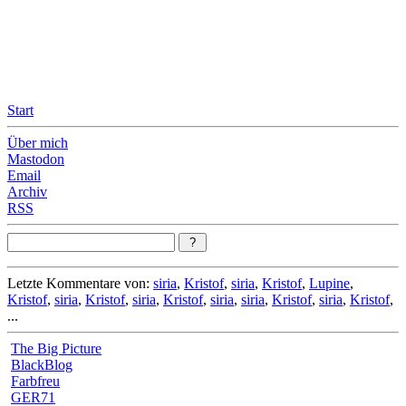
Leicht & Sinnig
Belangloses in unregelmäßigen Abständen
Start
Über mich
Mastodon
Email
Archiv
RSS
Letzte Kommentare von:
siria
,
Kristof
,
siria
,
Kristof
,
Lupine
,
Kristof
,
siria
,
Kristof
,
siria
,
Kristof
,
siria
,
siria
,
Kristof
,
siria
,
Kristof
,
...
The Big Picture
BlackBlog
Farbfreu
GER71