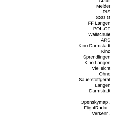
Abfall
Melder
RIS
SSG G
FF Langen
POL-OF
Wallschule
ARS
Kino Darmstadt
Kino
Sprendlingen
Kino Langen
Vielleicht
Ohne
Sauerstoffgerät
Langen
Darmstadt
Openskymap
.
FlightRadar
.
Verkehr
.