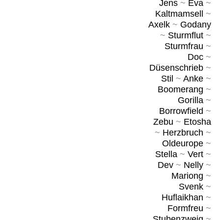
Jens
~
Eva
~
Kaltmamsell
~
Axelk
~
Godany
~
Sturmflut
~
Sturmfrau
~
Doc
~
Düsenschrieb
~
Stil
~
Anke
~
Boomerang
~
Gorilla
~
Borrowfield
~
Zebu
~
Etosha
~
Herzbruch
~
Oldeurope
~
Stella
~
Vert
~
Dev
~
Nelly
~
Mariong
~
Svenk
~
Huflaikhan
~
Formfreu
~
Stubenzweig
~