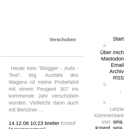
Leicht & Sinnig
Belangloses in unregelmäßigen Abständen
Start
Verschoben
Über mich
Mastodon
Email
Heute kein "Blogger - Auto -
Archiv
Test". Wg. Ausfalls des
RSS
Wagens ist meine Probefahrt
mit einem Peugeot 307 ins
kommende Jahr verschoben
worden. Vielleicht dann auch
Letzte
mit Benziner ...
Kommentare
von:
siria
,
14.12.06 10:23
breiter
Kristof
Kristof
,
siria
,