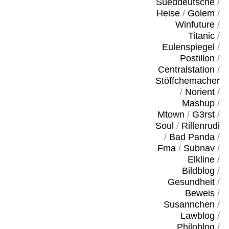
Sueddeutsche
/
Heise
/
Golem
/
Winfuture
/
Titanic
/
Eulenspiegel
/
Postillon
/
Centralstation
/
Stöffchemacher
/
Norient
/
Mashup
/
Mtown
/
G3rst
/
Soul
/
Rillenrudi
/
Bad Panda
/
Fma
/
Subnav
/
Elkline
/
Bildblog
/
Gesundheit
/
Beweis
/
Susannchen
/
Lawblog
/
Philoblog
/