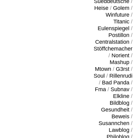
Sueddeutsche
/
Heise
/
Golem
/
Winfuture
/
Titanic
/
Eulenspiegel
/
Postillon
/
Centralstation
/
Stöffchemacher
/
Norient
/
Mashup
/
Mtown
/
G3rst
/
Soul
/
Rillenrudi
/
Bad Panda
/
Fma
/
Subnav
/
Elkline
/
Bildblog
/
Gesundheit
/
Beweis
/
Susannchen
/
Lawblog
/
Philoblog
/