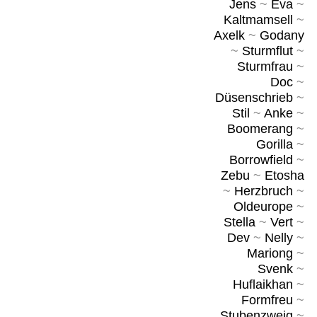
Jens
~
Eva
~
Kaltmamsell
~
Axelk
~
Godany
~
Sturmflut
~
Sturmfrau
~
Doc
~
Düsenschrieb
~
Stil
~
Anke
~
Boomerang
~
Gorilla
~
Borrowfield
~
Zebu
~
Etosha
~
Herzbruch
~
Oldeurope
~
Stella
~
Vert
~
Dev
~
Nelly
~
Mariong
~
Svenk
~
Huflaikhan
~
Formfreu
~
Stubenzweig
~