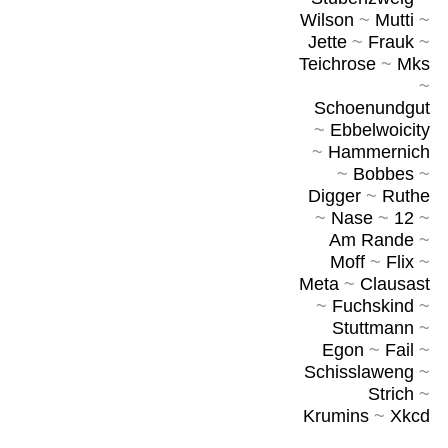
Wilson
~
Mutti
~
Jette
~
Frauk
~
Teichrose
~
Mks
~
Schoenundgut
~
Ebbelwoicity
~
Hammernich
~
Bobbes
~
Digger
~
Ruthe
~
Nase
~
12
~
Am Rande
~
Moff
~
Flix
~
Meta
~
Clausast
~
Fuchskind
~
Stuttmann
~
Egon
~
Fail
~
Schisslaweng
~
Strich
~
Krumins
~
Xkcd