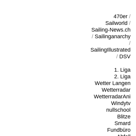
470er
/
Sailworld
/
Sailing-News.ch
/
Sailinganarchy
/
SailingIllustrated
/
DSV
1. Liga
2. Liga
Wetter Langen
Wetterradar
WetterradarAni
Windytv
nullschool
Blitze
Smard
Fundbüro