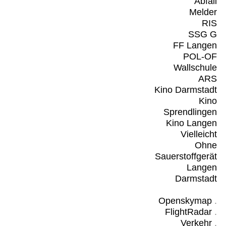
Abfall
Melder
RIS
SSG G
FF Langen
POL-OF
Wallschule
ARS
Kino Darmstadt
Kino
Sprendlingen
Kino Langen
Vielleicht
Ohne
Sauerstoffgerät
Langen
Darmstadt
Openskymap
.
FlightRadar
.
Verkehr
.