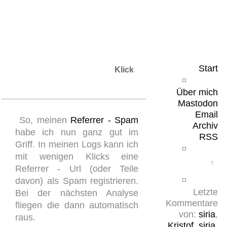
Leicht & Sinnig
Belangloses in unregelmäßigen Abständen
Start
Klick
Über mich
Mastodon
Email
So, meinen
Referrer - Spam
Archiv
habe ich nun ganz gut im
RSS
Griff. In meinen Logs kann ich
mit wenigen Klicks eine
Referrer - Url (oder Teile
davon) als Spam registrieren.
Letzte
Bei der nächsten Analyse
Kommentare
fliegen die dann automatisch
von:
siria
,
raus.
Kristof
,
siria
,