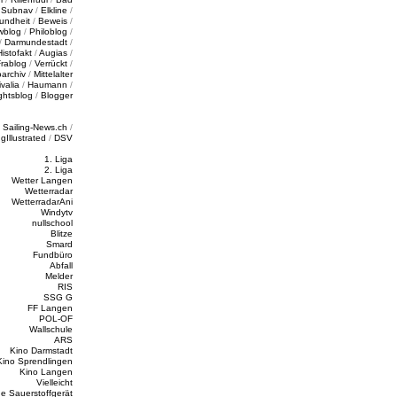
/
Subnav
/
Elkline
/
undheit
/
Beweis
/
wblog
/
Philoblog
/
/
Darmundestadt
/
Histofakt
/
Augias
/
rablog
/
Verrückt
/
oarchiv
/
Mittelalter
valia
/
Haumann
/
ghtsblog
/
Blogger
/
Sailing-News.ch
/
ngIllustrated
/
DSV
1. Liga
2. Liga
Wetter Langen
Wetterradar
WetterradarAni
Windytv
nullschool
Blitze
Smard
Fundbüro
Abfall
Melder
RIS
SSG G
FF Langen
POL-OF
Wallschule
ARS
Kino Darmstadt
Kino Sprendlingen
Kino Langen
Vielleicht
e Sauerstoffgerät