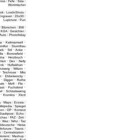
ross
/
Fefe
/
Siria
/
Wortmischer
tok
/
LostInShots
/
Engraver
/
20x30
/
Lupicture
/
Pun
/
Blümchen
/
BW
/
/
KGA
/
Gesichter
/
Auto
/
Photofriday
a
~
Kaltmamsell
~
rmflut
~
Sturmfrau
ieb
~
Stil
~
Anke
~
lla
~
Borrowfield
~
sha
~
Herzbruch
~
Vert
~
Dev
~
Nelly
enk
~
Huflaikhan
~
nzweig
~
Wilson
~
~
Teichrose
~
Mks
t
~
Ebbelwoicity
~
~
Digger
~
Ruthe
nde
~
Moff
~
Flix
~
ast
~
Fuchskind
~
il
~
Schisslaweng
~
Krumins
~
Xkcd
g
/
Maps
/
Ecosia
/
ikipedia
/
Spiegel
gen
/
OP
/
Kontext
Stadtpost
/
Echo
/
schau
/
FAZ
/
Zeit
/
/
Waz
/
Nrhz
/
Taz
ddeutsche
/
Heise
infuture
/
Titanic
/
n
/
Centralstation
/
Norient
/
Mashup
/
l
/
Rillenrudi
/
Bad