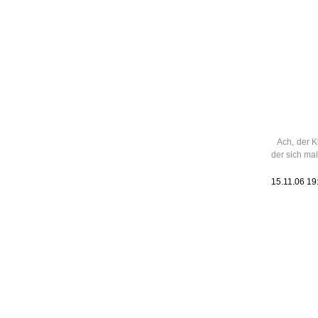
Leic
Belanglos
Ach, der K
der sich ma
15.11.06 19