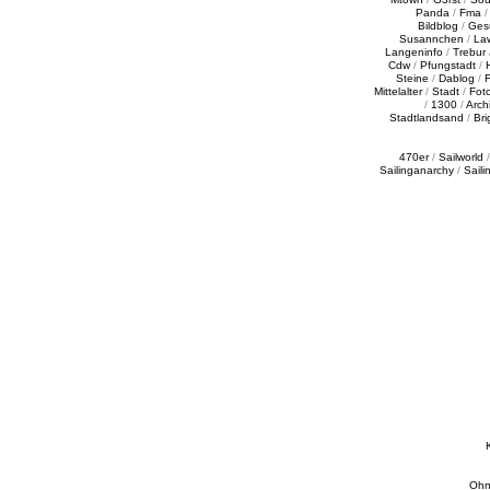
Panda
/
Fma
Bildblog
/
Ges
Susannchen
/
La
Langeninfo
/
Trebur
Cdw
/
Pfungstadt
/
Steine
/
Dablog
/
F
Mittelalter
/
Stadt
/
Fot
/
1300
/
Archi
Stadtlandsand
/
Bri
470er
/
Sailworld
Sailinganarchy
/
Saili
Ohn