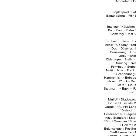
Arboretum
/
G
Topleftpixel
/
Fo
Bananaphoto
/
Fff
/
Interieur
/
Kätzchen
Bier
/
Food
/
Bahn
Cemetery
/
Rost
/
Kopfhoch
~
Jens
~
Ev
Axelk
~
Godany
~
Stu
~
Doc
~
Düsenschr
Boomerang
~
Gori
Zebu
~
Eto
Oldeurope
~
Stella
~
~
Mariong
~
Sv
Formfreu
~
Stube
Mutti
~
Jette
~
Frauk
~
Schoenundgu
Hammernich
~
Bobbes
~
Nase
~
12
~
Am Ra
Meta
~
Claus
Stuttmann
~
Egon
~
Fa
~
Strich
Mini Url
/
Dict.leo.or
TVInfo
/
Fussball
/
W
Online
/
FR
/
FR: Lan
/
Dreieich
/
Hessenschau
/
Tages
Nzz
/
Standard
/
Ksta
/
Bbc
/
Guardian
/
Sue
/
Golem
/
W
Eulenspiegel
/
Postillo
Stöffchemacher
/
Mtown
/
G3rst
/
Sou