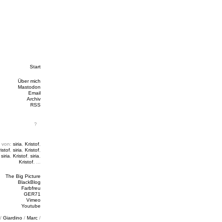
Start
Über mich
Mastodon
Email
Archiv
RSS
 von:
siria
,
Kristof
,
istof
,
siria
,
Kristof
,
,
siria
,
Kristof
,
siria
,
Kristof
, ...
The Big Picture
BlackBlog
Farbfreu
GER71
Vimeo
Youtube
/
Giardino
/
Marc
/