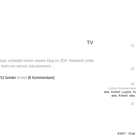
ht & Sinnig
es in unregelmäßigen Abständen
TV
lopp schwätzt schon wieder klug im ZDF. Vielleicht sollte
l mehr um seinen Job kümmern ...
:52
breiter
Kristof
[6 Kommentare]
Letzte Kommentare
siria
,
Kristof
,
Lupine
,
Kr
siria
,
Kristof
,
siria
Kid37
/
Chat