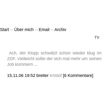
Leicht & Sinnig
Belangloses in unregelmäßigen Abständen
Start
--
Über mich
--
Email
--
Archiv
TV
Ach, der Klopp schwätzt schon wieder klug im
ZDF. Vielleicht sollte der sich mal mehr um seinen
Job kümmern ...
15.11.06 19:52
breiter
Kristof
[6 Kommentare]