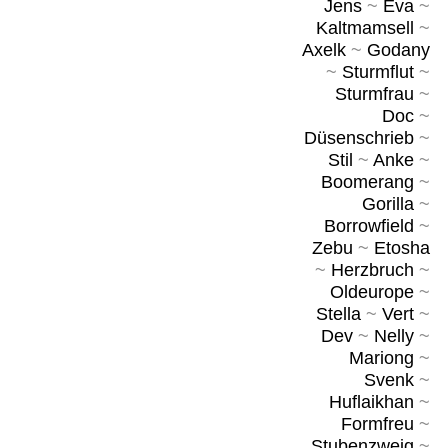
Jens
~
Eva
~
Kaltmamsell
~
Axelk
~
Godany
~
Sturmflut
~
Sturmfrau
~
Doc
~
Düsenschrieb
~
Stil
~
Anke
~
Boomerang
~
Gorilla
~
Borrowfield
~
Zebu
~
Etosha
~
Herzbruch
~
Oldeurope
~
Stella
~
Vert
~
Dev
~
Nelly
~
Mariong
~
Svenk
~
Huflaikhan
~
Formfreu
~
Stubenzweig
~