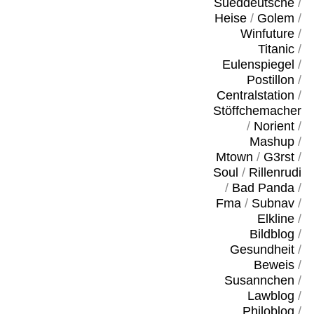
Sueddeutsche
/
Heise
/
Golem
/
Winfuture
/
Titanic
/
Eulenspiegel
/
Postillon
/
Centralstation
/
Stöffchemacher
/
Norient
/
Mashup
/
Mtown
/
G3rst
/
Soul
/
Rillenrudi
/
Bad Panda
/
Fma
/
Subnav
/
Elkline
/
Bildblog
/
Gesundheit
/
Beweis
/
Susannchen
/
Lawblog
/
Philoblog
/