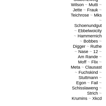
Wilson
~
Mutti
~
Jette
~
Frauk
~
Teichrose
~
Mks
~
Schoenundgut
~
Ebbelwoicity
~
Hammernich
~
Bobbes
~
Digger
~
Ruthe
~
Nase
~
12
~
Am Rande
~
Moff
~
Flix
~
Meta
~
Clausast
~
Fuchskind
~
Stuttmann
~
Egon
~
Fail
~
Schisslaweng
~
Strich
~
Krumins
~
Xkcd