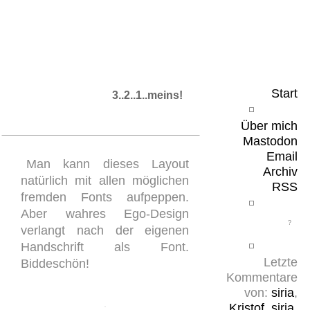
Leicht & Sinnig
Belangloses in unregelmäßigen Abständen
Start
3..2..1..meins!
Über mich
Mastodon
Email
Man kann dieses Layout
Archiv
natürlich mit allen möglichen
RSS
fremden Fonts aufpeppen.
Aber wahres Ego-Design
verlangt nach der eigenen
Handschrift als Font.
Letzte
Biddeschön!
Kommentare
von:
siria
,
Kristof
,
siria
,