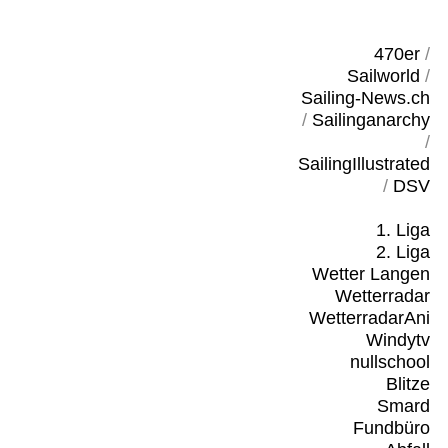
470er
/
Sailworld
/
Sailing-News.ch
/
Sailinganarchy
/
SailingIllustrated
/
DSV
1. Liga
2. Liga
Wetter Langen
Wetterradar
WetterradarAni
Windytv
nullschool
Blitze
Smard
Fundbüro