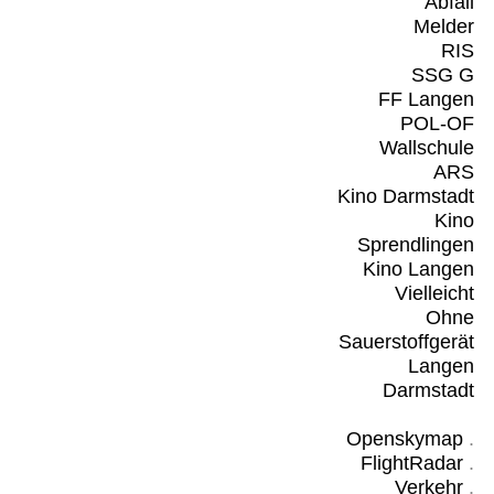
Abfall
Melder
RIS
SSG G
FF Langen
POL-OF
Wallschule
ARS
Kino Darmstadt
Kino
Sprendlingen
Kino Langen
Vielleicht
Ohne
Sauerstoffgerät
Langen
Darmstadt
Openskymap
.
FlightRadar
.
Verkehr
.