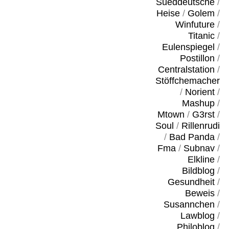
Sueddeutsche
/
Heise
/
Golem
/
Winfuture
/
Titanic
/
Eulenspiegel
/
Postillon
/
Centralstation
/
Stöffchemacher
/
Norient
/
Mashup
/
Mtown
/
G3rst
/
Soul
/
Rillenrudi
/
Bad Panda
/
Fma
/
Subnav
/
Elkline
/
Bildblog
/
Gesundheit
/
Beweis
/
Susannchen
/
Lawblog
/
Philoblog
/