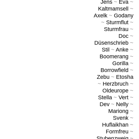
Jens
~
Eva
~
Kaltmamsell
~
Axelk
~
Godany
~
Sturmflut
~
Sturmfrau
~
Doc
~
Düsenschrieb
~
Stil
~
Anke
~
Boomerang
~
Gorilla
~
Borrowfield
~
Zebu
~
Etosha
~
Herzbruch
~
Oldeurope
~
Stella
~
Vert
~
Dev
~
Nelly
~
Mariong
~
Svenk
~
Huflaikhan
~
Formfreu
~
Stubenzweig
~