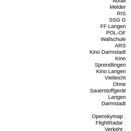
Abfall
Melder
RIS
SSG G
FF Langen
POL-OF
Wallschule
ARS
Kino Darmstadt
Kino
Sprendlingen
Kino Langen
Vielleicht
Ohne
Sauerstoffgerät
Langen
Darmstadt
Openskymap
.
FlightRadar
.
Verkehr
.