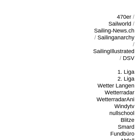
470er
/
Sailworld
/
Sailing-News.ch
/
Sailinganarchy
/
SailingIllustrated
/
DSV
1. Liga
2. Liga
Wetter Langen
Wetterradar
WetterradarAni
Windytv
nullschool
Blitze
Smard
Fundbüro