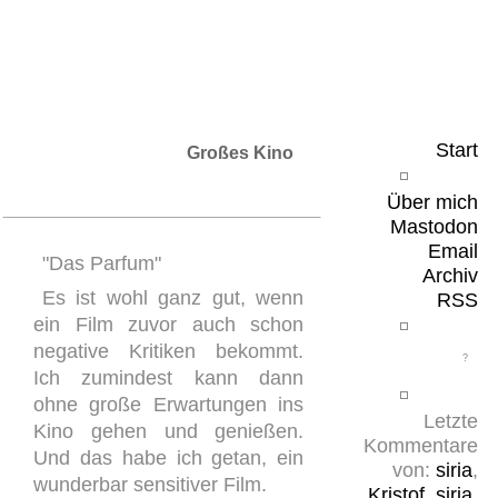
Leicht & Sinnig
Belangloses in unregelmäßigen Abständen
Start
Großes Kino
Über mich
Mastodon
Email
"Das Parfum"
Archiv
Es ist wohl ganz gut, wenn
RSS
ein Film zuvor auch schon
negative Kritiken bekommt.
Ich zumindest kann dann
ohne große Erwartungen ins
Letzte
Kino gehen und genießen.
Kommentare
Und das habe ich getan, ein
von:
siria
,
wunderbar sensitiver Film.
Kristof
,
siria
,