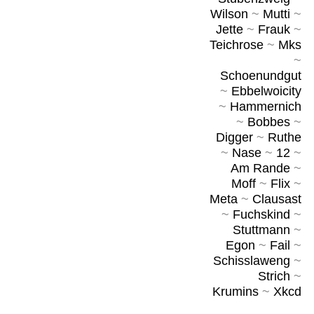
Wilson
~
Mutti
~
Jette
~
Frauk
~
Teichrose
~
Mks
~
Schoenundgut
~
Ebbelwoicity
~
Hammernich
~
Bobbes
~
Digger
~
Ruthe
~
Nase
~
12
~
Am Rande
~
Moff
~
Flix
~
Meta
~
Clausast
~
Fuchskind
~
Stuttmann
~
Egon
~
Fail
~
Schisslaweng
~
Strich
~
Krumins
~
Xkcd