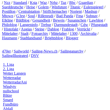
/
Nzz
/
Standard
/
Ksta
/
Waz
/
Nrhz
/
Taz
/
Bbc
/
Guardian
/
Sueddeutsche
/
Heise
/
Golem
/
Winfuture
/
Titanic
/
Eulenspiegel
/
Postillon
/
Centralstation
/
Stöffchemacher
/
Norient
/
Mashup
/
Mtown
/
G3rst
/
Soul
/
Rillenrudi
/
Bad Panda
/
Fma
/
Subnav
/
Elkline
/
Bildblog
/
Gesundheit
/
Beweis
/
Susannchen
/
Lawblog
/
Philoblog
/
Langeninfo
/
Trebur
/
Darmundestadt
/
Cdw
/
Pfungstadt
/
Histofakt
/
Augias
/
Steine
/
Dablog
/
Frablog
/
Verrückt
/
Mittelalter
/
Stadt
/
Fotoarchiv
/
Mittelalter
/
1300
/
Archivalia
/
Haumann
/
Stadtlandsand
/
Brightsblog
/
Blogger
470er
/
Sailworld
/
Sailing-News.ch
/
Sailinganarchy
/
SailingIllustrated
/
DSV
1. Liga
2. Liga
Wetter Langen
Wetterradar
WetterradarAni
Windytv
nullschool
Blitze
Smard
Fundbüro
Abfall