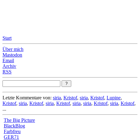
Leicht & Sinnig
Belangloses in unregelmäßigen Abständen
Start
Über mich
Mastodon
Email
Archiv
RSS
Letzte Kommentare von:
siria
,
Kristof
,
siria
,
Kristof
,
Lupine
,
Kristof
,
siria
,
Kristof
,
siria
,
Kristof
,
siria
,
siria
,
Kristof
,
siria
,
Kristof
,
...
The Big Picture
BlackBlog
Farbfreu
GER71