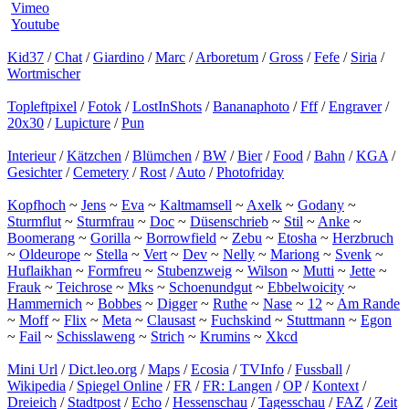
Vimeo
Youtube
Kid37
/
Chat
/
Giardino
/
Marc
/
Arboretum
/
Gross
/
Fefe
/
Siria
/
Wortmischer
Topleftpixel
/
Fotok
/
LostInShots
/
Bananaphoto
/
Fff
/
Engraver
/
20x30
/
Lupicture
/
Pun
Interieur
/
Kätzchen
/
Blümchen
/
BW
/
Bier
/
Food
/
Bahn
/
KGA
/
Gesichter
/
Cemetery
/
Rost
/
Auto
/
Photofriday
Kopfhoch
~
Jens
~
Eva
~
Kaltmamsell
~
Axelk
~
Godany
~
Sturmflut
~
Sturmfrau
~
Doc
~
Düsenschrieb
~
Stil
~
Anke
~
Boomerang
~
Gorilla
~
Borrowfield
~
Zebu
~
Etosha
~
Herzbruch
~
Oldeurope
~
Stella
~
Vert
~
Dev
~
Nelly
~
Mariong
~
Svenk
~
Huflaikhan
~
Formfreu
~
Stubenzweig
~
Wilson
~
Mutti
~
Jette
~
Frauk
~
Teichrose
~
Mks
~
Schoenundgut
~
Ebbelwoicity
~
Hammernich
~
Bobbes
~
Digger
~
Ruthe
~
Nase
~
12
~
Am Rande
~
Moff
~
Flix
~
Meta
~
Clausast
~
Fuchskind
~
Stuttmann
~
Egon
~
Fail
~
Schisslaweng
~
Strich
~
Krumins
~
Xkcd
Mini Url
/
Dict.leo.org
/
Maps
/
Ecosia
/
TVInfo
/
Fussball
/
Wikipedia
/
Spiegel Online
/
FR
/
FR: Langen
/
OP
/
Kontext
/
Dreieich
/
Stadtpost
/
Echo
/
Hessenschau
/
Tagesschau
/
FAZ
/
Zeit