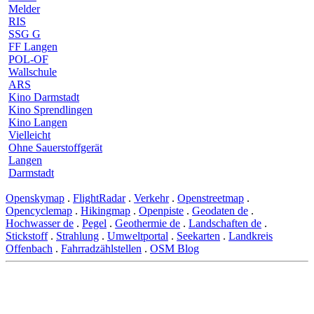
Melder
RIS
SSG G
FF Langen
POL-OF
Wallschule
ARS
Kino Darmstadt
Kino Sprendlingen
Kino Langen
Vielleicht
Ohne Sauerstoffgerät
Langen
Darmstadt
Openskymap
.
FlightRadar
.
Verkehr
.
Openstreetmap
.
Opencyclemap
.
Hikingmap
.
Openpiste
.
Geodaten de
.
Hochwasser de
.
Pegel
.
Geothermie de
.
Landschaften de
.
Stickstoff
.
Strahlung
.
Umweltportal
.
Seekarten
.
Landkreis
Offenbach
.
Fahrradzählstellen
.
OSM Blog