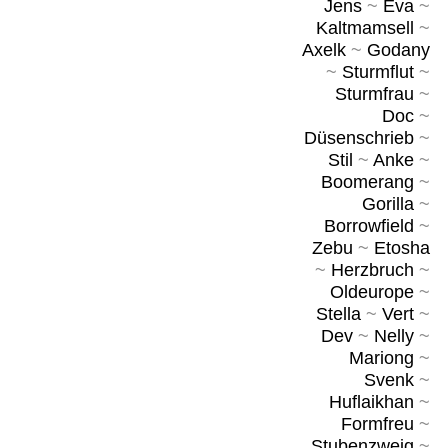
Jens
~
Eva
~
Kaltmamsell
~
Axelk
~
Godany
~
Sturmflut
~
Sturmfrau
~
Doc
~
Düsenschrieb
~
Stil
~
Anke
~
Boomerang
~
Gorilla
~
Borrowfield
~
Zebu
~
Etosha
~
Herzbruch
~
Oldeurope
~
Stella
~
Vert
~
Dev
~
Nelly
~
Mariong
~
Svenk
~
Huflaikhan
~
Formfreu
~
Stubenzweig
~