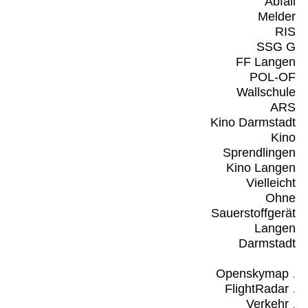
Abfall
Melder
RIS
SSG G
FF Langen
POL-OF
Wallschule
ARS
Kino Darmstadt
Kino
Sprendlingen
Kino Langen
Vielleicht
Ohne
Sauerstoffgerät
Langen
Darmstadt
Openskymap
.
FlightRadar
.
Verkehr
.