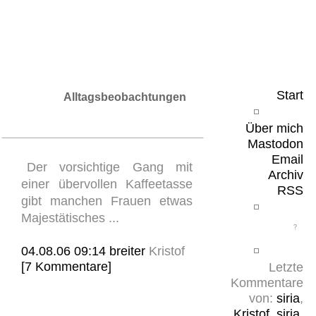
Leicht & Sinnig
Belangloses in unregelmäßigen Abständen
Start
Alltagsbeobachtungen
Über mich
Mastodon
Email
Der vorsichtige Gang mit
Archiv
einer übervollen Kaffeetasse
RSS
gibt manchen Frauen etwas
Majestätisches ...
04.08.06 09:14
breiter
Kristof
[7 Kommentare]
Letzte
Kommentare
von:
siria
,
Kristof
,
siria
,