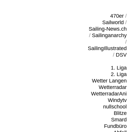
470er
/
Sailworld
/
Sailing-News.ch
/
Sailinganarchy
/
SailingIllustrated
/
DSV
1. Liga
2. Liga
Wetter Langen
Wetterradar
WetterradarAni
Windytv
nullschool
Blitze
Smard
Fundbüro