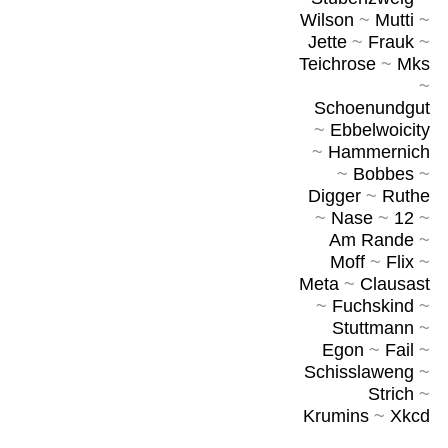
Wilson
~
Mutti
~
Jette
~
Frauk
~
Teichrose
~
Mks
~
Schoenundgut
~
Ebbelwoicity
~
Hammernich
~
Bobbes
~
Digger
~
Ruthe
~
Nase
~
12
~
Am Rande
~
Moff
~
Flix
~
Meta
~
Clausast
~
Fuchskind
~
Stuttmann
~
Egon
~
Fail
~
Schisslaweng
~
Strich
~
Krumins
~
Xkcd