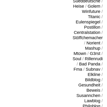
Sueddeutsche
/
Heise
/
Golem
/
Winfuture
/
Titanic
/
Eulenspiegel
/
Postillon
/
Centralstation
/
Stöffchemacher
/
Norient
/
Mashup
/
Mtown
/
G3rst
/
Soul
/
Rillenrudi
/
Bad Panda
/
Fma
/
Subnav
/
Elkline
/
Bildblog
/
Gesundheit
/
Beweis
/
Susannchen
/
Lawblog
/
Philoblog
/