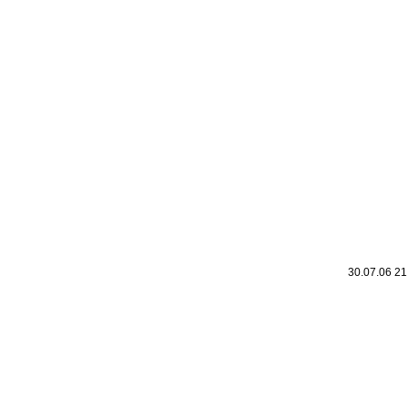
Leic
Belanglos
30.07.06 2