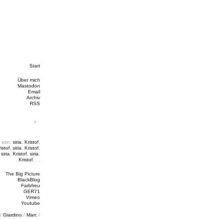
Start
Über mich
Mastodon
Email
Archiv
RSS
 von:
siria
,
Kristof
,
istof
,
siria
,
Kristof
,
,
siria
,
Kristof
,
siria
,
Kristof
, ...
The Big Picture
BlackBlog
Farbfreu
GER71
Vimeo
Youtube
/
Giardino
/
Marc
/