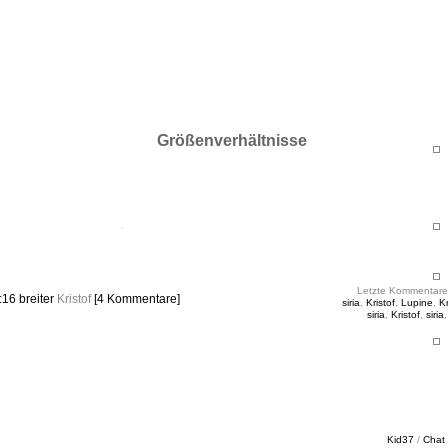
ht & Sinnig
es in unregelmäßigen Abständen
Größenverhältnisse
Letzte Kommentare
1:16
breiter
Kristof
[4 Kommentare]
siria
,
Kristof
,
Lupine
,
Kr
siria
,
Kristof
,
siria
Kid37
/
Chat