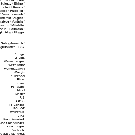
/
Subnav
/
Elkline
/
undheit
/
Beweis
/
wblog
/
Philoblog
/
/
Darmundestadt
/
Histofakt
/
Augias
/
rablog
/
Verrückt
/
oarchiv
/
Mittelalter
valia
/
Haumann
/
ghtsblog
/
Blogger
/
Sailing-News.ch
/
ngIllustrated
/
DSV
1. Liga
2. Liga
Wetter Langen
Wetterradar
WetterradarAni
Windytv
nullschool
Blitze
Smard
Fundbüro
Abfall
Melder
RIS
SSG G
FF Langen
POL-OF
Wallschule
ARS
Kino Darmstadt
Kino Sprendlingen
Kino Langen
Vielleicht
e Sauerstoffgerät