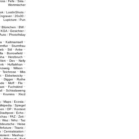
ross
/
Fefe
/
Siria
/
Wortmischer
tok
/
LostInShots
/
Engraver
/
20x30
/
Lupicture
/
Pun
/
Blümchen
/
BW
/
/
KGA
/
Gesichter
/
Auto
/
Photofriday
a
~
Kaltmamsell
~
rmflut
~
Sturmfrau
ieb
~
Stil
~
Anke
~
lla
~
Borrowfield
~
sha
~
Herzbruch
~
Vert
~
Dev
~
Nelly
enk
~
Huflaikhan
~
nzweig
~
Wilson
~
~
Teichrose
~
Mks
t
~
Ebbelwoicity
~
~
Digger
~
Ruthe
nde
~
Moff
~
Flix
~
ast
~
Fuchskind
~
il
~
Schisslaweng
~
Krumins
~
Xkcd
g
/
Maps
/
Ecosia
/
ikipedia
/
Spiegel
gen
/
OP
/
Kontext
Stadtpost
/
Echo
/
schau
/
FAZ
/
Zeit
/
/
Waz
/
Nrhz
/
Taz
ddeutsche
/
Heise
infuture
/
Titanic
/
n
/
Centralstation
/
Norient
/
Mashup
/
l
/
Rillenrudi
/
Bad