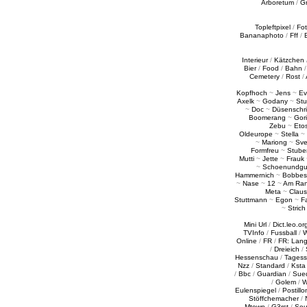
Arboretum
/
G
Topleftpixel
/
Fo
Bananaphoto
/
Fff
/
Interieur
/
Kätzchen
Bier
/
Food
/
Bahn
Cemetery
/
Rost
/
Kopfhoch
~
Jens
~
Ev
Axelk
~
Godany
~
Stu
~
Doc
~
Düsenschr
Boomerang
~
Gori
Zebu
~
Eto
Oldeurope
~
Stella
~
~
Mariong
~
Sv
Formfreu
~
Stube
Mutti
~
Jette
~
Frauk
~
Schoenundgu
Hammernich
~
Bobbes
~
Nase
~
12
~
Am Ra
Meta
~
Claus
Stuttmann
~
Egon
~
Fa
~
Strich
Mini Url
/
Dict.leo.or
TVInfo
/
Fussball
/
W
Online
/
FR
/
FR: Lan
/
Dreieich
/
Hessenschau
/
Tages
Nzz
/
Standard
/
Ksta
/
Bbc
/
Guardian
/
Sue
/
Golem
/
W
Eulenspiegel
/
Postillo
Stöffchemacher
/
Mtown
/
G3rst
/
Sou