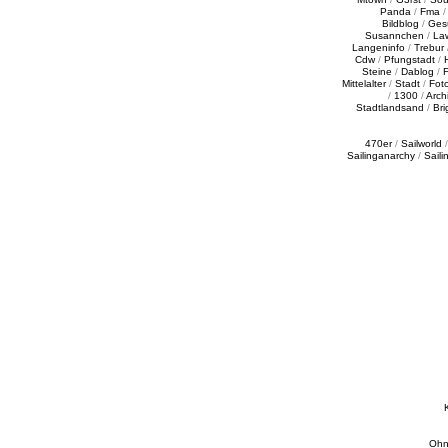
Panda
/
Fma
Bildblog
/
Ges
Susannchen
/
La
Langeninfo
/
Trebur
Cdw
/
Pfungstadt
/
Steine
/
Dablog
/
F
Mittelalter
/
Stadt
/
Fot
/
1300
/
Archi
Stadtlandsand
/
Bri
470er
/
Sailworld
Sailinganarchy
/
Saili
Ohn