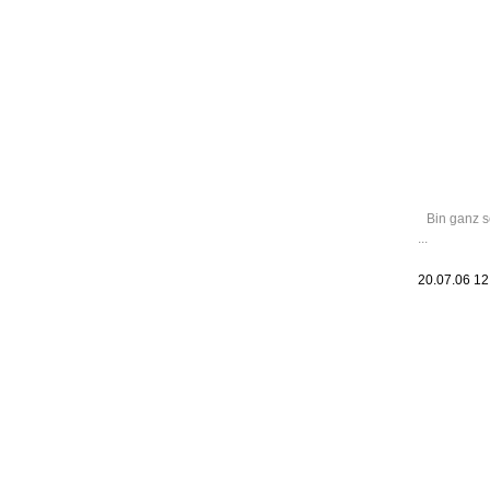
Leic
Belanglos
Bin ganz s
...
20.07.06 1