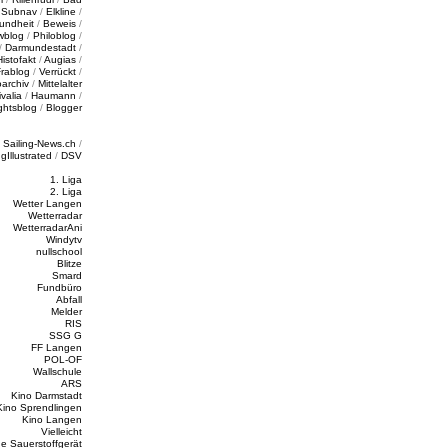
/
Subnav
/
Elkline
/
undheit
/
Beweis
/
wblog
/
Philoblog
/
/
Darmundestadt
/
Histofakt
/
Augias
/
rablog
/
Verrückt
/
oarchiv
/
Mittelalter
valia
/
Haumann
/
ghtsblog
/
Blogger
/
Sailing-News.ch
/
ngIllustrated
/
DSV
1. Liga
2. Liga
Wetter Langen
Wetterradar
WetterradarAni
Windytv
nullschool
Blitze
Smard
Fundbüro
Abfall
Melder
RIS
SSG G
FF Langen
POL-OF
Wallschule
ARS
Kino Darmstadt
Kino Sprendlingen
Kino Langen
Vielleicht
e Sauerstoffgerät