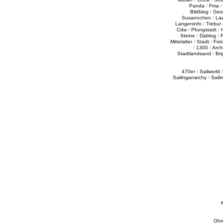
Panda
/
Fma
Bildblog
/
Ges
Susannchen
/
La
Langeninfo
/
Trebur
Cdw
/
Pfungstadt
/
Steine
/
Dablog
/
F
Mittelalter
/
Stadt
/
Fot
/
1300
/
Archi
Stadtlandsand
/
Bri
470er
/
Sailworld
Sailinganarchy
/
Saili
Ohn