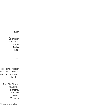
Start
Über mich
Mastodon
Email
Archiv
RSS
 von:
siria
,
Kristof
,
istof
,
siria
,
Kristof
,
,
siria
,
Kristof
,
siria
,
Kristof
, ...
The Big Picture
BlackBlog
Farbfreu
GER71
Vimeo
Youtube
/
Giardino
/
Marc
/