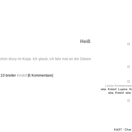
ht & Sinnig
es in unregelmäßigen Abständen
Heiß
chön dizzy im Kopp. Ich glaub, ich fahr mal an die Ostsee
2:10
breiter
Kristof
[6 Kommentare]
Letzte Kommentare
siria
,
Kristof
,
Lupine
,
Kr
siria
,
Kristof
,
siria
Kid37
/
Chat