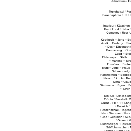
Arboretum
/
G
Topleftpixel
/
Fo
Bananaphoto
/
Fff
/
Interieur
/
Kätzchen
Bier
/
Food
/
Bahn
Cemetery
/
Rost
/
Kopfhoch
~
Jens
~
Ev
Axelk
~
Godany
~
Stu
~
Doc
~
Düsenschr
Boomerang
~
Gori
Zebu
~
Eto
Oldeurope
~
Stella
~
~
Mariong
~
Sv
Formfreu
~
Stube
Mutti
~
Jette
~
Frauk
~
Schoenundgu
Hammernich
~
Bobbes
~
Nase
~
12
~
Am Ra
Meta
~
Claus
Stuttmann
~
Egon
~
Fa
~
Strich
Mini Url
/
Dict.leo.or
TVInfo
/
Fussball
/
W
Online
/
FR
/
FR: Lan
/
Dreieich
/
Hessenschau
/
Tages
Nzz
/
Standard
/
Ksta
/
Bbc
/
Guardian
/
Sue
/
Golem
/
W
Eulenspiegel
/
Postillo
Stöffchemacher
/
Mtown
/
G3rst
/
Sou