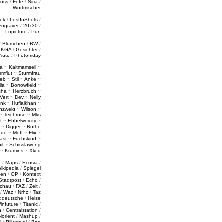
ross
/
Fefe
/
Siria
/
Wortmischer
tok
/
LostInShots
/
Engraver
/
20x30
/
Lupicture
/
Pun
/
Blümchen
/
BW
/
/
KGA
/
Gesichter
/
Auto
/
Photofriday
a
~
Kaltmamsell
~
rmflut
~
Sturmfrau
ieb
~
Stil
~
Anke
~
lla
~
Borrowfield
~
sha
~
Herzbruch
~
Vert
~
Dev
~
Nelly
enk
~
Huflaikhan
~
nzweig
~
Wilson
~
~
Teichrose
~
Mks
t
~
Ebbelwoicity
~
~
Digger
~
Ruthe
nde
~
Moff
~
Flix
~
ast
~
Fuchskind
~
il
~
Schisslaweng
~
Krumins
~
Xkcd
g
/
Maps
/
Ecosia
/
ikipedia
/
Spiegel
gen
/
OP
/
Kontext
Stadtpost
/
Echo
/
schau
/
FAZ
/
Zeit
/
/
Waz
/
Nrhz
/
Taz
ddeutsche
/
Heise
infuture
/
Titanic
/
n
/
Centralstation
/
Norient
/
Mashup
/
l
/
Rillenrudi
/
Bad