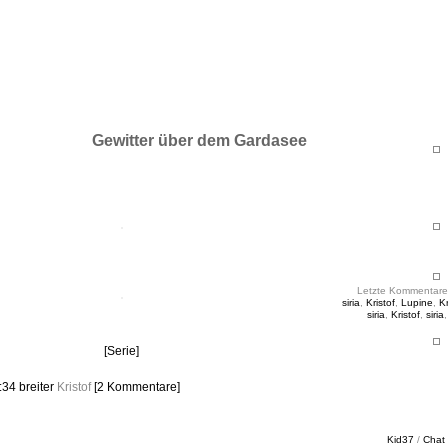
ht & Sinnig
es in unregelmäßigen Abständen
Gewitter über dem Gardasee
Letzte Kommentare
siria
,
Kristof
,
Lupine
,
Kr
siria
,
Kristof
,
siria
[Serie]
7:34
breiter
Kristof
[2 Kommentare]
Kid37
/
Chat