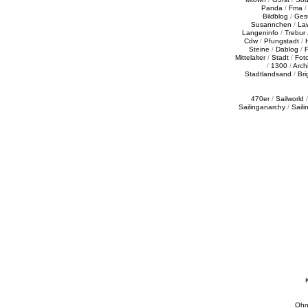
Panda
/
Fma
Bildblog
/
Ges
Susannchen
/
La
Langeninfo
/
Trebur
Cdw
/
Pfungstadt
/
Steine
/
Dablog
/
F
Mittelalter
/
Stadt
/
Fot
/
1300
/
Archi
Stadtlandsand
/
Bri
470er
/
Sailworld
Sailinganarchy
/
Saili
Ohn