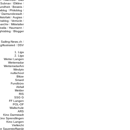
/
Subnav
/
Elkline
/
undheit
/
Beweis
/
wblog
/
Philoblog
/
/
Darmundestadt
/
Histofakt
/
Augias
/
rablog
/
Verrückt
/
oarchiv
/
Mittelalter
valia
/
Haumann
/
ghtsblog
/
Blogger
/
Sailing-News.ch
/
ngIllustrated
/
DSV
1. Liga
2. Liga
Wetter Langen
Wetterradar
WetterradarAni
Windytv
nullschool
Blitze
Smard
Fundbüro
Abfall
Melder
RIS
SSG G
FF Langen
POL-OF
Wallschule
ARS
Kino Darmstadt
Kino Sprendlingen
Kino Langen
Vielleicht
e Sauerstoffgerät