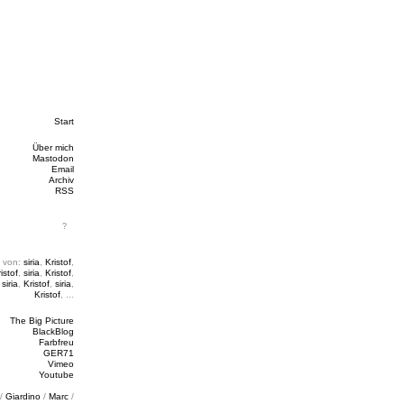
Start
Über mich
Mastodon
Email
Archiv
RSS
 von:
siria
,
Kristof
,
istof
,
siria
,
Kristof
,
,
siria
,
Kristof
,
siria
,
Kristof
, ...
The Big Picture
BlackBlog
Farbfreu
GER71
Vimeo
Youtube
/
Giardino
/
Marc
/