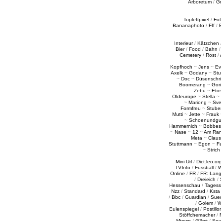
Arboretum
/
G
Topleftpixel
/
Fo
Bananaphoto
/
Fff
/
Interieur
/
Kätzchen
Bier
/
Food
/
Bahn
Cemetery
/
Rost
/
Kopfhoch
~
Jens
~
Ev
Axelk
~
Godany
~
Stu
~
Doc
~
Düsenschr
Boomerang
~
Gori
Zebu
~
Eto
Oldeurope
~
Stella
~
~
Mariong
~
Sv
Formfreu
~
Stube
Mutti
~
Jette
~
Frauk
~
Schoenundgu
Hammernich
~
Bobbes
~
Nase
~
12
~
Am Ra
Meta
~
Claus
Stuttmann
~
Egon
~
Fa
~
Strich
Mini Url
/
Dict.leo.or
TVInfo
/
Fussball
/
W
Online
/
FR
/
FR: Lan
/
Dreieich
/
Hessenschau
/
Tages
Nzz
/
Standard
/
Ksta
/
Bbc
/
Guardian
/
Sue
/
Golem
/
W
Eulenspiegel
/
Postillo
Stöffchemacher
/
Mtown
/
G3rst
/
Sou