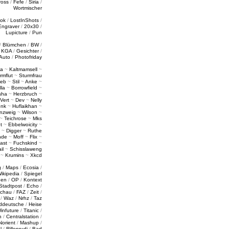
ross
/
Fefe
/
Siria
/
Wortmischer
tok
/
LostInShots
/
Engraver
/
20x30
/
Lupicture
/
Pun
/
Blümchen
/
BW
/
/
KGA
/
Gesichter
/
Auto
/
Photofriday
a
~
Kaltmamsell
~
rmflut
~
Sturmfrau
ieb
~
Stil
~
Anke
~
lla
~
Borrowfield
~
sha
~
Herzbruch
~
Vert
~
Dev
~
Nelly
enk
~
Huflaikhan
~
nzweig
~
Wilson
~
~
Teichrose
~
Mks
t
~
Ebbelwoicity
~
~
Digger
~
Ruthe
nde
~
Moff
~
Flix
~
ast
~
Fuchskind
~
il
~
Schisslaweng
~
Krumins
~
Xkcd
g
/
Maps
/
Ecosia
/
ikipedia
/
Spiegel
gen
/
OP
/
Kontext
Stadtpost
/
Echo
/
schau
/
FAZ
/
Zeit
/
/
Waz
/
Nrhz
/
Taz
ddeutsche
/
Heise
infuture
/
Titanic
/
n
/
Centralstation
/
Norient
/
Mashup
/
l
/
Rillenrudi
/
Bad