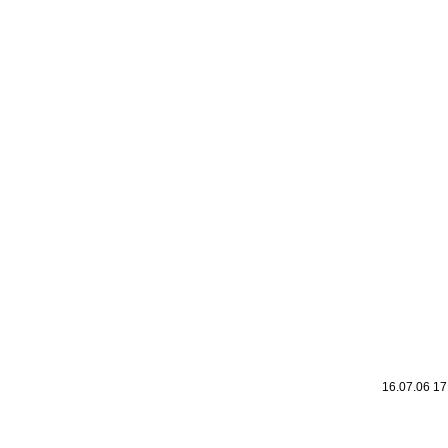
Leic
Belanglos
16.07.06 1