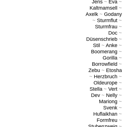
Jens
~
Eva
~
Kaltmamsell
~
Axelk
~
Godany
~
Sturmflut
~
Sturmfrau
~
Doc
~
Düsenschrieb
~
Stil
~
Anke
~
Boomerang
~
Gorilla
~
Borrowfield
~
Zebu
~
Etosha
~
Herzbruch
~
Oldeurope
~
Stella
~
Vert
~
Dev
~
Nelly
~
Mariong
~
Svenk
~
Huflaikhan
~
Formfreu
~
Stubenzweig
~