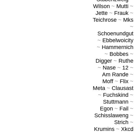
Wilson
~
Mutti
~
Jette
~
Frauk
~
Teichrose
~
Mks
~
Schoenundgut
~
Ebbelwoicity
~
Hammernich
~
Bobbes
~
Digger
~
Ruthe
~
Nase
~
12
~
Am Rande
~
Moff
~
Flix
~
Meta
~
Clausast
~
Fuchskind
~
Stuttmann
~
Egon
~
Fail
~
Schisslaweng
~
Strich
~
Krumins
~
Xkcd