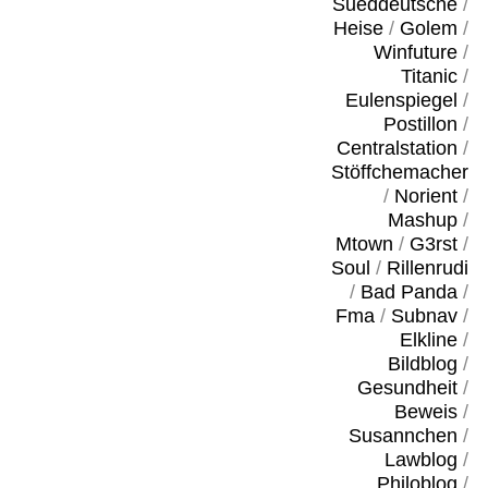
Sueddeutsche
/
Heise
/
Golem
/
Winfuture
/
Titanic
/
Eulenspiegel
/
Postillon
/
Centralstation
/
Stöffchemacher
/
Norient
/
Mashup
/
Mtown
/
G3rst
/
Soul
/
Rillenrudi
/
Bad Panda
/
Fma
/
Subnav
/
Elkline
/
Bildblog
/
Gesundheit
/
Beweis
/
Susannchen
/
Lawblog
/
Philoblog
/