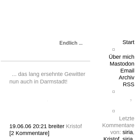
Leicht & Sinnig
Belangloses in unregelmäßigen Abständen
Start
Endlich ...
Über mich
Mastodon
Email
... das lang ersehnte Gewitter
Archiv
nun auch in Darmstadt!
RSS
Letzte
Kommentare
19.06.06 20:21
breiter
Kristof
von:
siria
,
[2 Kommentare]
Kristof
,
siria
,