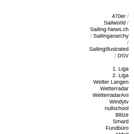
470er
/
Sailworld
/
Sailing-News.ch
/
Sailinganarchy
/
SailingIllustrated
/
DSV
1. Liga
2. Liga
Wetter Langen
Wetterradar
WetterradarAni
Windytv
nullschool
Blitze
Smard
Fundbüro