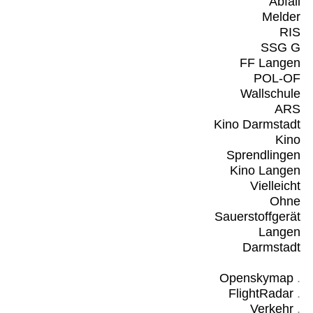
Abfall
Melder
RIS
SSG G
FF Langen
POL-OF
Wallschule
ARS
Kino Darmstadt
Kino
Sprendlingen
Kino Langen
Vielleicht
Ohne
Sauerstoffgerät
Langen
Darmstadt
Openskymap
.
FlightRadar
.
Verkehr
.