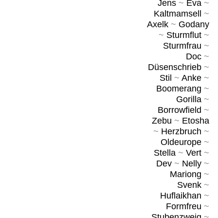
Jens
~
Eva
~
Kaltmamsell
~
Axelk
~
Godany
~
Sturmflut
~
Sturmfrau
~
Doc
~
Düsenschrieb
~
Stil
~
Anke
~
Boomerang
~
Gorilla
~
Borrowfield
~
Zebu
~
Etosha
~
Herzbruch
~
Oldeurope
~
Stella
~
Vert
~
Dev
~
Nelly
~
Mariong
~
Svenk
~
Huflaikhan
~
Formfreu
~
Stubenzweig
~