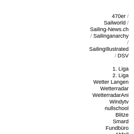
470er
/
Sailworld
/
Sailing-News.ch
/
Sailinganarchy
/
SailingIllustrated
/
DSV
1. Liga
2. Liga
Wetter Langen
Wetterradar
WetterradarAni
Windytv
nullschool
Blitze
Smard
Fundbüro