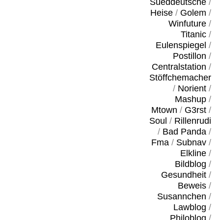
Sueddeutsche
/
Heise
/
Golem
/
Winfuture
/
Titanic
/
Eulenspiegel
/
Postillon
/
Centralstation
/
Stöffchemacher
/
Norient
/
Mashup
/
Mtown
/
G3rst
/
Soul
/
Rillenrudi
/
Bad Panda
/
Fma
/
Subnav
/
Elkline
/
Bildblog
/
Gesundheit
/
Beweis
/
Susannchen
/
Lawblog
/
Philoblog
/