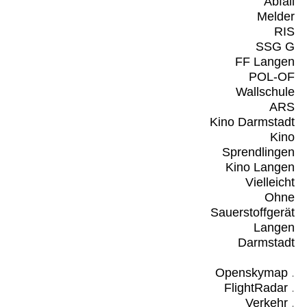
Abfall
Melder
RIS
SSG G
FF Langen
POL-OF
Wallschule
ARS
Kino Darmstadt
Kino
Sprendlingen
Kino Langen
Vielleicht
Ohne
Sauerstoffgerät
Langen
Darmstadt
Openskymap
.
FlightRadar
.
Verkehr
.