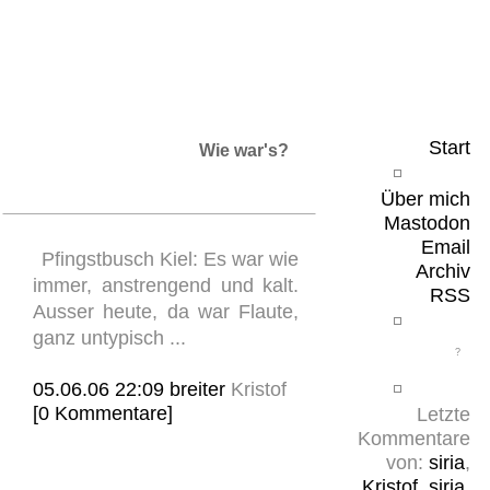
Leicht & Sinnig
Belangloses in unregelmäßigen Abständen
Start
Wie war's?
Über mich
Mastodon
Email
Pfingstbusch Kiel: Es war wie
Archiv
immer, anstrengend und kalt.
RSS
Ausser heute, da war Flaute,
ganz untypisch ...
05.06.06 22:09
breiter
Kristof
[0 Kommentare]
Letzte
Kommentare
von:
siria
,
Kristof
,
siria
,