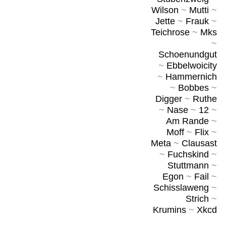
Wilson
~
Mutti
~
Jette
~
Frauk
~
Teichrose
~
Mks
~
Schoenundgut
~
Ebbelwoicity
~
Hammernich
~
Bobbes
~
Digger
~
Ruthe
~
Nase
~
12
~
Am Rande
~
Moff
~
Flix
~
Meta
~
Clausast
~
Fuchskind
~
Stuttmann
~
Egon
~
Fail
~
Schisslaweng
~
Strich
~
Krumins
~
Xkcd