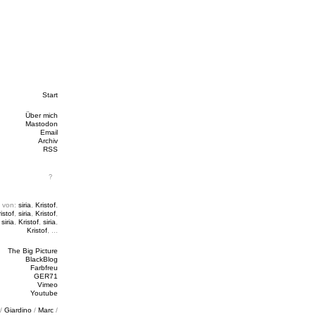
Start
Über mich
Mastodon
Email
Archiv
RSS
 von:
siria
,
Kristof
,
istof
,
siria
,
Kristof
,
,
siria
,
Kristof
,
siria
,
Kristof
, ...
The Big Picture
BlackBlog
Farbfreu
GER71
Vimeo
Youtube
/
Giardino
/
Marc
/