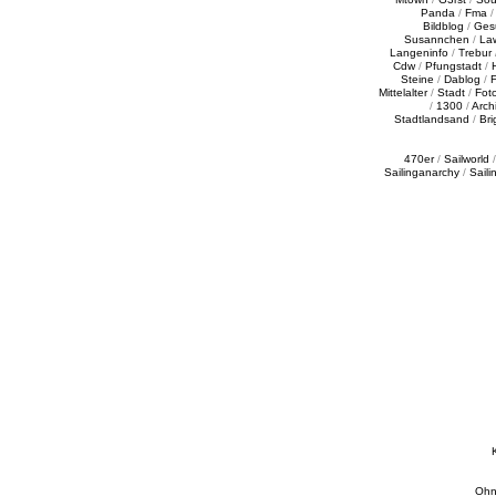
Panda
/
Fma
Bildblog
/
Ges
Susannchen
/
La
Langeninfo
/
Trebur
Cdw
/
Pfungstadt
/
Steine
/
Dablog
/
F
Mittelalter
/
Stadt
/
Fot
/
1300
/
Archi
Stadtlandsand
/
Bri
470er
/
Sailworld
Sailinganarchy
/
Saili
Ohn