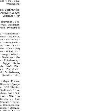
ross
/
Fefe
/
Siria
/
Wortmischer
tok
/
LostInShots
/
Engraver
/
20x30
/
Lupicture
/
Pun
/
Blümchen
/
BW
/
/
KGA
/
Gesichter
/
Auto
/
Photofriday
a
~
Kaltmamsell
~
rmflut
~
Sturmfrau
ieb
~
Stil
~
Anke
~
lla
~
Borrowfield
~
sha
~
Herzbruch
~
Vert
~
Dev
~
Nelly
enk
~
Huflaikhan
~
nzweig
~
Wilson
~
~
Teichrose
~
Mks
t
~
Ebbelwoicity
~
~
Digger
~
Ruthe
nde
~
Moff
~
Flix
~
ast
~
Fuchskind
~
il
~
Schisslaweng
~
Krumins
~
Xkcd
g
/
Maps
/
Ecosia
/
ikipedia
/
Spiegel
gen
/
OP
/
Kontext
Stadtpost
/
Echo
/
schau
/
FAZ
/
Zeit
/
/
Waz
/
Nrhz
/
Taz
ddeutsche
/
Heise
infuture
/
Titanic
/
n
/
Centralstation
/
Norient
/
Mashup
/
l
/
Rillenrudi
/
Bad