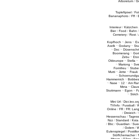
Arboretum
/
G
Topleftpixel
/
Fo
Bananaphoto
/
Fff
/
Interieur
/
Kätzchen
Bier
/
Food
/
Bahn
Cemetery
/
Rost
/
Kopfhoch
~
Jens
~
Ev
Axelk
~
Godany
~
Stu
~
Doc
~
Düsenschr
Boomerang
~
Gori
Zebu
~
Eto
Oldeurope
~
Stella
~
~
Mariong
~
Sv
Formfreu
~
Stube
Mutti
~
Jette
~
Frauk
~
Schoenundgu
Hammernich
~
Bobbes
~
Nase
~
12
~
Am Ra
Meta
~
Claus
Stuttmann
~
Egon
~
Fa
~
Strich
Mini Url
/
Dict.leo.or
TVInfo
/
Fussball
/
W
Online
/
FR
/
FR: Lan
/
Dreieich
/
Hessenschau
/
Tages
Nzz
/
Standard
/
Ksta
/
Bbc
/
Guardian
/
Sue
/
Golem
/
W
Eulenspiegel
/
Postillo
Stöffchemacher
/
Mtown
/
G3rst
/
Sou