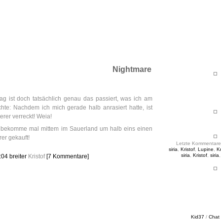
ht & Sinnig
es in unregelmäßigen Abständen
Nightmare
g ist doch tatsächlich genau das passiert, was ich am
chte: Nachdem ich mich gerade halb anrasiert hatte, ist
erer verreckt! Weia!
bekomme mal mittem im Sauerland um halb eins einen
rer gekauft!
Letzte Kommentare
siria
,
Kristof
,
Lupine
,
Kr
siria
,
Kristof
,
siria
1:04
breiter
Kristof
[7 Kommentare]
Kid37
/
Chat