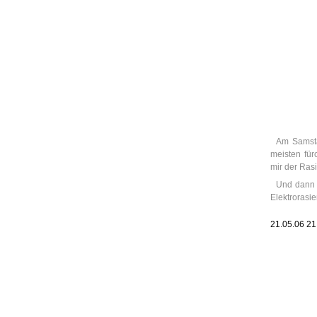
Leic
Belanglos
Am Samsta
meisten für
mir der Rasi
Und dann 
Elektrorasie
21.05.06 2