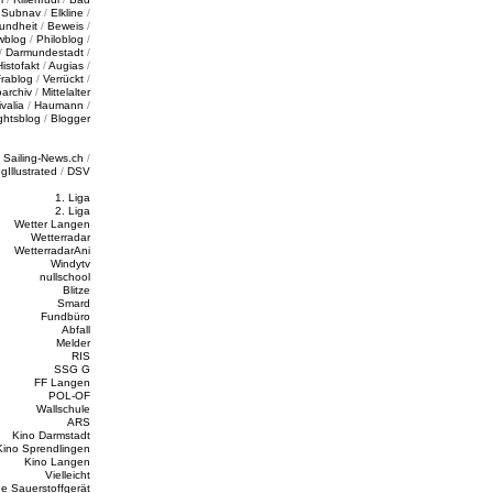
/
Subnav
/
Elkline
/
undheit
/
Beweis
/
wblog
/
Philoblog
/
/
Darmundestadt
/
Histofakt
/
Augias
/
rablog
/
Verrückt
/
oarchiv
/
Mittelalter
valia
/
Haumann
/
ghtsblog
/
Blogger
/
Sailing-News.ch
/
ngIllustrated
/
DSV
1. Liga
2. Liga
Wetter Langen
Wetterradar
WetterradarAni
Windytv
nullschool
Blitze
Smard
Fundbüro
Abfall
Melder
RIS
SSG G
FF Langen
POL-OF
Wallschule
ARS
Kino Darmstadt
Kino Sprendlingen
Kino Langen
Vielleicht
e Sauerstoffgerät