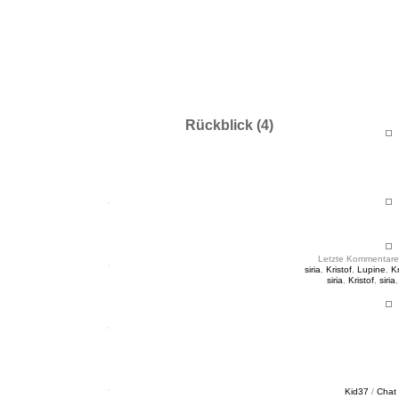
ht & Sinnig
es in unregelmäßigen Abständen
Rückblick (4)
Letzte Kommentare
siria
,
Kristof
,
Lupine
,
Kr
siria
,
Kristof
,
siria
Kid37
/
Chat