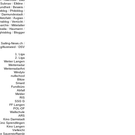
/
Subnav
/
Elkline
/
undheit
/
Beweis
/
wblog
/
Philoblog
/
/
Darmundestadt
/
Histofakt
/
Augias
/
rablog
/
Verrückt
/
oarchiv
/
Mittelalter
valia
/
Haumann
/
ghtsblog
/
Blogger
/
Sailing-News.ch
/
ngIllustrated
/
DSV
1. Liga
2. Liga
Wetter Langen
Wetterradar
WetterradarAni
Windytv
nullschool
Blitze
Smard
Fundbüro
Abfall
Melder
RIS
SSG G
FF Langen
POL-OF
Wallschule
ARS
Kino Darmstadt
Kino Sprendlingen
Kino Langen
Vielleicht
e Sauerstoffgerät