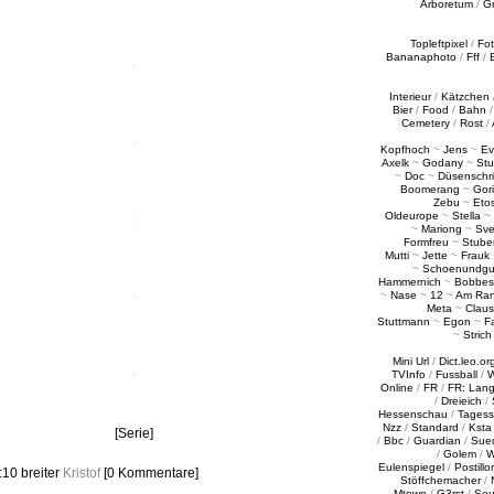
Arboretum
/
G
Topleftpixel
/
Fo
Bananaphoto
/
Fff
/
Interieur
/
Kätzchen
Bier
/
Food
/
Bahn
Cemetery
/
Rost
/
Kopfhoch
~
Jens
~
Ev
Axelk
~
Godany
~
Stu
~
Doc
~
Düsenschr
Boomerang
~
Gori
Zebu
~
Eto
Oldeurope
~
Stella
~
~
Mariong
~
Sv
Formfreu
~
Stube
Mutti
~
Jette
~
Frauk
~
Schoenundgu
Hammernich
~
Bobbes
~
Nase
~
12
~
Am Ra
Meta
~
Claus
Stuttmann
~
Egon
~
Fa
~
Strich
Mini Url
/
Dict.leo.or
TVInfo
/
Fussball
/
W
Online
/
FR
/
FR: Lan
/
Dreieich
/
Hessenschau
/
Tages
Nzz
/
Standard
/
Ksta
[Serie]
/
Bbc
/
Guardian
/
Sue
/
Golem
/
W
Eulenspiegel
/
Postillo
8:10
breiter
Kristof
[0 Kommentare]
Stöffchemacher
/
Mtown
/
G3rst
/
Sou