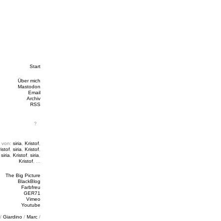
Start
Über mich
Mastodon
Email
Archiv
RSS
 von:
siria
,
Kristof
,
istof
,
siria
,
Kristof
,
,
siria
,
Kristof
,
siria
,
Kristof
, ...
The Big Picture
BlackBlog
Farbfreu
GER71
Vimeo
Youtube
/
Giardino
/
Marc
/