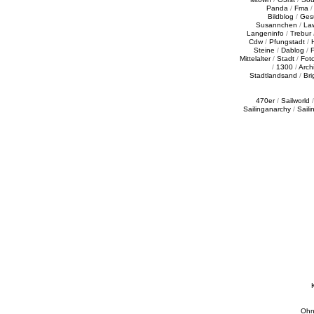
Panda
/
Fma
Bildblog
/
Ges
Susannchen
/
La
Langeninfo
/
Trebur
Cdw
/
Pfungstadt
/
Steine
/
Dablog
/
F
Mittelalter
/
Stadt
/
Fot
/
1300
/
Archi
Stadtlandsand
/
Bri
470er
/
Sailworld
Sailinganarchy
/
Saili
Ohn