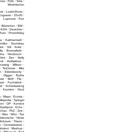
ross
/
Fefe
/
Siria
/
Wortmischer
tok
/
LostInShots
/
Engraver
/
20x30
/
Lupicture
/
Pun
/
Blümchen
/
BW
/
/
KGA
/
Gesichter
/
Auto
/
Photofriday
a
~
Kaltmamsell
~
rmflut
~
Sturmfrau
ieb
~
Stil
~
Anke
~
lla
~
Borrowfield
~
sha
~
Herzbruch
~
Vert
~
Dev
~
Nelly
enk
~
Huflaikhan
~
nzweig
~
Wilson
~
~
Teichrose
~
Mks
t
~
Ebbelwoicity
~
~
Digger
~
Ruthe
nde
~
Moff
~
Flix
~
ast
~
Fuchskind
~
il
~
Schisslaweng
~
Krumins
~
Xkcd
g
/
Maps
/
Ecosia
/
ikipedia
/
Spiegel
gen
/
OP
/
Kontext
Stadtpost
/
Echo
/
schau
/
FAZ
/
Zeit
/
/
Waz
/
Nrhz
/
Taz
ddeutsche
/
Heise
infuture
/
Titanic
/
n
/
Centralstation
/
Norient
/
Mashup
/
l
/
Rillenrudi
/
Bad