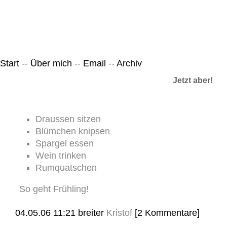
Leicht & Sinnig
Belangloses in unregelmäßigen Abständen
Start
--
Über mich
--
Email
--
Archiv
Jetzt aber!
Draussen sitzen
Blümchen knipsen
Spargel essen
Wein trinken
Rumquatschen
So geht Frühling!
04.05.06 11:21
breiter
Kristof
[2 Kommentare]