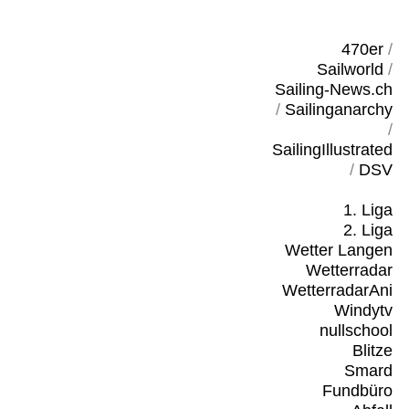
470er
/
Sailworld
/
Sailing-News.ch
/
Sailinganarchy
/
SailingIllustrated
/
DSV
1. Liga
2. Liga
Wetter Langen
Wetterradar
WetterradarAni
Windytv
nullschool
Blitze
Smard
Fundbüro