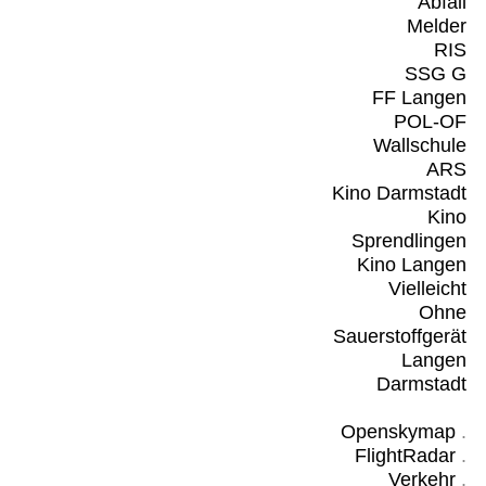
Abfall
Melder
RIS
SSG G
FF Langen
POL-OF
Wallschule
ARS
Kino Darmstadt
Kino
Sprendlingen
Kino Langen
Vielleicht
Ohne
Sauerstoffgerät
Langen
Darmstadt
Openskymap
.
FlightRadar
.
Verkehr
.