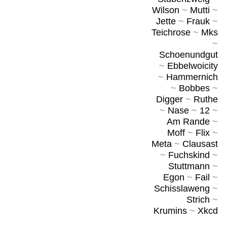
Wilson
~
Mutti
~
Jette
~
Frauk
~
Teichrose
~
Mks
~
Schoenundgut
~
Ebbelwoicity
~
Hammernich
~
Bobbes
~
Digger
~
Ruthe
~
Nase
~
12
~
Am Rande
~
Moff
~
Flix
~
Meta
~
Clausast
~
Fuchskind
~
Stuttmann
~
Egon
~
Fail
~
Schisslaweng
~
Strich
~
Krumins
~
Xkcd