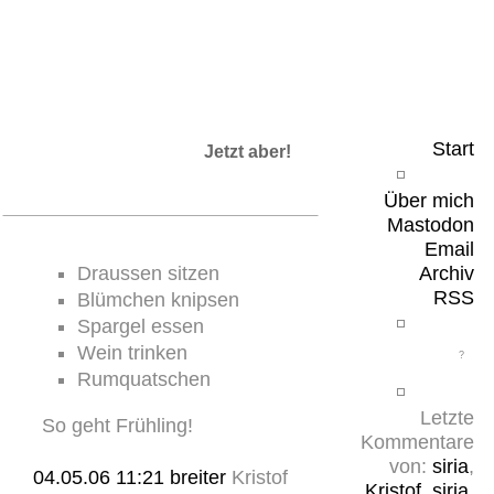
Leicht & Sinnig
Belangloses in unregelmäßigen Abständen
Start
Jetzt aber!
Über mich
Mastodon
Email
Draussen sitzen
Archiv
RSS
Blümchen knipsen
Spargel essen
Wein trinken
Rumquatschen
Letzte
So geht Frühling!
Kommentare
von:
siria
,
04.05.06 11:21
breiter
Kristof
Kristof
,
siria
,