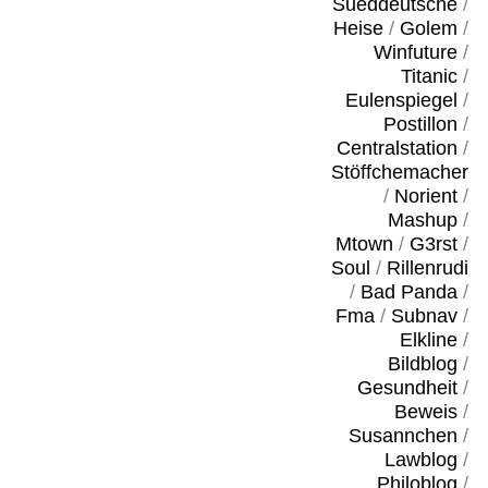
Sueddeutsche
/
Heise
/
Golem
/
Winfuture
/
Titanic
/
Eulenspiegel
/
Postillon
/
Centralstation
/
Stöffchemacher
/
Norient
/
Mashup
/
Mtown
/
G3rst
/
Soul
/
Rillenrudi
/
Bad Panda
/
Fma
/
Subnav
/
Elkline
/
Bildblog
/
Gesundheit
/
Beweis
/
Susannchen
/
Lawblog
/
Philoblog
/