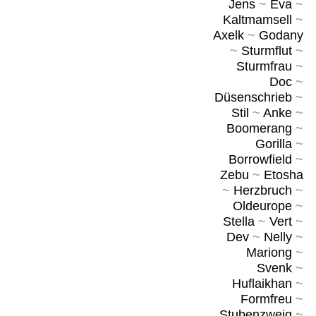
Jens
~
Eva
~
Kaltmamsell
~
Axelk
~
Godany
~
Sturmflut
~
Sturmfrau
~
Doc
~
Düsenschrieb
~
Stil
~
Anke
~
Boomerang
~
Gorilla
~
Borrowfield
~
Zebu
~
Etosha
~
Herzbruch
~
Oldeurope
~
Stella
~
Vert
~
Dev
~
Nelly
~
Mariong
~
Svenk
~
Huflaikhan
~
Formfreu
~
Stubenzweig
~