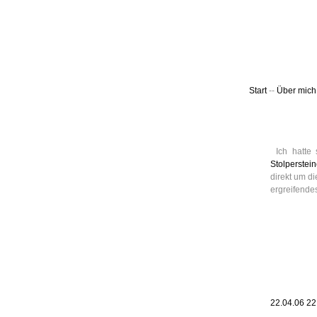
Leic
Belanglos
Start
--
Über mich
Ich hatte
Stolperstei
direkt um di
ergreifende
22.04.06 2