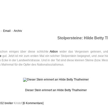
ht & Sinnig
es in unregelmäßigen Abständen
--
Email
--
Archiv
Stolpersteine: Hilde Betty 
 schon einiges über diese schlichte
Aktion
wider das Vergessen gelesen, und 
ne
gut. Jetzt ist mir zum ersten Mal ein solcher Stolperstein begegnet, und zwar hi
e Ecke in der Landwehrstrasse. Und in der Tat sind diese kleinen Steine (bzw. Mess
s Mahnmal für die Opfer des Nationalsozialismus.
Dieser Stein erinnert an Hilde Betty Thalheimer
2:02
breiter
Kristof
[6 Kommentare]