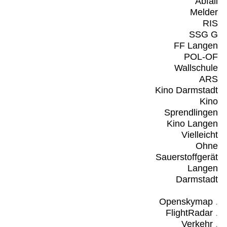
Abfall
Melder
RIS
SSG G
FF Langen
POL-OF
Wallschule
ARS
Kino Darmstadt
Kino
Sprendlingen
Kino Langen
Vielleicht
Ohne
Sauerstoffgerät
Langen
Darmstadt
Openskymap
.
FlightRadar
.
Verkehr
.