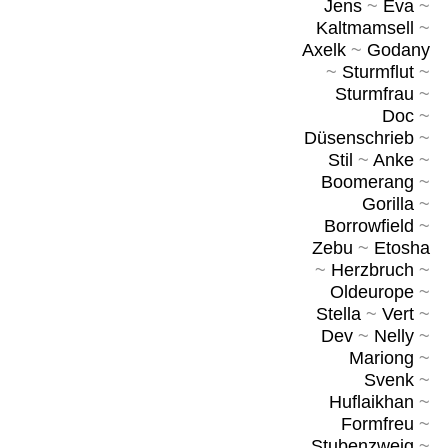
Jens
~
Eva
~
Kaltmamsell
~
Axelk
~
Godany
~
Sturmflut
~
Sturmfrau
~
Doc
~
Düsenschrieb
~
Stil
~
Anke
~
Boomerang
~
Gorilla
~
Borrowfield
~
Zebu
~
Etosha
~
Herzbruch
~
Oldeurope
~
Stella
~
Vert
~
Dev
~
Nelly
~
Mariong
~
Svenk
~
Huflaikhan
~
Formfreu
~
Stubenzweig
~