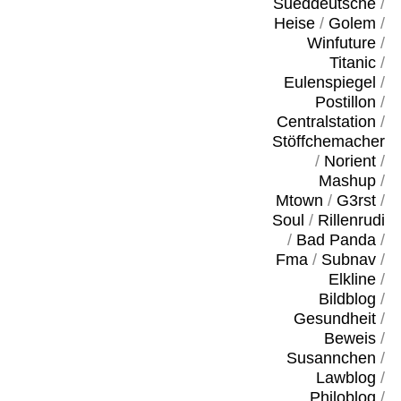
Sueddeutsche
/
Heise
/
Golem
/
Winfuture
/
Titanic
/
Eulenspiegel
/
Postillon
/
Centralstation
/
Stöffchemacher
/
Norient
/
Mashup
/
Mtown
/
G3rst
/
Soul
/
Rillenrudi
/
Bad Panda
/
Fma
/
Subnav
/
Elkline
/
Bildblog
/
Gesundheit
/
Beweis
/
Susannchen
/
Lawblog
/
Philoblog
/