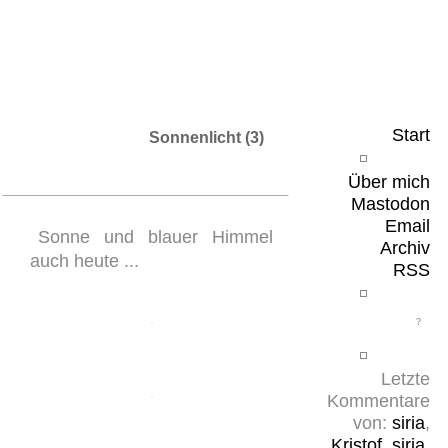
Leicht & Sinnig
Belangloses in unregelmäßigen Abständen
Start
Sonnenlicht (3)
Über mich
Mastodon
Email
Sonne und blauer Himmel
Archiv
auch heute ...
RSS
Letzte
Kommentare
von:
siria
,
Kristof
,
siria
,