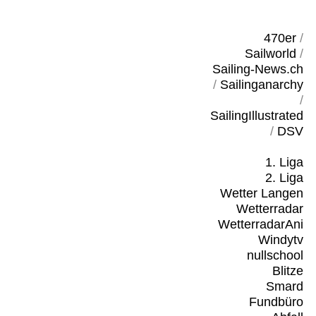
470er
/
Sailworld
/
Sailing-News.ch
/
Sailinganarchy
/
SailingIllustrated
/
DSV
1. Liga
2. Liga
Wetter Langen
Wetterradar
WetterradarAni
Windytv
nullschool
Blitze
Smard
Fundbüro