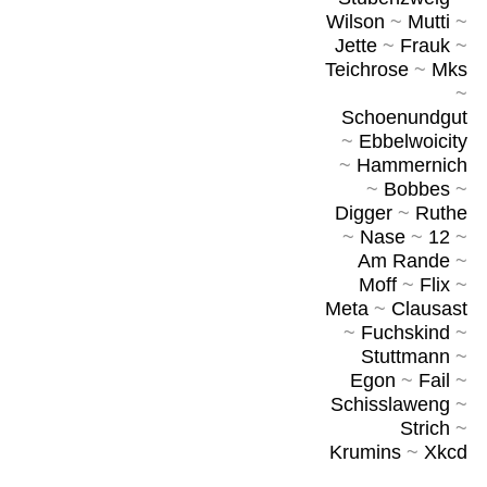
Wilson
~
Mutti
~
Jette
~
Frauk
~
Teichrose
~
Mks
~
Schoenundgut
~
Ebbelwoicity
~
Hammernich
~
Bobbes
~
Digger
~
Ruthe
~
Nase
~
12
~
Am Rande
~
Moff
~
Flix
~
Meta
~
Clausast
~
Fuchskind
~
Stuttmann
~
Egon
~
Fail
~
Schisslaweng
~
Strich
~
Krumins
~
Xkcd