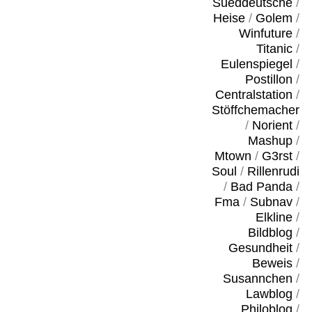
Sueddeutsche
/
Heise
/
Golem
/
Winfuture
/
Titanic
/
Eulenspiegel
/
Postillon
/
Centralstation
/
Stöffchemacher
/
Norient
/
Mashup
/
Mtown
/
G3rst
/
Soul
/
Rillenrudi
/
Bad Panda
/
Fma
/
Subnav
/
Elkline
/
Bildblog
/
Gesundheit
/
Beweis
/
Susannchen
/
Lawblog
/
Philoblog
/