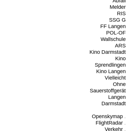
Abfall
Melder
RIS
SSG G
FF Langen
POL-OF
Wallschule
ARS
Kino Darmstadt
Kino
Sprendlingen
Kino Langen
Vielleicht
Ohne
Sauerstoffgerät
Langen
Darmstadt
Openskymap
.
FlightRadar
.
Verkehr
.