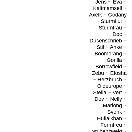
Jens
~
Eva
~
Kaltmamsell
~
Axelk
~
Godany
~
Sturmflut
~
Sturmfrau
~
Doc
~
Düsenschrieb
~
Stil
~
Anke
~
Boomerang
~
Gorilla
~
Borrowfield
~
Zebu
~
Etosha
~
Herzbruch
~
Oldeurope
~
Stella
~
Vert
~
Dev
~
Nelly
~
Mariong
~
Svenk
~
Huflaikhan
~
Formfreu
~
Stubenzweig
~