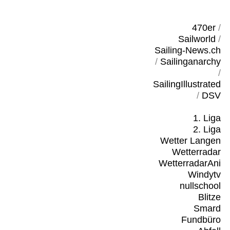
470er
/
Sailworld
/
Sailing-News.ch
/
Sailinganarchy
/
SailingIllustrated
/
DSV
1. Liga
2. Liga
Wetter Langen
Wetterradar
WetterradarAni
Windytv
nullschool
Blitze
Smard
Fundbüro