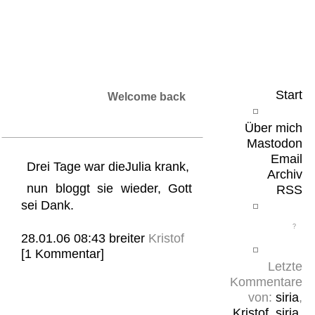
Leicht & Sinnig
Belangloses in unregelmäßigen Abständen
Start
Welcome back
Über mich
Mastodon
Email
Drei Tage war dieJulia krank,
Archiv
nun bloggt sie wieder, Gott
RSS
sei Dank.
28.01.06 08:43
breiter
Kristof
[1 Kommentar]
Letzte
Kommentare
von:
siria
,
Kristof
,
siria
,