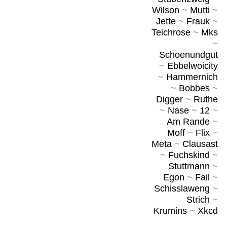
Wilson
~
Mutti
~
Jette
~
Frauk
~
Teichrose
~
Mks
~
Schoenundgut
~
Ebbelwoicity
~
Hammernich
~
Bobbes
~
Digger
~
Ruthe
~
Nase
~
12
~
Am Rande
~
Moff
~
Flix
~
Meta
~
Clausast
~
Fuchskind
~
Stuttmann
~
Egon
~
Fail
~
Schisslaweng
~
Strich
~
Krumins
~
Xkcd