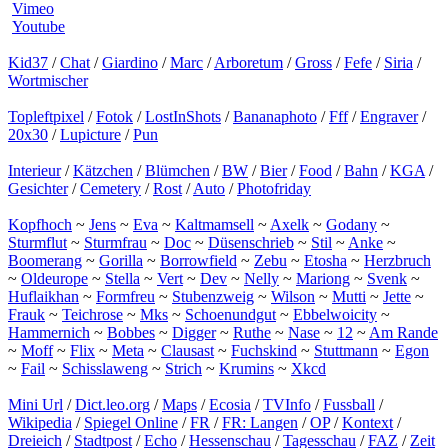
Vimeo
Youtube
Kid37
/
Chat
/
Giardino
/
Marc
/
Arboretum
/
Gross
/
Fefe
/
Siria
/
Wortmischer
Topleftpixel
/
Fotok
/
LostInShots
/
Bananaphoto
/
Fff
/
Engraver
/
20x30
/
Lupicture
/
Pun
Interieur
/
Kätzchen
/
Blümchen
/
BW
/
Bier
/
Food
/
Bahn
/
KGA
/
Gesichter
/
Cemetery
/
Rost
/
Auto
/
Photofriday
Kopfhoch
~
Jens
~
Eva
~
Kaltmamsell
~
Axelk
~
Godany
~
Sturmflut
~
Sturmfrau
~
Doc
~
Düsenschrieb
~
Stil
~
Anke
~
Boomerang
~
Gorilla
~
Borrowfield
~
Zebu
~
Etosha
~
Herzbruch
~
Oldeurope
~
Stella
~
Vert
~
Dev
~
Nelly
~
Mariong
~
Svenk
~
Huflaikhan
~
Formfreu
~
Stubenzweig
~
Wilson
~
Mutti
~
Jette
~
Frauk
~
Teichrose
~
Mks
~
Schoenundgut
~
Ebbelwoicity
~
Hammernich
~
Bobbes
~
Digger
~
Ruthe
~
Nase
~
12
~
Am Rande
~
Moff
~
Flix
~
Meta
~
Clausast
~
Fuchskind
~
Stuttmann
~
Egon
~
Fail
~
Schisslaweng
~
Strich
~
Krumins
~
Xkcd
Mini Url
/
Dict.leo.org
/
Maps
/
Ecosia
/
TVInfo
/
Fussball
/
Wikipedia
/
Spiegel Online
/
FR
/
FR: Langen
/
OP
/
Kontext
/
Dreieich
/
Stadtpost
/
Echo
/
Hessenschau
/
Tagesschau
/
FAZ
/
Zeit