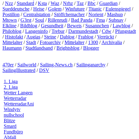
/
Nzz
/
Standard
/
Ksta
/
Waz
/
Nrhz
/
Taz
/
Bbc
/
Guardian
/
Sueddeutsche
/
Heise
/
Golem
/
Winfuture
/
Titanic
/
Eulenspiegel
/
Postillon
/
Centralstation
/
Stöffchemacher
/
Norient
/
Mashup
/
Mtown
/
G3rst
/
Soul
/
Rillenrudi
/
Bad Panda
/
Fma
/
Subnav
/
Elkline
/
Bildblog
/
Gesundheit
/
Beweis
/
Susannchen
/
Lawblog
/
Philoblog
/
Langeninfo
/
Trebur
/
Darmundestadt
/
Cdw
/
Pfungstadt
/
Histofakt
/
Augias
/
Steine
/
Dablog
/
Frablog
/
Verrückt
/
Mittelalter
/
Stadt
/
Fotoarchiv
/
Mittelalter
/
1300
/
Archivalia
/
Haumann
/
Stadtlandsand
/
Brightsblog
/
Blogger
470er
/
Sailworld
/
Sailing-News.ch
/
Sailinganarchy
/
SailingIllustrated
/
DSV
1. Liga
2. Liga
Wetter Langen
Wetterradar
WetterradarAni
Windytv
nullschool
Blitze
Smard
Fundbüro
Abfall