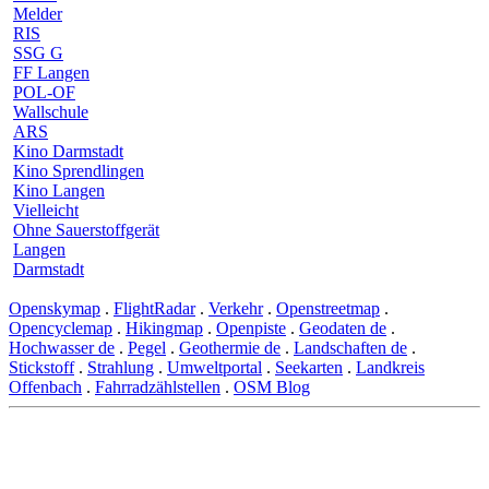
Melder
RIS
SSG G
FF Langen
POL-OF
Wallschule
ARS
Kino Darmstadt
Kino Sprendlingen
Kino Langen
Vielleicht
Ohne Sauerstoffgerät
Langen
Darmstadt
Openskymap
.
FlightRadar
.
Verkehr
.
Openstreetmap
.
Opencyclemap
.
Hikingmap
.
Openpiste
.
Geodaten de
.
Hochwasser de
.
Pegel
.
Geothermie de
.
Landschaften de
.
Stickstoff
.
Strahlung
.
Umweltportal
.
Seekarten
.
Landkreis
Offenbach
.
Fahrradzählstellen
.
OSM Blog