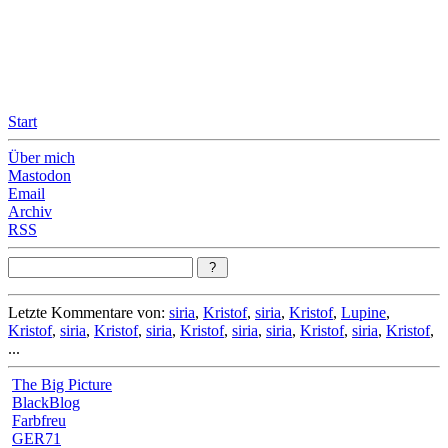
Leicht & Sinnig
Belangloses in unregelmäßigen Abständen
Start
Über mich
Mastodon
Email
Archiv
RSS
Letzte Kommentare von:
siria
,
Kristof
,
siria
,
Kristof
,
Lupine
,
Kristof
,
siria
,
Kristof
,
siria
,
Kristof
,
siria
,
siria
,
Kristof
,
siria
,
Kristof
,
...
The Big Picture
BlackBlog
Farbfreu
GER71