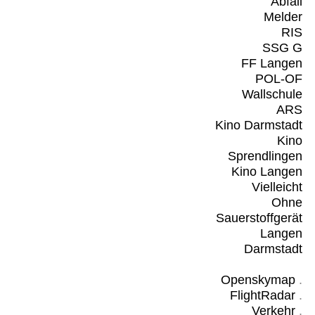
Abfall
Melder
RIS
SSG G
FF Langen
POL-OF
Wallschule
ARS
Kino Darmstadt
Kino
Sprendlingen
Kino Langen
Vielleicht
Ohne
Sauerstoffgerät
Langen
Darmstadt
Openskymap
.
FlightRadar
.
Verkehr
.