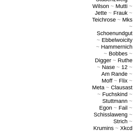
Wilson
~
Mutti
~
Jette
~
Frauk
~
Teichrose
~
Mks
~
Schoenundgut
~
Ebbelwoicity
~
Hammernich
~
Bobbes
~
Digger
~
Ruthe
~
Nase
~
12
~
Am Rande
~
Moff
~
Flix
~
Meta
~
Clausast
~
Fuchskind
~
Stuttmann
~
Egon
~
Fail
~
Schisslaweng
~
Strich
~
Krumins
~
Xkcd