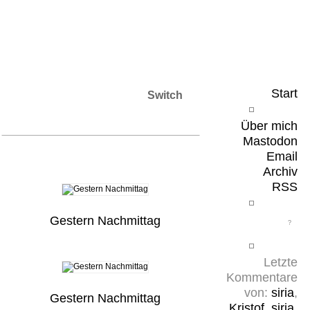
Leicht & Sinnig
Belangloses in unregelmäßigen Abständen
Start
Switch
Über mich
Mastodon
Email
Archiv
RSS
Gestern Nachmittag
Letzte
Kommentare
von:
siria
,
Gestern Nachmittag
Kristof
,
siria
,