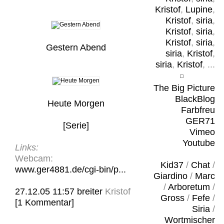
Kristof
,
Lupine
,
Kristof
,
siria
,
Kristof
,
siria
,
Kristof
,
siria
,
Gestern Abend
siria
,
Kristof
,
siria
,
Kristof
, ...
The Big Picture
BlackBlog
Heute Morgen
Farbfreu
GER71
[Serie]
Vimeo
Youtube
Links:
Webcam:
Kid37
/
Chat
/
www.ger4881.de/cgi-bin/p...
Giardino
/
Marc
/
Arboretum
/
27.12.05 11:57
breiter
Kristof
Gross
/
Fefe
/
[1 Kommentar]
Siria
/
Wortmischer