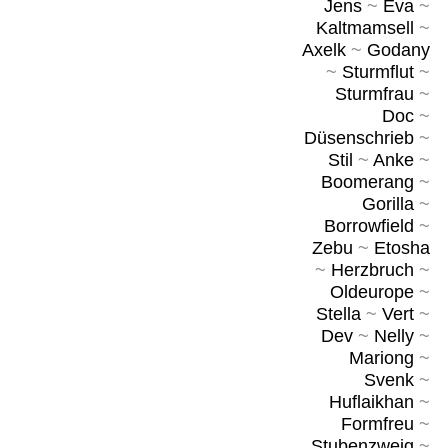
Jens
~
Eva
~
Kaltmamsell
~
Axelk
~
Godany
~
Sturmflut
~
Sturmfrau
~
Doc
~
Düsenschrieb
~
Stil
~
Anke
~
Boomerang
~
Gorilla
~
Borrowfield
~
Zebu
~
Etosha
~
Herzbruch
~
Oldeurope
~
Stella
~
Vert
~
Dev
~
Nelly
~
Mariong
~
Svenk
~
Huflaikhan
~
Formfreu
~
Stubenzweig
~