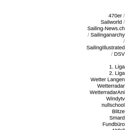
470er
/
Sailworld
/
Sailing-News.ch
/
Sailinganarchy
/
SailingIllustrated
/
DSV
1. Liga
2. Liga
Wetter Langen
Wetterradar
WetterradarAni
Windytv
nullschool
Blitze
Smard
Fundbüro