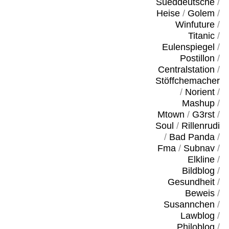
Sueddeutsche
/
Heise
/
Golem
/
Winfuture
/
Titanic
/
Eulenspiegel
/
Postillon
/
Centralstation
/
Stöffchemacher
/
Norient
/
Mashup
/
Mtown
/
G3rst
/
Soul
/
Rillenrudi
/
Bad Panda
/
Fma
/
Subnav
/
Elkline
/
Bildblog
/
Gesundheit
/
Beweis
/
Susannchen
/
Lawblog
/
Philoblog
/