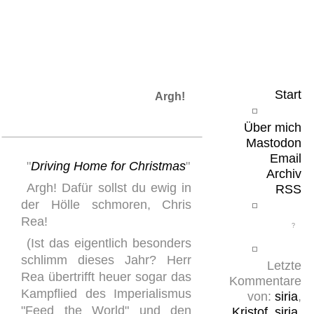
Leicht & Sinnig
Belangloses in unregelmäßigen Abständen
Start
Argh!
Über mich
Mastodon
Email
"
Driving Home for Christmas
"
Archiv
Argh! Dafür sollst du ewig in
RSS
der Hölle schmoren, Chris
Rea!
(Ist das eigentlich besonders
schlimm dieses Jahr? Herr
Letzte
Rea übertrifft heuer sogar das
Kommentare
Kampflied des Imperialismus
von:
siria
,
"Feed the World" und den
Kristof
,
siria
,