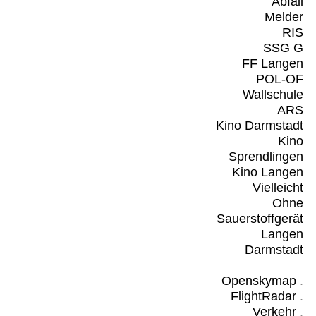
Abfall
Melder
RIS
SSG G
FF Langen
POL-OF
Wallschule
ARS
Kino Darmstadt
Kino
Sprendlingen
Kino Langen
Vielleicht
Ohne
Sauerstoffgerät
Langen
Darmstadt
Openskymap
.
FlightRadar
.
Verkehr
.