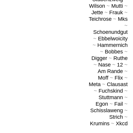
Wilson
~
Mutti
~
Jette
~
Frauk
~
Teichrose
~
Mks
~
Schoenundgut
~
Ebbelwoicity
~
Hammernich
~
Bobbes
~
Digger
~
Ruthe
~
Nase
~
12
~
Am Rande
~
Moff
~
Flix
~
Meta
~
Clausast
~
Fuchskind
~
Stuttmann
~
Egon
~
Fail
~
Schisslaweng
~
Strich
~
Krumins
~
Xkcd