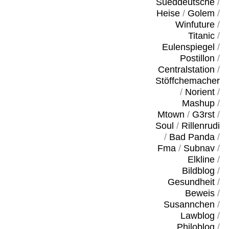
Sueddeutsche
/
Heise
/
Golem
/
Winfuture
/
Titanic
/
Eulenspiegel
/
Postillon
/
Centralstation
/
Stöffchemacher
/
Norient
/
Mashup
/
Mtown
/
G3rst
/
Soul
/
Rillenrudi
/
Bad Panda
/
Fma
/
Subnav
/
Elkline
/
Bildblog
/
Gesundheit
/
Beweis
/
Susannchen
/
Lawblog
/
Philoblog
/