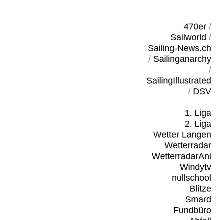
470er
/
Sailworld
/
Sailing-News.ch
/
Sailinganarchy
/
SailingIllustrated
/
DSV
1. Liga
2. Liga
Wetter Langen
Wetterradar
WetterradarAni
Windytv
nullschool
Blitze
Smard
Fundbüro