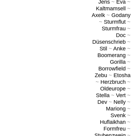
Jens
~
Eva
~
Kaltmamsell
~
Axelk
~
Godany
~
Sturmflut
~
Sturmfrau
~
Doc
~
Düsenschrieb
~
Stil
~
Anke
~
Boomerang
~
Gorilla
~
Borrowfield
~
Zebu
~
Etosha
~
Herzbruch
~
Oldeurope
~
Stella
~
Vert
~
Dev
~
Nelly
~
Mariong
~
Svenk
~
Huflaikhan
~
Formfreu
~
Stubenzweig
~