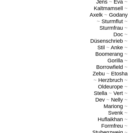
Jens
~
Eva
~
Kaltmamsell
~
Axelk
~
Godany
~
Sturmflut
~
Sturmfrau
~
Doc
~
Düsenschrieb
~
Stil
~
Anke
~
Boomerang
~
Gorilla
~
Borrowfield
~
Zebu
~
Etosha
~
Herzbruch
~
Oldeurope
~
Stella
~
Vert
~
Dev
~
Nelly
~
Mariong
~
Svenk
~
Huflaikhan
~
Formfreu
~
Stubenzweig
~