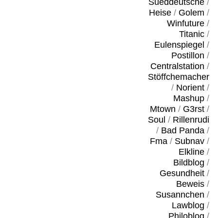
Sueddeutsche
/
Heise
/
Golem
/
Winfuture
/
Titanic
/
Eulenspiegel
/
Postillon
/
Centralstation
/
Stöffchemacher
/
Norient
/
Mashup
/
Mtown
/
G3rst
/
Soul
/
Rillenrudi
/
Bad Panda
/
Fma
/
Subnav
/
Elkline
/
Bildblog
/
Gesundheit
/
Beweis
/
Susannchen
/
Lawblog
/
Philoblog
/