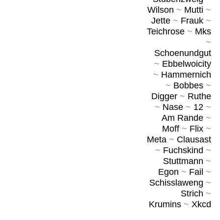
Wilson
~
Mutti
~
Jette
~
Frauk
~
Teichrose
~
Mks
~
Schoenundgut
~
Ebbelwoicity
~
Hammernich
~
Bobbes
~
Digger
~
Ruthe
~
Nase
~
12
~
Am Rande
~
Moff
~
Flix
~
Meta
~
Clausast
~
Fuchskind
~
Stuttmann
~
Egon
~
Fail
~
Schisslaweng
~
Strich
~
Krumins
~
Xkcd