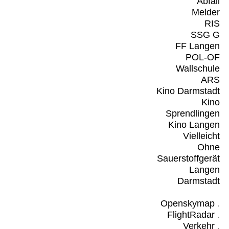
Abfall
Melder
RIS
SSG G
FF Langen
POL-OF
Wallschule
ARS
Kino Darmstadt
Kino
Sprendlingen
Kino Langen
Vielleicht
Ohne
Sauerstoffgerät
Langen
Darmstadt
Openskymap
.
FlightRadar
.
Verkehr
.