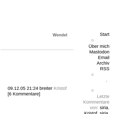
Leicht & Sinnig
Belangloses in unregelmäßigen Abständen
Start
Wendel
Über mich
Mastodon
Email
Archiv
RSS
09.12.05 21:24
breiter
Kristof
[6 Kommentare]
Letzte
Kommentare
von:
siria
,
Kristof
,
siria
,