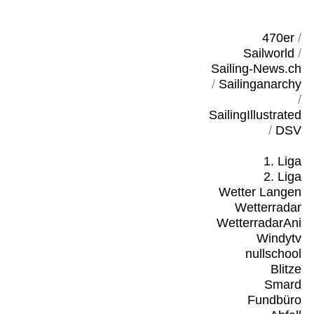
470er
/
Sailworld
/
Sailing-News.ch
/
Sailinganarchy
/
SailingIllustrated
/
DSV
1. Liga
2. Liga
Wetter Langen
Wetterradar
WetterradarAni
Windytv
nullschool
Blitze
Smard
Fundbüro