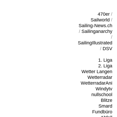
470er
/
Sailworld
/
Sailing-News.ch
/
Sailinganarchy
/
SailingIllustrated
/
DSV
1. Liga
2. Liga
Wetter Langen
Wetterradar
WetterradarAni
Windytv
nullschool
Blitze
Smard
Fundbüro