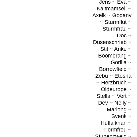
Jens
~
Eva
~
Kaltmamsell
~
Axelk
~
Godany
~
Sturmflut
~
Sturmfrau
~
Doc
~
Düsenschrieb
~
Stil
~
Anke
~
Boomerang
~
Gorilla
~
Borrowfield
~
Zebu
~
Etosha
~
Herzbruch
~
Oldeurope
~
Stella
~
Vert
~
Dev
~
Nelly
~
Mariong
~
Svenk
~
Huflaikhan
~
Formfreu
~
Stubenzweig
~