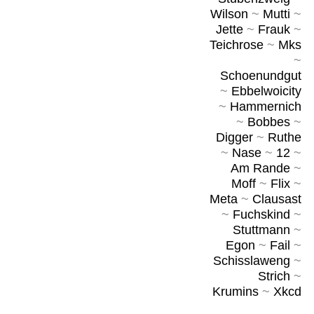
Wilson
~
Mutti
~
Jette
~
Frauk
~
Teichrose
~
Mks
~
Schoenundgut
~
Ebbelwoicity
~
Hammernich
~
Bobbes
~
Digger
~
Ruthe
~
Nase
~
12
~
Am Rande
~
Moff
~
Flix
~
Meta
~
Clausast
~
Fuchskind
~
Stuttmann
~
Egon
~
Fail
~
Schisslaweng
~
Strich
~
Krumins
~
Xkcd