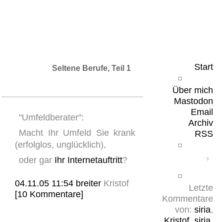
Leicht & Sinnig
Belangloses in unregelmäßigen Abständen
Start
Seltene Berufe, Teil 1
Über mich
Mastodon
Email
"Umfeldberater":
Archiv
Macht Ihr Umfeld Sie krank
RSS
(erfolglos, unglücklich),
oder gar
Ihr Internetauftritt
?
04.11.05 11:54
breiter
Kristof
Letzte
[10 Kommentare]
Kommentare
von:
siria
,
Kristof
,
siria
,