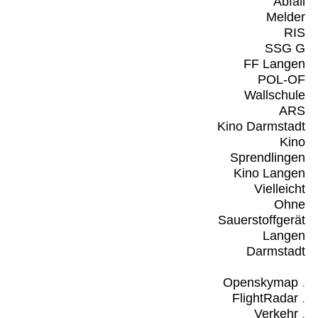
Abfall
Melder
RIS
SSG G
FF Langen
POL-OF
Wallschule
ARS
Kino Darmstadt
Kino
Sprendlingen
Kino Langen
Vielleicht
Ohne
Sauerstoffgerät
Langen
Darmstadt
Openskymap
.
FlightRadar
.
Verkehr
.