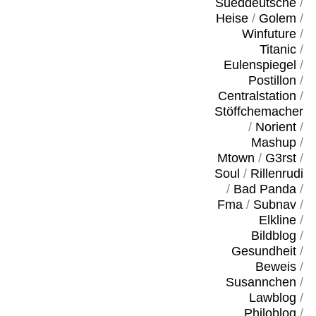
Sueddeutsche
/
Heise
/
Golem
/
Winfuture
/
Titanic
/
Eulenspiegel
/
Postillon
/
Centralstation
/
Stöffchemacher
/
Norient
/
Mashup
/
Mtown
/
G3rst
/
Soul
/
Rillenrudi
/
Bad Panda
/
Fma
/
Subnav
/
Elkline
/
Bildblog
/
Gesundheit
/
Beweis
/
Susannchen
/
Lawblog
/
Philoblog
/