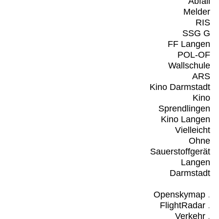
Abfall
Melder
RIS
SSG G
FF Langen
POL-OF
Wallschule
ARS
Kino Darmstadt
Kino
Sprendlingen
Kino Langen
Vielleicht
Ohne
Sauerstoffgerät
Langen
Darmstadt
Openskymap
.
FlightRadar
.
Verkehr
.