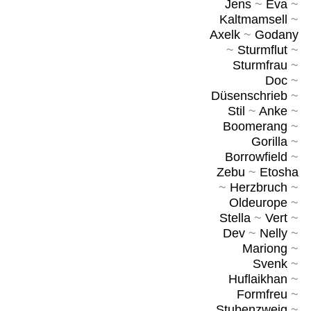
Jens
~
Eva
~
Kaltmamsell
~
Axelk
~
Godany
~
Sturmflut
~
Sturmfrau
~
Doc
~
Düsenschrieb
~
Stil
~
Anke
~
Boomerang
~
Gorilla
~
Borrowfield
~
Zebu
~
Etosha
~
Herzbruch
~
Oldeurope
~
Stella
~
Vert
~
Dev
~
Nelly
~
Mariong
~
Svenk
~
Huflaikhan
~
Formfreu
~
Stubenzweig
~