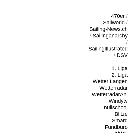
470er
/
Sailworld
/
Sailing-News.ch
/
Sailinganarchy
/
SailingIllustrated
/
DSV
1. Liga
2. Liga
Wetter Langen
Wetterradar
WetterradarAni
Windytv
nullschool
Blitze
Smard
Fundbüro