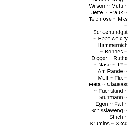
Wilson
~
Mutti
~
Jette
~
Frauk
~
Teichrose
~
Mks
~
Schoenundgut
~
Ebbelwoicity
~
Hammernich
~
Bobbes
~
Digger
~
Ruthe
~
Nase
~
12
~
Am Rande
~
Moff
~
Flix
~
Meta
~
Clausast
~
Fuchskind
~
Stuttmann
~
Egon
~
Fail
~
Schisslaweng
~
Strich
~
Krumins
~
Xkcd