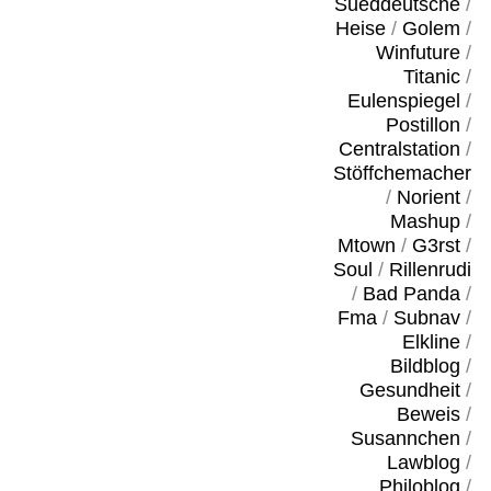
Sueddeutsche
/
Heise
/
Golem
/
Winfuture
/
Titanic
/
Eulenspiegel
/
Postillon
/
Centralstation
/
Stöffchemacher
/
Norient
/
Mashup
/
Mtown
/
G3rst
/
Soul
/
Rillenrudi
/
Bad Panda
/
Fma
/
Subnav
/
Elkline
/
Bildblog
/
Gesundheit
/
Beweis
/
Susannchen
/
Lawblog
/
Philoblog
/