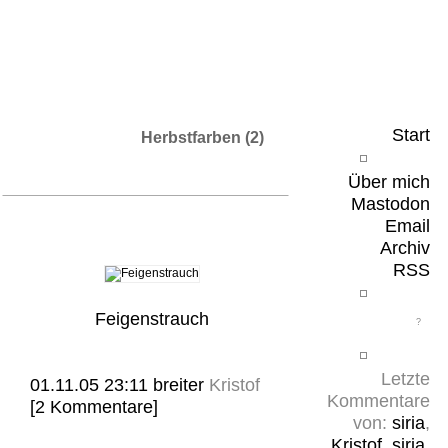
Leicht & Sinnig
Belangloses in unregelmäßigen Abständen
Start
Herbstfarben (2)
Über mich
Mastodon
Email
Archiv
RSS
Feigenstrauch
Letzte
01.11.05 23:11
breiter
Kristof
Kommentare
[2 Kommentare]
von:
siria
,
Kristof
,
siria
,